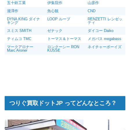
五十鈴工業
伊集院作
山彦作
ダイワ 銀影競技スペシャル TYPE S 90Q 未使用
103,000円
釣具買取クーポン
g-turi20260601
（2026/06/30
2026/06/06
迄）
瀧澤作
魚心観
CND
ダイワ 銀影競技 スペシャル Ｔ90Ｅ 未使用
90,000円
DYNA KING ダイナ
LOOP ループ
RENZETTI レンゼッ
釣具買取クーポン
g-turi20260602
（2026/06/30
2026/06/06
キング
ティ
迄）
スミス SMITH
ゼナック
ダイコー Daiko
ダイワ 銀影競技T85K 未使用
84,000円
釣具買取クーポン
g-turi20260603
（2026/06/30
2026/06/06
ティムコ TMC
トーマス＆トーマス
メガバス megabass
迄）
マークアロナー
ロンクーシー RON
ネイチャーボーイズ
ダイワ 銀影競技メガトルク 急瀬抜 H90V 未使用
78,000円
Marc Aroner
KUSSE
釣具買取クーポン
g-turi20260604
（2026/06/30
2026/06/06
迄）
ダイワ 銀影 エア T90 N 未使用
33,000円
釣具買取クーポン
g-turi20260605
（2026/06/30
2026/06/06
迄）
シマノ 電動リール 22 ビーストマスター MD 6000
75,000円
未使用
2026/06/06
釣具買取クーポン
g-turi20260606
（2026/06/30
迄）
シマノ 電動リール 24 ビーストマスター MD
72,000円
12000 未使用
2026/06/06
つりぐ買取ドットJP ってどんなところ？
釣具買取クーポン
g-turi20260607
（2026/06/30
迄）
シマノ 電動リール 26 ビーストマスター 1000 未
63,000円
使用
2026/06/06
釣具買取クーポン
g-turi20260608
（2026/06/30
迄）