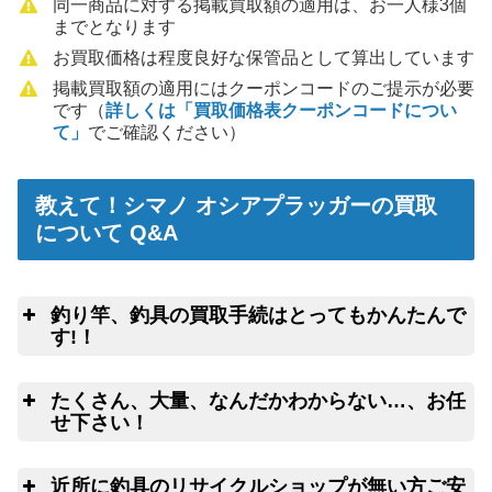
同一商品に対する掲載買取額の適用は、お一人様3個
までとなります
お買取価格は程度良好な保管品として算出しています
掲載買取額の適用にはクーポンコードのご提示が必要
です（
詳しくは「買取価格表クーポンコードについ
て」
でご確認ください）
教えて！シマノ オシアプラッガーの買取
について Q&A
釣り竿、釣具の買取手続はとってもかんたんで
す!！
釣
こちらのフォームよ
たくさん、大量、なんだかわからない…、お任
りクロネコヤマトの集荷申込み
釣竿を入れる無料梱包キットのお取寄サ
せ下さい！
ービス
ウェブ無料査定
サービス
良
近所に釣具のリサイクルショップが無い方ご安