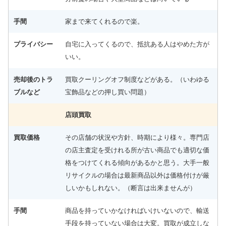
迄）
ミヤマエ 電動リール コマンド X6 12V 未使用
21,000円
手間
家まで来てくれるので楽。
釣具買取クーポン
turi20260307-04
（2026/03/31
2026/03/07
迄）
プライバシー
自宅に入ってくるので、抵抗ある人はやめた方が
ミヤマエ 電動リール ハイパワー コマンド X5 CX-
21,000円
5 12V 未使用
2026/03/07
いい。
釣具買取クーポン
turi20260307-05
（2026/03/31
迄）
シマノ ベイトリール 21 アンタレスDC XG 左 未
28,500円
売却後のトラ
買取クーリングオフ制度などがある。（いわゆる
使用
2026/03/07
釣具買取クーポン
g-turi20260301
（2026/03/31
ブルなど
宝飾品などの押し買い問題）
迄）
シマノ ベイトリール 23 アンタレスDC MD XG 右
27,000円
店頭買取
未使用
2026/03/07
釣具買取クーポン
g-turi20260302
（2026/03/31
迄）
買取価格
その店舗の状況や方針、時期により様々。専門店
シマノ ベイトリール 20 カルカッタ コンクエスト
27,000円
DC 201HG 左 未使用
2026/03/07
の店主査定を受けれる所が古い商品でも適切な価
釣具買取クーポン
g-turi20260303
（2026/03/31
迄）
格をつけてくれる傾向があるかと思う。大手一般
シマノ ベイトリール 22 エクスセンス DC XG 右
24,000円
リサイクルの場合は最新商品以外は価格付けが厳
未使用
2026/03/07
釣具買取クーポン
g-turi20260304
（2026/03/31
しいかもしれない。（断言は出来ませんが）
迄）
シマノ ベイトリール 25 アルデバラン DC 31XG
23,500円
手間
商品を持っていかなければいけいないので、輸送
左 未使用
2026/03/07
釣具買取クーポン
g-turi20260305
（2026/03/31
手段を持っていない場合は大変。買取が成立しな
迄）