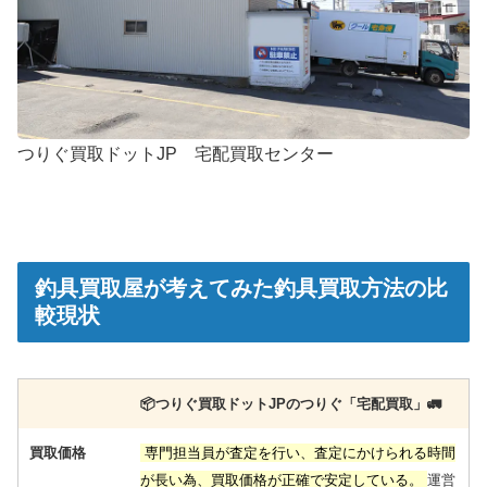
Jドリーム 左 未使用
2026/05/02
釣具買取クーポン
g-turi20260506
（2026/05/31
迄）
ダイワ ベイトリール ジリオン TW HD 1520SHL
33,000円
左 未使用
2026/05/02
釣具買取クーポン
g-turi20260507
（2026/05/31
迄）
ダイワ ベイトリール ジリオン TW HD 1520XHL
25,500円
未使用
2026/05/02
つりぐ買取ドットJP 宅配買取センター
釣具買取クーポン
g-turi20260508
（2026/05/31
迄）
ダイワ ベイトリール ジリオン リミテッド 6.3L J
22,500円
ドリーム 左 未使用
2026/05/02
釣具買取クーポン
g-turi20260509
（2026/05/31
迄）
ダイワ ベイトリール 22 ジリオン TW HD 1000H
18,000円
右 未使用
2026/05/02
釣具買取屋が考えてみた釣具買取方法の比
釣具買取クーポン
g-turi20260510
（2026/05/31
迄）
較現状
ローランス HOOK REVEAL-9TS フックリビー
51,000円
ル-9 日本語モデル 魚探 未使用
2026/04/04
釣具買取クーポン
turi20260404-01
（2026/04/30
迄）
📦️つりぐ買取ドットJPのつりぐ「宅配買取」🚛
ローランス Elite-9Ti 魚探 未使用
39,000円
釣具買取クーポン
turi20260404-02
（2026/04/30
2026/04/04
迄）
買取価格
専門担当員が査定を行い、査定にかけられる時間
ローランス Elite-7Ti GPS魚探 未使用
24,000円
釣具買取クーポン
が長い為、買取価格が正確で安定している。
turi20260404-03
（2026/04/30
2026/04/04
運営