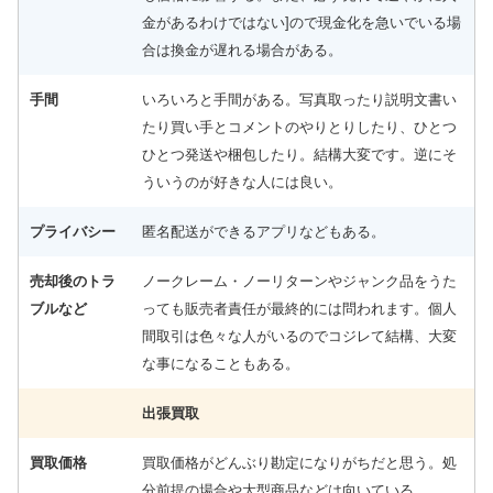
ダイワ ロッド モアザン 89M/MH・J 未使用
27,500円
金があるわけではない]ので現金化を急いでいる場
釣具買取クーポン
g-turi20260401
（2026/04/30
2026/04/04
迄）
合は換金が遅れる場合がある。
ダイワ ロッド 22 モアザン ブランジーノ EX AGS
25,000円
93L/M-S 未使用
2026/04/04
釣具買取クーポン
g-turi20260402
（2026/04/30
手間
いろいろと手間がある。写真取ったり説明文書い
迄）
たり買い手とコメントのやりとりしたり、ひとつ
ダイワ ロッド モアザン ブランジーノ EX AGS
24,000円
97ML/M 未使用
2026/04/04
ひとつ発送や梱包したり。結構大変です。逆にそ
釣具買取クーポン
g-turi20260403
（2026/04/30
迄）
ういうのが好きな人には良い。
ダイワ ロッド モアザン ワイズメン AGS 130M-4
24,000円
未使用
2026/04/04
プライバシー
匿名配送ができるアプリなどもある。
釣具買取クーポン
g-turi20260404
（2026/04/30
迄）
ダイワ ロッド 25 モアザン 106M J 未使用
24,000円
売却後のトラ
ノークレーム・ノーリターンやジャンク品をうた
釣具買取クーポン
g-turi20260405
（2026/04/30
2026/04/04
迄）
ブルなど
っても販売者責任が最終的には問われます。個人
ミヤマエ 電動リール コマンド X-9SP 12V 未使用
間取引は色々な人がいるのでコジレて結構、大変
60,000円
釣具買取クーポン
turi20260307-01
（2026/03/31
2026/03/07
迄）
な事になることもある。
ミヤマエ 電動リール ハイパワー コマンド X6HP
24,000円
12V 未使用
2026/03/07
出張買取
釣具買取クーポン
turi20260307-02
（2026/03/31
迄）
買取価格
買取価格がどんぶり勘定になりがちだと思う。処
ミヤマエ 電動リール ミヤエポック コマンド X8
21,500円
CX-8S 12V 未使用
2026/03/07
釣具買取クーポン
分前提の場合や大型商品などは向いている
turi20260307-03
（2026/03/31