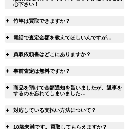
心下さい！
ご心配な送る送
全
料、返す送料は勿論無料！買取価格も納得価格でご満足
竹竿は買取できますか？
リールや釣り竿を梱包するダンボール、ケ
いただけます。お買取り出来ない状態の釣り道具が入っ
ースの無料配送サービス
ていても処分料はかかりません。
は
電話で査定金額を教えてほしいんですが…
電
買取依頼書はどこにありますか？
ウェブ
LINE
こ
ちら(PDF)
事前査定は無料ですか？
ウェブフォーム
は
商品を預けて金額通知を貰いましたが、返事を
するのを忘れてしまいました…
査
対応している支払い方法について？
14日以上連絡がつかない場合には、弊
社にて任意に物品を処分させていただきます。
ゆ
18歳未満です。買取してもらえますか？