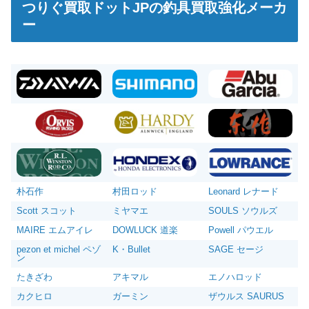
つりぐ買取ドットJPの釣具買取強化メーカ
迄）
ー
シマノ へら竿 飛天弓 閃光L 24尺 未使用
39,000円
釣具買取クーポン
g-turi20260704
（2026/07/31
2026/07/05
迄）
シマノ へら竿 飛天弓 皆空 15尺 未使用
34,000円
釣具買取クーポン
g-turi20260705
（2026/07/31
2026/07/05
迄）
ダイワ 22 イグジスト LT 2500S-DH ベイトリール
44,500円
未使用
2026/07/05
釣具買取クーポン
g-turi20260706
（2026/07/31
迄）
ダイワ 22 イグジスト SF 2500SS ベイトリール
42,000円
未使用
2026/07/05
釣具買取クーポン
g-turi20260707
（2026/07/31
迄）
ダイワ 22 イグジスト LT4000-XH ベイトリール 未
38,500円
朴石作
村田ロッド
Leonard レナード
使用
2026/07/05
釣具買取クーポン
g-turi20260708
（2026/07/31
迄）
Scott スコット
ミヤマエ
SOULS ソウルズ
ダイワ 22 イグジスト LT 2000S-P ベイトリール
36,000円
MAIRE エムアイレ
DOWLUCK 道楽
Powell パウエル
未使用
2026/07/05
釣具買取クーポン
g-turi20260709
（2026/07/31
pezon et michel ペゾ
K・Bullet
SAGE セージ
迄）
ン
ダイワ 15 イグジスト 2506PE-DH ベイトリール
29,500円
たきざわ
アキマル
エノハロッド
未使用
2026/07/05
釣具買取クーポン
g-turi20260710
（2026/07/31
カクヒロ
ガーミン
ザウルス SAURUS
迄）