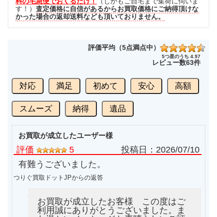
料の宅急便でおくるだけ！
（しかもご自宅まで集荷に伺いま
す！）
査定価格に自信があるからお買取価格にご納得頂けな
かった場合の返却送料なども頂いておりません。
評価平均（5点満点中）
5つ星のうち 4.97
レビュー数
63件
対応
満足
初めて
安心
高額
スムーズ
納得
遺品
お買取が成立したユーザー様
評価
5
投稿日：
2026/07/10
有難うございました。
つりぐ買取ドットJPからの返答
お買取が成立したお客様 この度はご
利用誠にありがとうございました。ま