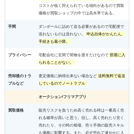
迄）
コストが低く抑えられている傾向があるので買取
ローランス HDS7 GEN2 TOUCH 魚探 未使用
24,000円
価格が買取ショップの中では高水準である。
釣具買取クーポン
turi20260404-04
（2026/04/30
2026/04/04
迄）
ローランス Elite-4X HDI 魚探 未使用
9,000円
手間
ダンボールに詰めて送る必要があるので宅配便で
釣具買取クーポン
turi20260404-05
（2026/04/30
2026/04/04
迄）
送れないものは送れない。
申込自体がかんたん、
シマノ 電動リール 24 フォースマスター 2000 未
34,500円
手続きも最小限。
使用
2026/04/04
釣具買取クーポン
g-turi20260401
（2026/04/30
迄）
プライバシー
宅配会社に玄関で荷物を渡すだけなので
部屋に入
シマノ 電動リール 25 フォースマスター 300DH 未
33,000円
られることがない。
使用
2026/04/04
釣具買取クーポン
g-turi20260402
（2026/04/30
迄）
売却後のトラ
査定価格に納得出来ない場合など
送料無料で返送
シマノ 電動リール 23 フォースマスター 601DH 未
33,000円
使用
2026/04/04
ブルなど
しているのでノートラブル
釣具買取クーポン
g-turi20260403
（2026/04/30
迄）
オークション/フリマアプリ
シマノ 電動リール 23 フォースマスター 601 未使
33,000円
用
2026/04/04
釣具買取クーポン
g-turi20260404
（2026/04/30
迄）
買取価格
販売リスクを負うため高く売れる時は一番高く売
シマノ 電動リール 21 フォースマスター 1000 未
れる確率が高いと思う。但し、高く売れたり安く
28,000円
使用
2026/04/04
釣具買取クーポン
g-turi20260405
（2026/04/30
売れたり、その時の相場、売り手側の販売スキル
迄）
も価格に影響する。また、必ず売れて速やかに入