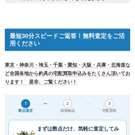
申
最短30分
スピードご返答！無料査定をご活
用ください
東
京・神奈川・埼玉・千葉・愛知・大阪・兵庫・北海道な
ど全国各地から釣具の宅配買取申込みをたくさん頂いてお
ります！ 是非、ご覧ください！
1
2
3
数点査定
相場確認
宅配買取
まずは数点だけ、気軽に査定してみ