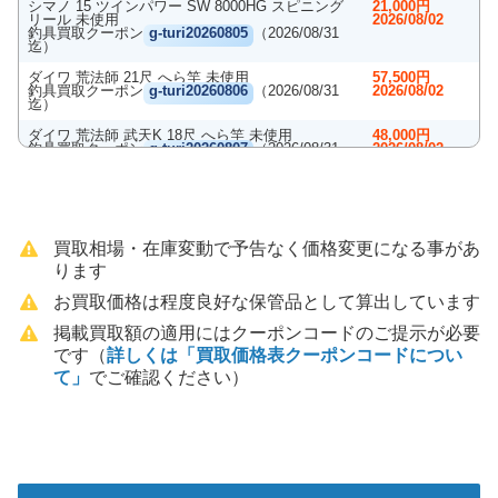
シマノ 15 ツインパワー SW 8000HG スピニング
21,000円
リール 未使用
2026/08/02
釣具買取クーポン
g-turi20260805
（2026/08/31
迄）
ダイワ 荒法師 21尺 へら竿 未使用
57,500円
釣具買取クーポン
g-turi20260806
（2026/08/31
2026/08/02
迄）
ダイワ 荒法師 武天K 18尺 へら竿 未使用
48,000円
釣具買取クーポン
g-turi20260807
（2026/08/31
2026/08/02
迄）
ダイワ 荒法師 武天J 13尺 へら竿 未使用
33,000円
釣具買取クーポン
g-turi20260808
（2026/08/31
2026/08/02
迄）
買取相場・在庫変動で予告なく価格変更になる事があ
ダイワ 荒法師 武天J 11尺 へら竿 未使用
33,000円
釣具買取クーポン
g-turi20260809
（2026/08/31
2026/08/02
ります
迄）
お買取価格は程度良好な保管品として算出しています
ダイワ 荒法師 武天Ｋ16尺 へら竿 未使用
28,500円
釣具買取クーポン
g-turi20260810
（2026/08/31
2026/08/02
掲載買取額の適用にはクーポンコードのご提示が必要
迄）
です（
詳しくは「買取価格表クーポンコードについ
シマノ へら竿 飛天弓 閃光レインボー 27尺 未使用
62,000円
て」
でご確認ください）
釣具買取クーポン
g-turi20260701
（2026/07/31
2026/07/05
迄）
シマノ へら竿 飛天弓 閃光レインボー 24尺 未使用
57,000円
釣具買取クーポン
g-turi20260702
（2026/07/31
2026/07/05
迄）
シマノ へら竿 飛天弓 柳 18尺 未使用
45,000円
釣具買取クーポン
g-turi20260703
（2026/07/31
2026/07/05