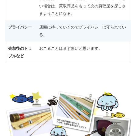
い場合は、買取商品をもって次の買取屋を探しさ
ダイワ ヘラ竿 枯法師 19尺 未使用
54,000円
釣具買取クーポン
g-turi20260301
（2026/03/31
2026/03/07
まようことになる。
迄）
ダイワ ヘラ竿 枯法師N 13尺 未使用
34,500円
釣具買取クーポン
プライバシー
店頭に持っていくのでプライバシーは守られてい
g-turi20260302
（2026/03/31
2026/03/07
迄）
る。
ダイワ ヘラ竿 枯法師N 11尺 未使用
32,500円
釣具買取クーポン
g-turi20260303
（2026/03/31
2026/03/07
迄）
売却後のトラ
おこることはまず無いと思います。
ダイワ ヘラ竿 七代目 枯法師N 8尺 未使用
22,500円
ブルなど
釣具買取クーポン
g-turi20260304
（2026/03/31
2026/03/07
迄）
ダイワ ヘラ竿 枯法師 14尺 未使用
13,000円
釣具買取クーポン
g-turi20260305
（2026/03/31
2026/03/07
迄）
和竿 先代孤舟 ぬ希 硬式純正鶺鴒 14尺 未使用
42,000円
釣具買取クーポン
turi20260221-01
（2026/03/31
2026/02/21
迄）
和竿 蟹歩 別選硬式 寒蕾 銀朱総塗 9.2尺 未使用
42,000円
釣具買取クーポン
turi20260221-02
（2026/03/31
2026/02/21
迄）
和竿 一文字 籐にぎり 紀州 13.3尺 未使用
27,000円
釣具買取クーポン
turi20260221-03
（2026/03/31
2026/02/21
迄）
和竿 源竿師 名匠 十三 13尺 未使用
27,000円