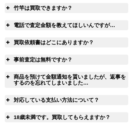
全
料、返す送料は勿論無料！買取価格も納得価格でご満足
竹竿は買取できますか？
リールや釣り竿を梱包するダンボール、ケ
いただけます。お買取り出来ない状態の釣り道具が入っ
ースの無料配送サービス
ていても処分料はかかりません。
は
電話で査定金額を教えてほしいんですが…
電
買取依頼書はどこにありますか？
ウェブ
LINE
こ
ちら(PDF)
事前査定は無料ですか？
ウェブフォーム
は
商品を預けて金額通知を貰いましたが、返事を
するのを忘れてしまいました…
査
対応している支払い方法について？
14日以上連絡がつかない場合には、弊
社にて任意に物品を処分させていただきます。
ゆ
18歳未満です。買取してもらえますか？
申