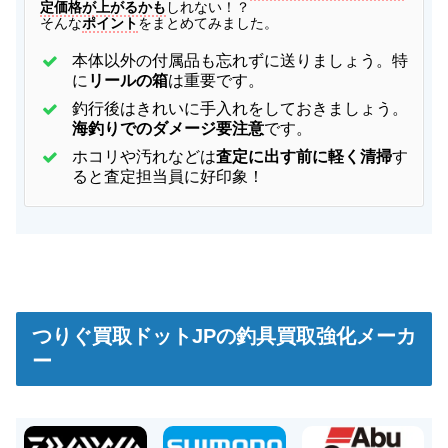
定価格が上がるかも
しれない！？
そんな
ポイント
をまとめてみました。
本体以外の付属品も忘れずに送りましょう。特
に
リールの箱
は重要です。
釣行後はきれいに手入れをしておきましょう。
海釣りでのダメージ要注意
です。
ホコリや汚れなどは
査定に出す前に軽く清掃
す
ると査定担当員に好印象！
つりぐ買取ドットJPの釣具買取強化メーカ
ー