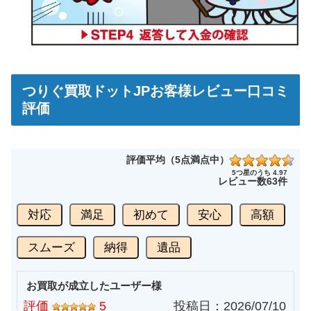
つりぐ買取ドットJPお客様レビュー口コミ
評価
評価平均（5点満点中）
5つ星のうち 4.97
レビュー数
63件
対応
満足
初めて
安心
高額
スムーズ
納得
遺品
お買取が成立したユーザー様
評価
5
投稿日：
2026/07/10