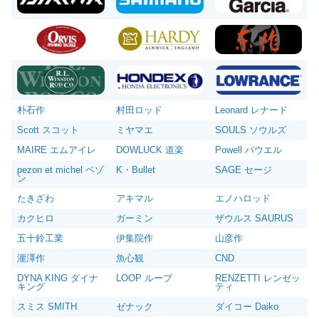
朴石作
村田ロッド
Leonard レナード
Scott スコット
ミヤマエ
SOULS ソウルズ
MAIRE エムアイレ
DOWLUCK 道楽
Powell パウエル
pezon et michel ペゾ
K・Bullet
SAGE セージ
ン
たきざわ
アキマル
エノハロッド
カクヒロ
ガーミン
ザウルス SAURUS
五十鈴工業
伊集院作
山彦作
瀧澤作
魚心観
CND
DYNA KING ダイナ
LOOP ループ
RENZETTI レンゼッ
キング
ティ
スミス SMITH
ゼナック
ダイコー Daiko