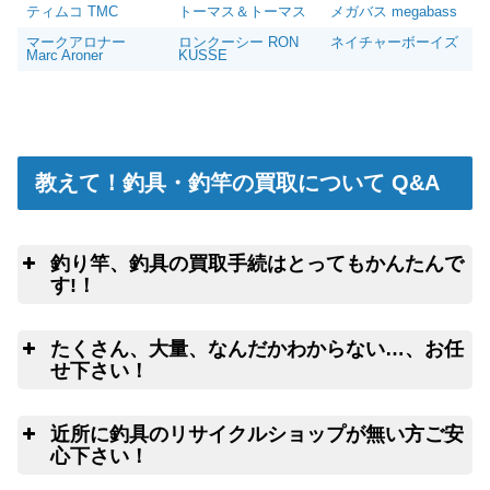
ティムコ TMC
トーマス＆トーマス
メガバス megabass
マークアロナー
ロンクーシー RON
ネイチャーボーイズ
Marc Aroner
KUSSE
教えて！釣具・釣竿の買取について Q&A
釣り竿、釣具の買取手続はとってもかんたんで
す!！
釣
こちらのフォームよ
たくさん、大量、なんだかわからない…、お任
りクロネコヤマトの集荷申込み
釣竿を入れる無料梱包キットのお取寄サ
せ下さい！
ービス
ウェブ無料査定
サービス
良
近所に釣具のリサイクルショップが無い方ご安
心下さい！
ご心配な送る送