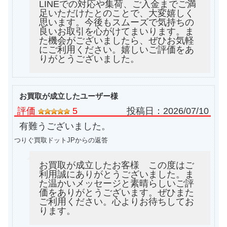
LINEでの対応や集荷、ご入金までご満
turi20231116-03
（2023/11/26迄）
足いただけたとのことで、大変嬉しく
Orvis オービス フライロッド セブンイレブン
15,000円
思います。今後もスムーズで気持ちの
turi20231116-04
（2023/11/26迄）
2023/11/16
良いお取引を心がけてまいります。ま
た機会がございましたら、ぜひお気軽
Orvis オービス スーパーファイングラス 703
15,000円
turi20231116-05
（2023/11/26迄）
2023/11/16
にご利用ください。嬉しいご評価をあ
りがとうございました。
SAGE フライリール トラウト #2/3/4 bronze
22,500円
turi20231112-01
（2023/11/22迄）
2023/11/12
SAGE フライリール トラウト #6/7/8
20,000円
turi20231112-02
（2023/11/22迄）
2023/11/12
お買取が成立したユーザー様
SAGE フライリール 4210 レッド
18,000円
turi20231112-03
（2023/11/22迄）
2023/11/12
評価
5
投稿日：
2026/07/10
SAGE フライリール 504L
18,000円
有難うございました。
turi20231112-04
（2023/11/22迄）
2023/11/12
つりぐ買取ドットJPからの返答
SAGE フライリール 3400D
15,000円
turi20231112-05
（2023/11/22迄）
2023/11/12
オービス フライロッド スーパーファイン グラス
21,000円
お買取が成立したお客様 この度はご
888-4
2023/08/06
利用誠にありがとうございました。ま
turi20230806-01
（2023/08/16迄）
た温かいメッセージと素晴らしいご評
オービス フライロッド スーパーファイン 7.11F
19,500円
価をありがとうございます。ぜひまた
turi20230806-02
（2023/08/16迄）
2023/08/06
ご利用ください。心よりお待ちしてお
オービス フライロッド スーパーファイン グラス
18,600円
ります。
703
2023/08/06
turi20230806-03
（2023/08/16迄）