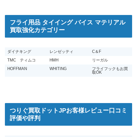
SAGE セージ フライリール トラウト 4/5/6
22,500円
turi20240121-02
（2024/01/31迄）
2024/01/21
SAGE セージ フライリール トラウト 6/7/8
22,500円
フライ用品 タイイング バイス マテリアル
turi20240121-03
（2024/01/31迄）
2024/01/21
買取強化カテゴリー
SAGE セージ フライリール 4210
18,000円
turi20240121-04
（2024/01/31迄）
2024/01/21
SAGE セージ フライリール ARBOR XL
18,000円
turi20240121-05
（2024/01/31迄）
2024/01/21
ダイナキング
レンゼッティ
C＆F
LOOP フライロッド クロスSX シングル 8100-4F
35,000円
turi20231210-01
（2023/12/20迄）
2023/12/10
TMC ティムコ
HMH
リーガル
LOOP フライロッド CROSS ST 8132-6
30,000円
HOFFMAN
WHITING
フライフックもお買
turi20231210-02
（2023/12/20迄）
2023/12/10
取OK
LOOP フライロッド GASS 12'6-4pcs #9-10
25,000円
turi20231210-03
（2023/12/20迄）
2023/12/10
LOOP フライロッド EVOTEC CAST 15’00″ #10
22,500円
turi20231210-04
（2023/12/20迄）
2023/12/10
LOOP フライロッド EVOTEC CAST 6120-4M
20,000円
turi20231210-05
（2023/12/20迄）
2023/12/10
つりぐ買取ドットJPお客様レビュー口コミ
オービス フライロッド ZG ヘリオス 9F
20,000円
評価や評判
turi20231207-01
（2023/12/17迄）
2023/12/07
オービス フライロッド マディソン
18,000円
turi20231207-02
（2023/12/17迄）
2023/12/07