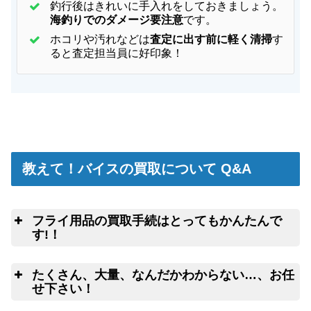
ック PPP 8.2f #6
2023/04/01
釣行後はきれいに手入れをしておきましょう。
turi20230401-04
（2023/04/11迄）
海釣りでのダメージ要注意
です。
フライ バンブーロッド 平田ロッド 7f #3
30,000円
turi20230401-05
（2023/04/11迄）
2023/04/01
ホコリや汚れなどは
査定に出す前に軽く清掃
す
ると査定担当員に好印象！
オービス フライロッド スーパーファイン グラス
12,500円
703
2023/03/18
turi20230318-01
（2023/03/28迄）
オービス フライロッド セブンイレブン 7.11F #4
12,000円
turi20230318-02
（2023/03/28迄）
2023/03/18
オービス フライロッド HLS 9F ＃12
12,000円
turi20230318-03
（2023/03/28迄）
2023/03/18
オービス フライロッド タイトループ 8F ＃4
10,000円
turi20230318-04
（2023/03/28迄）
2023/03/18
教えて！バイスの買取について Q&A
オービス フライロッド ウエスタン 8.6F ＃2
8,000円
turi20230318-05
（2023/03/28迄）
2023/03/18
SAGE フライロッド ONE 7116-4
35,000円
turi20230311-01
（2023/03/21迄）
2023/03/11
フライ用品の買取手続はとってもかんたんで
SAGE フライロッド Little ONE 282-4
28,000円
す!！
turi20230311-02
（2023/03/21迄）
2023/03/11
SAGE フライロッド ONE 596-4
25,000円
釣
こちらのフォームよ
turi20230311-03
（2023/03/21迄）
2023/03/11
たくさん、大量、なんだかわからない…、お任
りクロネコヤマトの集荷申込み
釣竿を入れる無料梱包キットのお取寄サ
せ下さい！
SAGE フライロッド ONE 790-4
25,000円
turi20230311-04
（2023/03/21迄）
2023/03/11
ービス
ウェブ無料査定
サービス