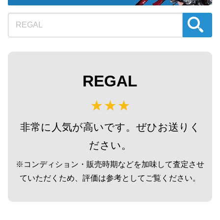
turi20240329-07
（2024/04/08迄）
バンブーロッド アングロ カンパニー SP742 2テ
75,000円
ィップ
2024/03/29
turi20240329-08
（2024/04/08迄）
バンブーロッド 宇田ロッド 7.3F ＃3 2ティップ
75,000円
turi20240329-09
（2024/04/08迄）
2024/03/29
バンブーロッド H.L.LEONARD レナード 8237 2テ
75,000円
ィップ
2024/03/29
turi20240329-10
（2024/04/08迄）
REGAL
オービス フライロッド スーパーファイングラス
30,000円
8F ＃5
2024/02/08
turi20240208-01
（2024/02/18迄）
オービス フライロッド ZG ヘリオス 9F ＃8
20,000円
turi20240208-02
（2024/02/18迄）
2024/02/08
非常に人気が高いです。ぜひお送りく
オービス フライロッド Impregnated バテンキル 8’
20,000円
4
2024/02/08
ださい。
turi20240208-03
（2024/02/18迄）
オービス フライロッド スーパーファインカーボン
15,000円
※コンディション・販売時期などを加味して査定させ
6.6F ＃3
2024/02/08
turi20240208-04
（2024/02/18迄）
ていただくため、評価は参考としてご覧ください。
オービス フライロッド ブルックトラウト 7.6F ＃
12,500円
4
2024/02/08
turi20240208-05
（2024/02/18迄）
SAGE セージ フライリール 504L
30,000円
turi20240121-01
（2024/01/31迄）
2024/01/21