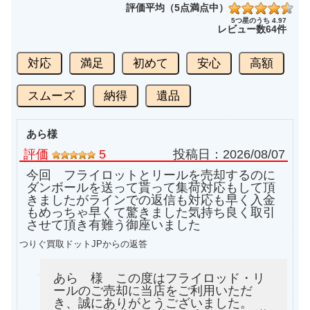
オービス フライロッド ティペット
15,000円
評価平均（5点満点中）
turi20231207-03
（2023/12/17迄）
2023/12/07
5つ星のうち 4.97
レビュー数
64件
オービス フライロッド ブルックトラウト
15,000円
turi20231207-04
（2023/12/17迄）
2023/12/07
対応
満足
初めて
安心
高額
オービス フライロッド セブンイレブン
15,000円
turi20231207-05
（2023/12/17迄）
2023/12/07
ABEL フライリール Super 5N
25,000円
スムーズ
納得
遺品
turi20231204-01
（2023/12/14迄）
2023/12/04
ABEL フライリール Super 9
25,000円
turi20231204-02
（2023/12/14迄）
2023/12/04
あら様
ABEL フライリール TR2
20,000円
評価
5
投稿日：
2026/08/07
turi20231204-03
（2023/12/14迄）
2023/12/04
ABEL フライリール Creek1 AC1
今回 フライロットとリールを売却するのに
18,000円
turi20231204-04
（2023/12/14迄）
2023/12/04
ダンボールを送って貰って集荷対応もして頂
きましたがラインでの返信も対応も早く入金
ABEL フライリール TR-1 GOLD
15,000円
turi20231204-05
（2023/12/14迄）
2023/12/04
もめっちゃ早くて驚きました気持ち良く取引
させて頂き有難う御座いました
Orvis オービス バンブーロッドヤマメスペシャル
60,000円
2ティップ
2023/11/16
つりぐ買取ドットJPからの返答
turi20231116-01
（2023/11/26迄）
Orvis オービス バンブーロッドバテンキル 1ティ
25,000円
ップ
2023/11/16
あら 様 この度はフライロッド・リ
turi20231116-02
（2023/11/26迄）
ールのご売却に当店をご利用いただ
Orvis オービス バンブーロッドマディソン 1ティ
20,000円
き、誠にありがとうございました。
ップ
2023/11/16