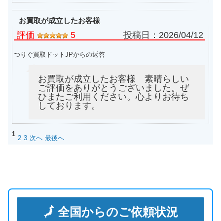
オービス フライロッド スーパーファイン ワンオ
18,000円
ンス 6.6F
2023/08/06
turi20230806-04
（2023/08/16迄）
お買取が成立したお客様
オービス フライロッド スーパーファイン ヘンリ
11,400円
評価
5
投稿日：
2026/04/12
ーズフォーク8.6F
2023/08/06
turi20230806-05
（2023/08/16迄）
つりぐ買取ドットJPからの返答
ハーディ フライリール ブグレ ライトウエイト 2/3
20,000円
turi20230727-01
（2023/08/06迄）
2023/07/27
お買取が成立したお客様 素晴らしい
ハーディ フライリール カスカベディア 4/5
20,000円
turi20230727-02
（2023/08/06迄）
2023/07/27
ご評価をありがとうございました。ぜ
ひまたご利用ください。心よりお待ち
ハーディ フライリール マーキス サーモン ＃2
18,000円
turi20230727-03
（2023/08/06迄）
2023/07/27
しております。
ハーディ フライリール ユニーカ 3 3/8
18,000円
turi20230727-04
（2023/08/06迄）
2023/07/27
1
ハーディ フライリール ブグレ ベビー ＃1
15,000円
2
3
次へ
最後へ
turi20230727-05
（2023/08/06迄）
2023/07/27
SAGE セージ フライリール TROUT 6/7/8
20,000円
STEALTH
2023/07/23
turi20230723-01
（2023/08/02迄）
SAGE セージ フライリール スペクトラムLT
20,000円
EMBER エンバー 5/6
2023/07/23
turi20230723-02
（2023/08/02迄）
SAGE セージ フライリール 4210
🗾 全国からのご依頼状況
15,000円
turi20230723-03
（2023/08/02迄）
2023/07/23