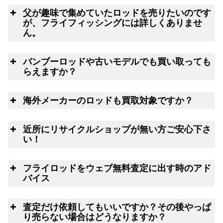
SAGE フライロッド ONE 390-4
22,500円
良
turi20230311-05
（2023/03/21迄）
2023/03/11
父が趣味で集めていたロッドを売りたいのです
が、フライフィッシングには詳しくありませ
LOOP ループ フライリール opti rapid
25,000円
turi20230226-01
（2023/03/08迄）
2023/02/26
ん。
ご心配な送る送
LOOP ループ フライリール opti dryfly
20,000円
料、返す送料は勿論無料！買取価格も納得価格でご満足
turi20230226-02
（2023/03/08迄）
2023/02/26
いただけます。お買取り出来ない状態の釣り道具が入っ
ご
バンブーロッドや古いモデルでも買い取っても
ていても処分料はかかりません。
LOOP ループ フライリール evotek 7ten
15,000円
turi20230226-03
（2023/03/08迄）
2023/02/26
らえますか？
LOOP ループ フライリール opti creek
13,000円
turi20230226-04
（2023/03/08迄）
2023/02/26
は
海外メーカーのロッドも買取対象ですか？
LOOP ループ フライリール model 1
8,000円
turi20230226-05
（2023/03/08迄）
2023/02/26
も
ハーディ フライロッド バンブーロッド デラック
25,000円
近所にリサイクルショップが無い方ご安心下さ
ス 9F
2023/02/05
turi20230205-01
（2023/02/15迄）
い！
ハーディ フライロッド バンブーロッド J JHトラ
25,000円
ンアンフ 8.9F
2023/02/05
全
turi20230205-02
（2023/02/15迄）
フライロッドをウェブ無料査定に出す時のアド
リールや釣り竿を梱包するダンボール、ケ
ハーディ フライロッド バンブーロッド パラコナ
23,000円
ースの無料配送サービス
バイス
8.6F
2023/02/05
turi20230205-03
（2023/02/15迄）
フ
ハーディ フライロッド バンブーロッド ゴールド
18,000円
査定だけ依頼してもいいですか？その後やっぱ
メダル 8.6F
2023/02/05
turi20230205-04
（2023/02/15迄）
り売らない場合はどうなりますか？