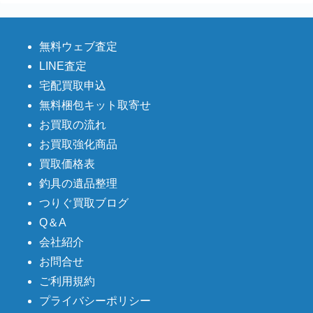
フライロッド SAGE ONE 790-4
25,000円
turi20230123-05
（2023/02/02迄）
2023/01/23
シマノ フライリール フリーストーン LA9･10
8,000円
turi20230107-06
（2023/01/17迄）
2023/01/07
無料ウェブ査定
シマノ フライリール アスキス34
8,000円
LINE査定
turi20230107-07
（2023/01/17迄）
2023/01/07
宅配買取申込
シマノ フライリール フリーストーン LA5・6
7,500円
turi20230107-08
（2023/01/17迄）
2023/01/07
無料梱包キット取寄せ
シマノ フライリール フリーストーンFV5
3,000円
お買取の流れ
turi20230107-09
（2023/01/17迄）
2023/01/07
お買取強化商品
シマノ フライリール フリーストーン EV7
2,500円
turi20230107-10
（2023/01/17迄）
2023/01/07
買取価格表
オービス ORVIS フライロッド バンブー ヤマメス
50,000円
ペシャル 2ティップ
2023/01/05
釣具の遺品整理
turi20230105-01
（2023/01/15迄）
つりぐ買取ブログ
オービス ORVIS フライロッド バンブー アディロ
40,000円
ンダック 2ティップ
2023/01/05
Q＆A
turi20230105-02
（2023/01/15迄）
会社紹介
オービス ORVIS フライロッド バンブー バテンキ
35,000円
ル 2ティップ
2023/01/05
お問合せ
turi20230105-03
（2023/01/15迄）
ご利用規約
オービス ORVIS フライロッド スーパーファイン
15,000円
グラス 703
2023/01/05
turi20230105-04
（2023/01/15迄）
プライバシーポリシー