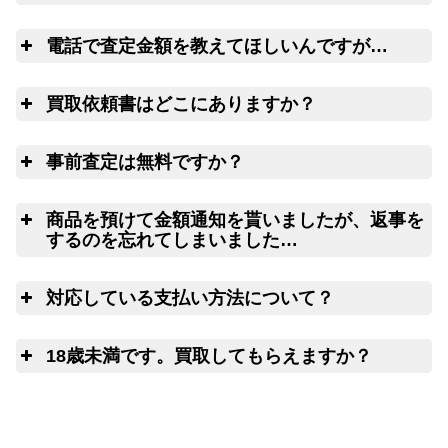
ハーディ フライロッド バンブーロッド サーモン
15,000円
デラックス 9.6F
2023/02/05
査
turi20230205-05
（2023/02/15迄）
電話で査定金額を教えてほしいんですが…
フライリール ARI'T HART アリハート HART1 ハ
40,000円
ート1
2023/01/28
turi20230128-01
（2023/02/07迄）
電
買取依頼書はどこにありますか？
ウェブ
LINE
フライリール サラシオーネ フライリール
35,000円
MARKⅣ 2 3/4
2023/01/28
turi20230128-02
（2023/02/07迄）
こ
ちら(PDF)
事前査定は無料ですか？
フライリール HATCH FANATIC ７PLUS
33,000円
turi20230128-03
（2023/02/07迄）
2023/01/28
ウェブフォーム
フライリール ピアレス・サーモン 6
30,000円
は
turi20230128-04
（2023/02/07迄）
2023/01/28
商品を預けて金額通知を貰いましたが、返事を
するのを忘れてしまいました…
フライリール ハーディ BOUGLE 3 ブグレ ヘリテ
30,000円
ージ
2023/01/28
turi20230128-05
（2023/02/07迄）
査
フライロッド SAGE ONE 6114-4
40,000円
対応している支払い方法について？
14日以上連絡がつかない場合には、弊
turi20230123-01
（2023/02/02迄）
2023/01/23
社にて任意に物品を処分させていただきます。
フライロッド SAGE ONE 7116-4
35,000円
ゆ
turi20230123-02
（2023/02/02迄）
2023/01/23
18歳未満です。買取してもらえますか？
フライロッド SAGE ONE 590-4
30,000円
turi20230123-03
（2023/02/02迄）
2023/01/23
申
フライロッド SAGE ONE 596-4
25,000円
turi20230123-04
（2023/02/02迄）
2023/01/23