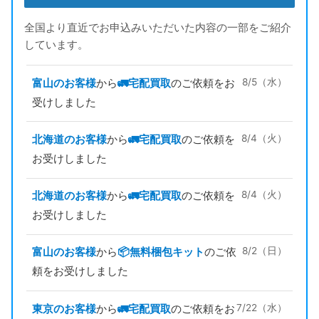
SAGE セージ フライリール ARBOR XL
15,000円
turi20230723-04
（2023/08/02迄）
2023/07/23
全国より直近でお申込みいただいた内容の一部をご紹介
SAGE セージ フライリール 6080
15,000円
しています。
turi20230723-05
（2023/08/02迄）
2023/07/23
オービス フライリール CFOⅢ シャンパンゴール
45,000円
ド
2023/06/10
富山のお客様
から
🚛宅配買取
のご依頼をお
8/5（水）
turi20230610-01
（2023/06/20迄）
受けしました
オービス フライリール CFOⅡ マイナスネジ
30,000円
turi20230610-02
（2023/06/20迄）
2023/06/10
オービス フライリール CFOⅠ 125th
20,000円
北海道のお客様
から
🚛宅配買取
のご依頼を
8/4（火）
turi20230610-03
（2023/06/20迄）
2023/06/10
お受けしました
オービス フライリール CFOⅢ DISC
18,000円
turi20230610-04
（2023/06/20迄）
2023/06/10
オービス フライリール CFOⅡ DISC TROUTBUM
18,000円
北海道のお客様
から
🚛宅配買取
のご依頼を
8/4（火）
2007
2023/06/10
turi20230610-05
（2023/06/20迄）
お受けしました
ハーディ フライリール St.george ジョージ Jr
30,000円
RHW
2023/05/20
turi20230520-01
（2023/05/30迄）
富山のお客様
から
📦️無料梱包キット
のご依
8/2（日）
ハーディ フライリール ティールウェイトⅡ
25,000円
頼をお受けしました
turi20230520-02
（2023/05/30迄）
2023/05/20
ハーディ フライリール ウルトラライト FW DD
16,000円
4000 4/5/6
2023/05/20
東京のお客様
から
🚛宅配買取
のご依頼をお
7/22（水）
turi20230520-03
（2023/05/30迄）