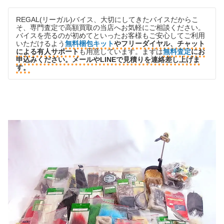
REGAL(リーガル)
バイス、大切にしてきたバイスだからこ
そ、専門査定で高額買取の当店へお気軽にご相談ください。
バイスを売るのが初めてといったお客様もご安心してご利用
いただけるよう
無料梱包キット
やフリーダイヤル、チャット
による有人サポート
も用意しています。まずは
無料査定
にお
申込みください。メールやLINEで見積りを連絡差し上げま
す。