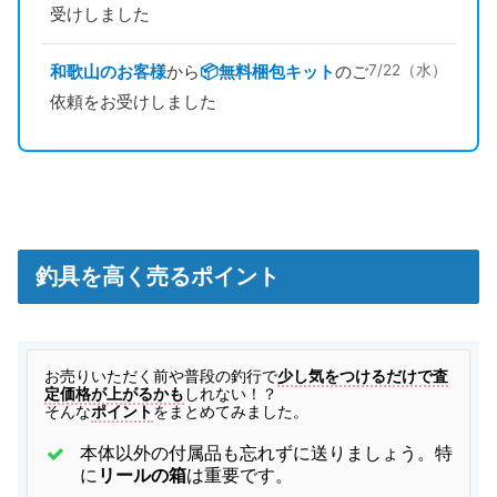
受けしました
ハーディ フライリール ULTRALITE FW DD3000
15,000円
3/4/5
2023/05/20
turi20230520-04
（2023/05/30迄）
和歌山のお客様
から
📦️無料梱包キット
のご
7/22（水）
ハーディ フライリール オーシャン プリンス 3 3/4
15,000円
turi20230520-05
（2023/05/30迄）
2023/05/20
依頼をお受けしました
SAGE フライロッド PUSLE 7130-4
12,500円
turi20230514-01
（2023/05/24迄）
2023/05/14
SAGE フライロッド グラファイト3 380LL
10,000円
turi20230514-02
（2023/05/24迄）
2023/05/14
SAGE フライロッド RPLX 890-2
10,000円
turi20230514-03
（2023/05/24迄）
2023/05/14
SAGE フライロッド グラファイト2 GFL 590-4
8,000円
turi20230514-04
（2023/05/24迄）
2023/05/14
釣具を高く売るポイント
SAGE フライロッド グラファイト3e XP690
8,000円
turi20230514-05
（2023/05/24迄）
2023/05/14
フライ バンブーロッド ロンクーシー 7f #3.4
75,000円
turi20230401-01
（2023/04/11迄）
2023/04/01
お
売りいただく前や普段の釣行で
少し気をつけるだけで査
フライ バンブーロッド 角弘ロッド 7f #3.4
50,000円
定価格が上がるかも
しれない！？
turi20230401-02
（2023/04/11迄）
2023/04/01
そんな
ポイント
をまとめてみました。
フライ バンブーロッド オービス ヤマメスペシャ
35,000円
ル 6.9F ＃4
2023/04/01
本体以外の付属品も忘れずに送りましょう。特
turi20230401-03
（2023/04/11迄）
に
リールの箱
は重要です。
フライ バンブーロッド ペゾン スーパーパラボリ
35,000円