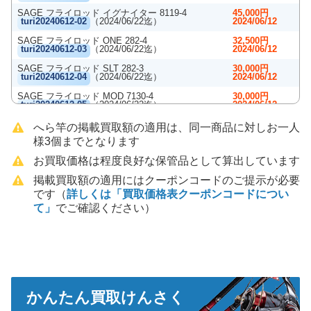
SAGE フライロッド イグナイター 8119-4
45,000円
turi20240612-02
（2024/06/22迄）
2024/06/12
SAGE フライロッド ONE 282-4
32,500円
turi20240612-03
（2024/06/22迄）
2024/06/12
SAGE フライロッド SLT 282-3
30,000円
turi20240612-04
（2024/06/22迄）
2024/06/12
SAGE フライロッド MOD 7130-4
30,000円
turi20240612-05
（2024/06/22迄）
2024/06/12
Scott スコット フライロッド FS 723/5
60,000円
へら竿の掲載買取額の適用は、同一商品に対しお一人
turi20240414-01
（2024/04/24迄）
2024/04/14
様3個までとなります
Scott スコット フライロッド FS 724/4
55,000円
turi20240414-02
お買取価格は程度良好な保管品として算出しています
（2024/04/24迄）
2024/04/14
Scott スコット フライロッド GS885
掲載買取額の適用にはクーポンコードのご提示が必要
45,000円
turi20240414-03
（2024/04/24迄）
2024/04/14
です（
詳しくは「買取価格表クーポンコードについ
Scott スコット フライロッド T3H 1285/4
て」
でご確認ください）
45,000円
turi20240414-04
（2024/04/24迄）
2024/04/14
Scott スコット フライロッド T3H 1610/4
45,000円
turi20240414-05
（2024/04/24迄）
2024/04/14
バンブーロッド Winstone ウインストン 8ｆ＃5 2
100,000円
ティップ
2024/03/29
turi20240329-06
（2024/04/08迄）
かんたん買取けんさく
バンブーロッド Orvis オービス セブンスリー 2テ
80,000円
ィップ
2024/03/29