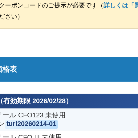
クーポンコードのご提示が必要です（
詳しくは「
ださい）
価格表
ール
ハーディ フライリール フ
ハー
IGHT
ェザーウエイト
期限 2026/02/28）
リール CFO123 未使用
円
お買取目安 12,000円
ン
turi20260214-01
ール CFO III 未使用