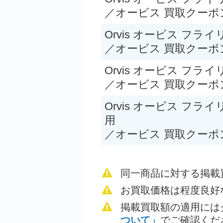
／オービス 買取クーポ
2024年9月更新 釣具買
Orvis オービス フライリ
／オービス 買取クーポ
Orvis オービス フライ
／オービス 買取クーポ
Orvis オービス フライリー
用
／オービス 買取クーポ
同一商品に対する掲載
エーベル ビッグゲ
NO.1 フライリー
お買取価格は程度良好
掲載買取額の適用には
ついて」
でご確認くだ