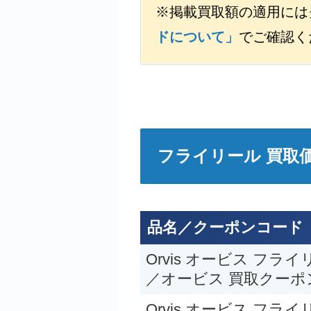
※掲載買取額の適用には
ドについて」
でご確認く
フライリール 買取
ハーディ フライリ
ANGEL FETHER WE
品名／クーポンコード（有効
Orvis オービス フライ
お買取目安 12,000
／オービス 買取クーポ
Orvis オービス フライリ