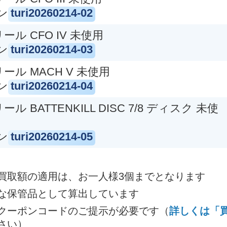
ン
turi20260214-02
取価格クーポン【
g-turi20240901
】（有効期限 2024/0
ール CFO IV 未使用
ン
turi20260214-03
リール MACH V 未使用
ン
turi20260214-04
ル BATTENKILL DISC 7/8 ディスク 未使
ン
turi20260214-05
買取額の適用は、お一人様3個までとなります
ーム
エーベル ビッグゲーム
エ
ル
NO.2 フライリール
な保管品として算出しています
クーポンコードのご提示が必要です（
詳しくは「
さい）