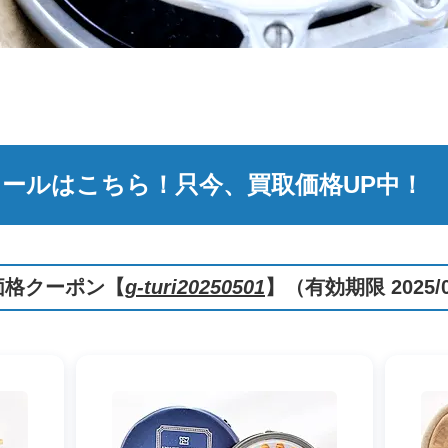
ールはこちら！只今、買取価格UP中！
取価格クーポン【
g-turi20250501
】（有効期限 2025/0