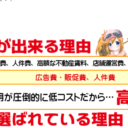
円
お買取目安 8,000円
コード【
g-turi20230801
】（有効期限 2023/08/31
ール
ハーディ フライリール
ハ