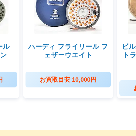
ール
ハーディ フライリール フ
ビルバ
ーン
ェザーウエイト
トラ
円
お買取目安 10,000円
取価格クーポン【
g-turi20250101
】（有効期限 2025/0