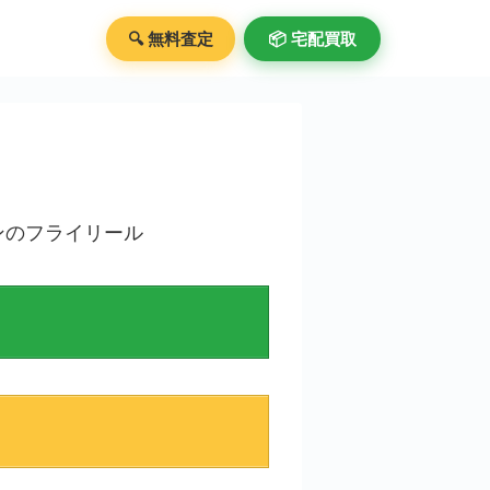
🔍 無料査定
📦️ 宅配買取
ョンのフライリール