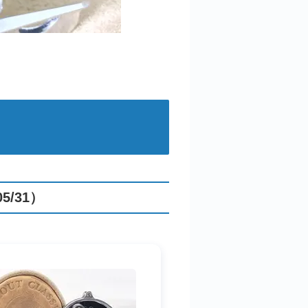
5/31）