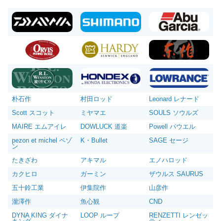
朴石作
村田ロッド
Leonard レナード
Scott スコット
ミヤマエ
SOULS ソウルズ
MAIRE エムアイレ
DOWLUCK 道楽
Powell パウエル
pezon et michel ペゾ
K・Bullet
SAGE セージ
ン
たきざわ
アキマル
エノハロッド
カクヒロ
ガーミン
ザウルス SAURUS
五十鈴工業
伊集院作
山彦作
瀧澤作
魚心観
CND
DYNA KING ダイナ
LOOP ループ
RENZETTI レンゼッ