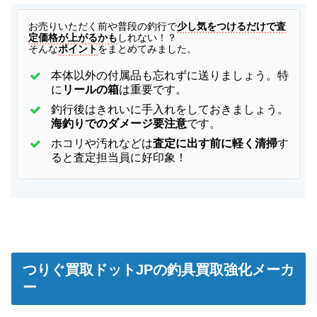
お
売りいただく前や普段の釣行で
少し気をつけるだけで査
定価格が上がるかも
しれない！？
そんな
ポイント
をまとめてみました。
本体以外の付属品も忘れずに送りましょう。特
に
リールの箱
は重要です。
釣行後はきれいに手入れをしておきましょう。
海釣りでのダメージ要注意
です。
ホコリや汚れなどは
査定に出す前に軽く清掃
す
ると査定担当員に好印象！
つりぐ買取ドットJPの釣具買取強化メーカ
ー