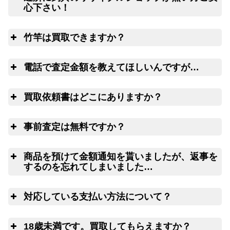
心下さい！
ご心配な送る送
全
料、返す送料は勿論無料！買取価格も納得価格でご満足
竹竿は買取できますか？
リールや釣り竿を梱包するダンボール、ケ
いただけます。お買取り出来ない状態の釣り道具が入っ
ースの無料配送サービス
ていても処分料はかかりません。
は
電話で査定金額を教えてほしいんですが…
電
買取依頼書はどこにありますか？
ウェブ
LINE
こ
ちら(PDF)
事前査定は無料ですか？
ウェブフォーム
は
商品を預けて金額通知を貰いましたが、返事を
するのを忘れてしまいました…
査
対応している支払い方法について？
14日以上連絡がつかない場合には、弊
社にて任意に物品を処分させていただきます。
ゆ
18歳未満です。買取してもらえますか？