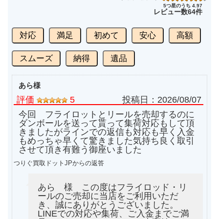
5つ星のうち 4.97
レビュー数
64件
対応
満足
初めて
安心
高額
スムーズ
納得
遺品
あら様
評価
5
投稿日：
2026/08/07
今回 フライロットとリールを売却するのに
ダンボールを送って貰って集荷対応もして頂
きましたがラインでの返信も対応も早く入金
もめっちゃ早くて驚きました気持ち良く取引
させて頂き有難う御座いました
つりぐ買取ドットJPからの返答
あら 様 この度はフライロッド・リ
ールのご売却に当店をご利用いただ
き、誠にありがとうございました。
LINEでの対応や集荷、ご入金までご満