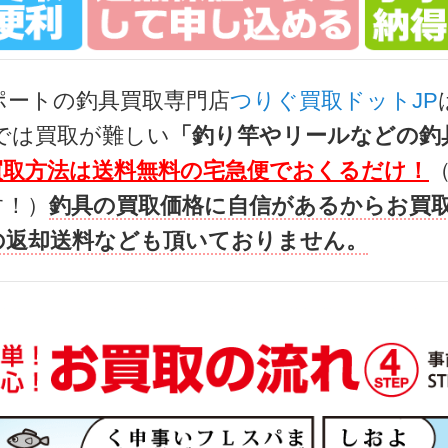
ト LT4000-XH ベイトリール 未使用
38,
g-turi20260708
（2026/07/31迄）
2026
ポートの釣具買取専門店
つりぐ買取ドットJP
ト LT 2000S-P ベイトリール 未使用
36,
では買取が難しい
「釣り竿やリールなどの釣
g-turi20260709
（2026/07/31迄）
2026
買取方法は送料無料の宅急便でおくるだけ！
ト 2506PE-DH ベイトリール 未使用
29,
す！）
釣具の買取価格に自信があるからお買
g-turi20260710
（2026/07/31迄）
2026
の返却送料なども頂いておりません。
ャル TYPE S 90Q 未使用
103
g-turi20260601
（2026/06/30迄）
2026
ペシャル Ｔ90Ｅ 未使用
90,
g-turi20260602
（2026/06/30迄）
2026
5K 未使用
84,
g-turi20260603
（2026/06/30迄）
2026