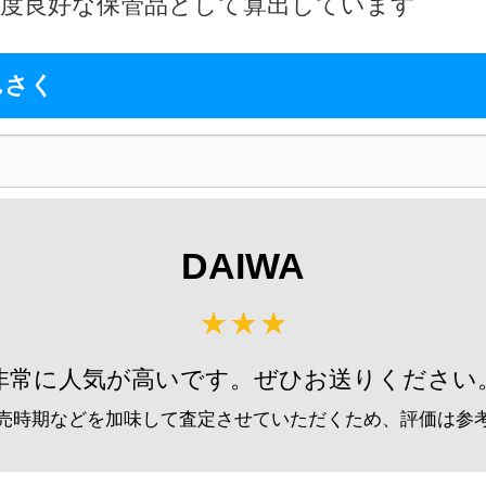
2026
程度良好な保管品として算出しています
g-turi20260805
（2026/08/31迄）
尺 へら竿 未使用
57,
んさく
g-turi20260806
（2026/08/31迄）
2026
K 18尺 へら竿 未使用
48,
g-turi20260807
（2026/08/31迄）
2026
J 13尺 へら竿 未使用
33,
DAIWA
g-turi20260808
（2026/08/31迄）
2026
 11尺 へら竿 未使用
33,
g-turi20260809
（2026/08/31迄）
2026
非常に人気が高いです。ぜひお送りください
Ｋ16尺 へら竿 未使用
28,
g-turi20260810
（2026/08/31迄）
2026
売時期などを加味して査定させていただくため、評価は参
弓 閃光レインボー 27尺 未使用
62,