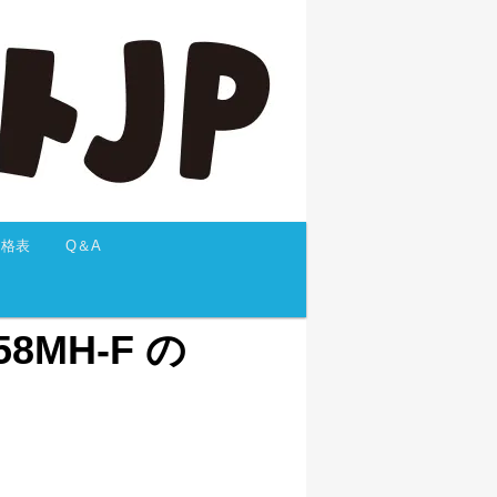
価格表
Q＆A
8MH-F の