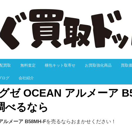
抜群のつりぐ買取ドットJPにおまかせください！24H以内に必ず返信の
料サービス、送料無料、大歓迎でお買取します。迅速なお振込で万が一
も充実しています。だから安心、カンタンでスムーズです。
つりぐ買取ドットJP
配買取
無料査定
梱包キット取寄せ
お買取強化商品
買取
動
ブログ
会社紹介
ゼ OCEAN アルメーア B5
調べるなら
アルメーア B58MH-F
を売るならおまかせください！