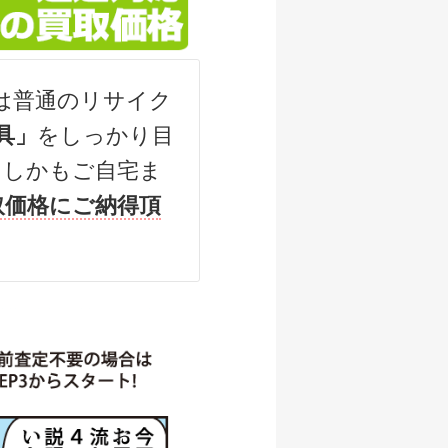
500円
/07/05
は普通のリサイク
000円
具」
をしっかり目
/07/05
（しかもご自宅ま
500円
取価格にご納得頂
/07/05
,000円
/06/06
000円
/06/06
000円
/06/06