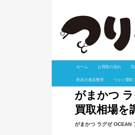
釣具を高く売るなら、目利きも
無料事前査定、梱包キットの無
の返却料も無料！有人サポート
釣具買取なら
ホーム
お買取の流れ
宅
メインコンテンツへ移
釣具の遺品整理
つりぐ買取
がまかつ ラグ
買取相場を
がまかつ ラグゼ OCEAN 