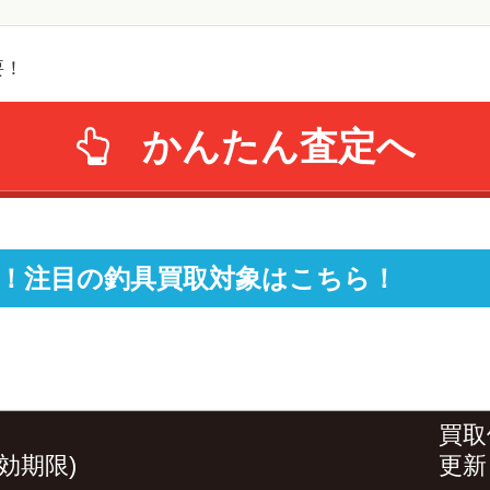
要！
かんたん査定へ
！注目の釣具買取対象はこちら！
買取
効期限)
更新