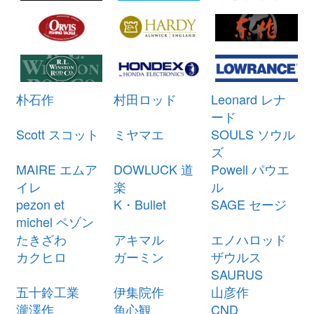
ミヤマエ 電動リール ハイパワー
21,000円
コマンド X5 CX-5 12V 未使用
2026/03/07
釣具買取クーポン
turi20260307-
（2026/03/31迄）
05
シマノ ベイトリール 21 アンタレ
28,500円
朴石作
村田ロッド
Leonard レナ
スDC XG 左 未使用
2026/03/07
ード
釣具買取クーポン
g-
Scott スコット
ミヤマエ
SOULS ソウル
（2026/03/31迄）
turi20260301
ズ
シマノ ベイトリール 23 アンタレ
27,000円
MAIRE エムア
DOWLUCK 道
Powell パウエ
スDC MD XG 右 未使用
2026/03/07
イレ
楽
ル
釣具買取クーポン
g-
pezon et
K・Bullet
SAGE セージ
（2026/03/31迄）
turi20260302
michel ペゾン
シマノ ベイトリール 20 カルカッ
27,000円
たきざわ
アキマル
エノハロッド
タ コンクエスト DC 201HG 左 未
2026/03/07
カクヒロ
ガーミン
ザウルス
使用
SAURUS
釣具買取クーポン
g-
五十鈴工業
伊集院作
山彦作
（2026/03/31迄）
turi20260303
瀧澤作
魚心観
CND