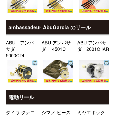
（2026/04/30迄）
turi20260401
シマノ 電動リール 25 フォースマ
33,000円
スター 300DH 未使用
2026/04/04
釣具買取クーポン
g-
ambassadeur AbuGarcia のリール
（2026/04/30迄）
turi20260402
シマノ 電動リール 23 フォースマ
33,000円
スター 601DH 未使用
2026/04/04
ABU アンバ
ABU アンバサ
ABU アンバサ
釣具買取クーポン
g-
サダー
ダー 4501C
ダー2601C IAR
（2026/04/30迄）
turi20260403
5000CDL
シマノ 電動リール 23 フォースマ
33,000円
スター 601 未使用
2026/04/04
釣具買取クーポン
g-
（2026/04/30迄）
turi20260404
シマノ 電動リール 21 フォースマ
28,000円
スター 1000 未使用
2026/04/04
電動リール
釣具買取クーポン
g-
（2026/04/30迄）
turi20260405
ダイワ タナコ
シマノ ビース
ミヤエポック
ダイワ ロッド モアザン
27,500円