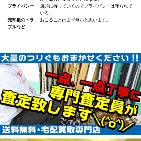
使用
2026/01/24
プライバシー
店頭に持っていくのでプライバシーは守られて
釣具買取クーポン
いる。
plamo20260124-
売却後のトラ
おこることはまず無いと思います。
（2026/02/28迄）
05
ブルなど
ABU カーディナル33 CDL 未使用
57,000円
釣具買取クーポン
2026/01/17
turi20260117-
（2026/01/31迄）
01
ABU カーディナル3X express 未
45,000円
使用
2026/01/17
釣具買取クーポン
turi20260117-
（2026/01/31迄）
02
ABU カーディナル3BD CDL 未使
42,500円
用
2026/01/17
釣具買取クーポン
turi20260117-
（2026/01/31迄）
03
ABU カーディナル3 BRX 未使用
33,000円
釣具買取クーポン
2026/01/17
turi20260117-
（2026/01/31迄）
04