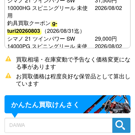
シマノ 21 ツインパワー SW
31,500円
10000HG スピニングリール 未使
2026/08/02
用
釣具買取クーポン
g-
（2026/08/31迄）
turi20260803
シマノ 21 ツインパワー SW
29,000円
14000PG スピニングリール 未使
2026/08/02
用
買取相場・在庫変動で予告なく価格変更にな
釣具買取クーポン
g-
る事があります
（2026/08/31迄）
turi20260804
お買取価格は程度良好な保管品として算出し
シマノ 15 ツインパワー SW
21,000円
ています
8000HG スピニングリール 未使用
2026/08/02
釣具買取クーポン
g-
（2026/08/31迄）
turi20260805
かんたん買取けんさく
ダイワ 荒法師 21尺 へら竿 未使用
57,500円
釣具買取クーポン
2026/08/02
g-
（2026/08/31迄）
turi20260806
ダイワ 荒法師 武天K 18尺 へら竿
48,000円