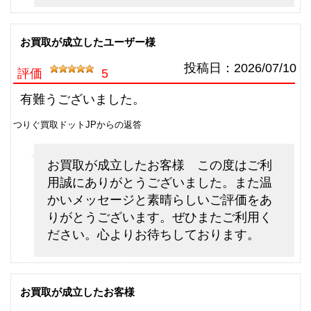
（2026/06/30迄）
turi20260609
シマノ 電動リール 21 ビーストマ
60,000円
お買取が成立したユーザー様
スター 3000EJ 未使用
2026/06/06
釣具買取クーポン
g-
投稿日：
2026/07/10
評価
5
（2026/06/30迄）
turi20260610
シマノ フライロッド アスキス
45,500円
有難うございました。
J1508 未使用
2026/05/02
つりぐ買取ドットJPからの返答
釣具買取クーポン
g-
（2026/05/31迄）
turi20260501
お買取が成立したお客様 この度はご利
シマノ フライロッド アスキス
36,000円
用誠にありがとうございました。また温
J1408 未使用
2026/05/02
かいメッセージと素晴らしいご評価をあ
釣具買取クーポン
g-
りがとうございます。ぜひまたご利用く
（2026/05/31迄）
turi20260502
ださい。心よりお待ちしております。
シマノ フライロッド フリースト
15,000円
ーン LD-S 9025 未使用
2026/05/02
釣具買取クーポン
g-
（2026/05/31迄）
turi20260503
お買取が成立したお客様