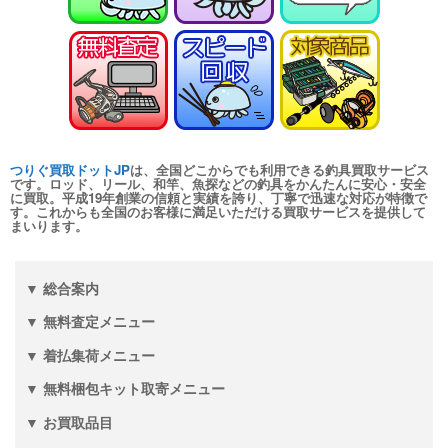
turi20260110-
（2026/01/31迄）
04
シマノ ヘラ竿 飛天弓 皆空 12尺
24,000円
未使用
2026/01/10
釣具買取クーポン
turi20260110-
（2026/01/31迄）
05
和竿 至峰 13.1尺 未使用
66,000円
つりぐ買取ドットJP
は、全国どこからでも利用できる釣具買取サービス
釣具買取クーポン
2026/01/04
turi20260104-
です。ロッド、リール、和竿、魚探などの釣具をかんたんに安心・安全
に買取。平成19年創業の信頼と実績を誇り、丁寧で迅速な対応が特徴で
（2026/01/31迄）
01
す。これからも全国のお客様に満足いただける買取サービスを提供して
まいります。
和竿 至峰 9.5尺 未使用
60,000円
釣具買取クーポン
2026/01/04
turi20260104-
（2026/01/31迄）
02
▼ 総合案内
和竿 紀州竹竿 山彦 むらさめ 信
28,500円
▼ 無料査定メニュー
8.1尺 未使用
2026/01/04
釣具買取クーポン
▼ 着払集荷メニュー
turi20260104-
（2026/01/31迄）
03
▼ 無料梱包キット取寄メニュー
和竿 源竿師 柳雪 9.2尺 未使用
18,000円
▼ お買取品目
釣具買取クーポン
2026/01/04
turi20260104-