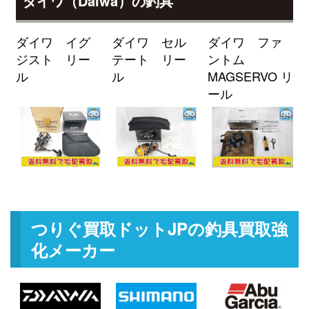
ダイワ（Daiwa）の釣具
釣具買取クーポン
g-
（2026/04/30迄）
turi20260405
ミヤマエ 電動リール コマンド X-
60,000円
ダイワ イグ
ダイワ セル
ダイワ ファ
9SP 12V 未使用
2026/03/07
ジスト リー
テート リー
ントム
釣具買取クーポン
turi20260307-
ル
ル
MAGSERVO リ
（2026/03/31迄）
01
ール
ミヤマエ 電動リール ハイパワー
24,000円
コマンド X6HP 12V 未使用
2026/03/07
釣具買取クーポン
turi20260307-
（2026/03/31迄）
02
ミヤマエ 電動リール ミヤエポッ
21,500円
ク コマンド X8 CX-8S 12V 未使用
2026/03/07
釣具買取クーポン
turi20260307-
つりぐ買取ドットJPの釣具買取強
（2026/03/31迄）
03
化メーカー
ミヤマエ 電動リール コマンド X6
21,000円
12V 未使用
2026/03/07
釣具買取クーポン
turi20260307-
（2026/03/31迄）
04