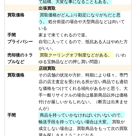
て結構、大変な事になることもある。
（2026/02/28迄）
01
出張買取
ホンデックス HE-71GPⅡ 魚探 未
37,500円
買取価格
買取価格がどんぶり勘定になりがちだと思
使用
2026/01/24
う。
処分前提の場合や大型商品などは向いて
釣具買取クーポン
いる
手間
家まで来てくれるので楽。
plamo20260124-
プライバシー
自宅に入ってくるので、抵抗ある人はやめた方
（2026/02/28迄）
02
がいい。
ホンデックス HE-81GPⅢ 魚探 未
36,000円
売却後のトラ
買取クーリングオフ制度などがある。
（いわ
使用
2026/01/24
ブルなど
ゆる宝飾品などの押し買い問題）
釣具買取クーポン
店頭買取
plamo20260124-
買取価格
その店舗の状況や方針、時期により様々。専門
店の店主査定を受けれる所が古い商品でも適切
（2026/02/28迄）
03
な価格をつけてくれる傾向があるかと思う。大
ホンデックス PS-610C-WP ワカ
28,500円
手一般リサイクルの場合は最新商品以外は価格
サギパック 魚探 未使用
2026/01/24
付けが厳しいかもしれない。（断言は出来ませ
釣具買取クーポン
んが）
plamo20260124-
手間
商品を持っていかなければいけいないので、
（2026/02/28迄）
04
輸送手段を持っていない場合は大変。
買取が
ホンデックス PS-501CN 魚探 未
15,000円
成立しない場合は、買取商品をもって次の買取
屋を探しさまようことになる。