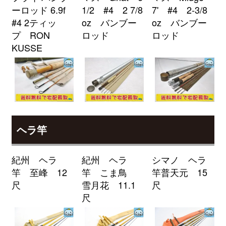
ーロッド 6.9f
1/2 #4 2 7/8
7' #4 2-3/8
釣具買取クーポン
2026/04/04
turi20260404-
#4 2ティッ
oz バンブー
oz バンブー
（2026/04/30迄）
02
プ RON
ロッド
ロッド
ローランス Elite-7Ti GPS魚探 未
24,000円
KUSSE
使用
2026/04/04
釣具買取クーポン
turi20260404-
（2026/04/30迄）
03
ローランス HDS7 GEN2 TOUCH
24,000円
魚探 未使用
2026/04/04
釣具買取クーポン
turi20260404-
（2026/04/30迄）
04
ヘラ竿
ローランス Elite-4X HDI 魚探 未
9,000円
使用
2026/04/04
紀州 ヘラ
紀州 ヘラ
シマノ ヘラ
釣具買取クーポン
turi20260404-
竿 至峰 12
竿 こま鳥
竿普天元 15
（2026/04/30迄）
05
尺
雪月花 11.1
尺
シマノ 電動リール 24 フォースマ
34,500円
尺
スター 2000 未使用
2026/04/04
釣具買取クーポン
g-