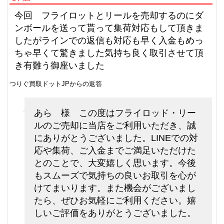
ダイワ 銀影 エア T90 N 未使用
33,000円
釣具買取クーポン
2026/06/06
g-
今回 フライロットとリールを売却するのにダ
（2026/06/30迄）
turi20260605
ンボールを送って貰って集荷対応もして頂きま
シマノ 電動リール 22 ビーストマ
75,000円
したがラインでの返信も対応も早く入金もめっ
スター MD 6000 未使用
2026/06/06
ちゃ早くて驚きました気持ち良く取引させて頂
釣具買取クーポン
g-
き有難う御座いました
（2026/06/30迄）
turi20260606
つりぐ買取ドットJPからの返答
シマノ 電動リール 24 ビーストマ
72,000円
スター MD 12000 未使用
2026/06/06
あら 様 この度はフライロッド・リー
釣具買取クーポン
g-
ルのご売却に当店をご利用いただき、誠
（2026/06/30迄）
turi20260607
にありがとうございました。LINEでの対
シマノ 電動リール 26 ビーストマ
63,000円
応や集荷、ご入金までご満足いただけた
スター 1000 未使用
2026/06/06
とのことで、大変嬉しく思います。今後
釣具買取クーポン
g-
もスムーズで気持ちの良いお取引を心が
（2026/06/30迄）
turi20260608
けてまいります。また機会がございまし
シマノ 電動リール 20 ビーストマ
61,500円
たら、ぜひお気軽にご利用ください。嬉
スター MD 3000 未使用
2026/06/06
しいご評価をありがとうございました。
釣具買取クーポン
g-