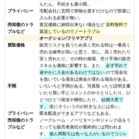
（2026/02/28迄）
02
んたん、手続きも最小限。
Orvis オービス フライリール
17,500円
プライバシー
宅配会社に玄関で荷物を渡すだけなので部屋に
CFO IV 未使用
2026/02/14
入られる必要が無い。
売却後のトラ
査定価格に納得出来ない場合など
送料無料で
釣具買取クーポン
turi20260214-
ブルなど
返送しているのでノートラブル
（2026/02/28迄）
03
オークション/フリマアプリ
Orvis オービス フライリール
10,000円
買取価格
販売リスクを負うため高く売れる時は一番高く
MACH V 未使用
2026/02/14
売れる確率が高いと思う。但し、高く売れたり
釣具買取クーポン
turi20260214-
安く売れたり、その時の相場、売り手側の販売
（2026/02/28迄）
04
スキルも価格に影響する。また、
必ず売れて
速やかに入金があるわけではない
ので現金化
Orvis オービス フライリール
5,500円
を急いでいる場合は換金が遅れる場合がある。
BATTENKILL DISC 7/8 ディスク
2026/02/14
手間
いろいろと手間がある。写真取ったり説明文書
未使用
いたり買い手とコメントのやりとりしたり、ひ
釣具買取クーポン
turi20260214-
とつひとつ発送や梱包したり。
結構大変で
（2026/02/28迄）
05
す。
逆にそういうのが好きな人には良い。
ホンデックス PS-800GP 魚探 未
49,000円
プライバシー
匿名配送ができるアプリなどもある。
売却後のトラ
ノークレーム・ノーリターンやジャンク品をう
使用
2026/01/24
ブルなど
たっても販売者責任が最終的には問われま
釣具買取クーポン
す。
個人間取引は色々な人がいるのでコジレ
plamo20260124-