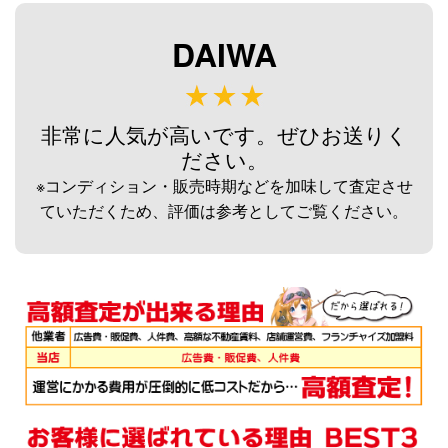
未使用
2026/08/02
釣具買取クーポン
g-
DAIWA
（2026/08/31迄）
turi20260807
ダイワ 荒法師 武天J 13尺 へら竿
33,000円
未使用
2026/08/02
非常に人気が高いです。ぜひお送りく
釣具買取クーポン
g-
ださい。
（2026/08/31迄）
turi20260808
※コンディション・販売時期などを加味して査定させ
ダイワ 荒法師 武天J 11尺 へら竿
33,000円
ていただくため、評価は参考としてご覧ください。
未使用
2026/08/02
釣具買取クーポン
g-
（2026/08/31迄）
turi20260809
ダイワ 荒法師 武天Ｋ16尺 へら竿
28,500円
未使用
2026/08/02
釣具買取クーポン
g-
（2026/08/31迄）
turi20260810
シマノ へら竿 飛天弓 閃光レイン
62,000円
ボー 27尺 未使用
2026/07/05
釣具買取クーポン
g-