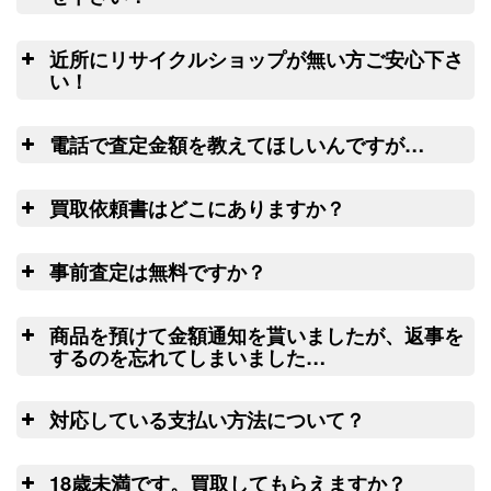
（2026/03/31迄）
turi20260303
集荷申込み
良
ダイワ ヘラ竿 七代目 枯法師N 8
22,500円
釣竿を入れる無料梱包キッ
近所にリサイクルショップが無い方ご安心下さ
尺 未使用
2026/03/07
トのお取寄サービス
い！
釣具買取クーポン
g-
ウェブ無料査定サービス
全
（2026/03/31迄）
turi20260304
電話で査定金額を教えてほしいんですが…
ダイワ ヘラ竿 枯法師 14尺 未使用
13,000円
リール
釣具買取クーポン
2026/03/07
g-
電
や釣り竿を梱包するダンボール、ケース
買取依頼書はどこにありますか？
（2026/03/31迄）
turi20260305
ご心配な送る送
の無料配送サービス
ウェ
和竿 先代孤舟 ぬ希 硬式純正鶺鴒
42,000円
料、返す送料は勿論無料！買取価格も納
こ
ブ
LINE
ちら(PDF)
14尺 未使用
2026/02/21
事前査定は無料ですか？
得価格でご満足いただけます。お買取り
釣具買取クーポン
turi20260221-
出来ない状態の釣り道具が入っていても
は
（2026/03/31迄）
01
処分料はかかりません。
商品を預けて金額通知を貰いましたが、返事を
ウェブフォーム
和竿 蟹歩 別選硬式 寒蕾 銀朱総塗
42,000円
するのを忘れてしまいました…
9.2尺 未使用
2026/02/21
査
釣具買取クーポン
turi20260221-
対応している支払い方法について？
（2026/03/31迄）
02
14
ゆ
和竿 一文字 籐にぎり 紀州 13.3尺
27,000円
日以上連絡がつかない場合には、弊社に
18歳未満です。買取してもらえますか？
未使用
2026/02/21