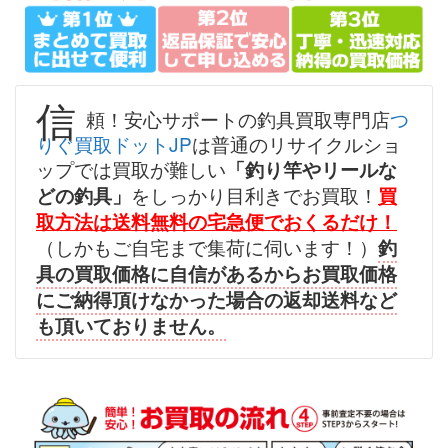
（2026/07/31迄）
turi20260701
シマノ へら竿 飛天弓 閃光レイン
57,000円
ボー 24尺 未使用
2026/07/05
釣具買取クーポン
g-
信
頼！安心サポートの釣具買取専門店
つ
（2026/07/31迄）
turi20260702
りぐ買取ドットJP
は普通のリサイクルショ
シマノ へら竿 飛天弓 柳 18尺 未
45,000円
ップでは買取が難しい
「釣り竿やリールな
使用
2026/07/05
をしっかり目利きでお買取！
どの釣具」
買
釣具買取クーポン
g-
取方法は送料無料の宅急便でおくるだけ！
（2026/07/31迄）
turi20260703
（しかもご自宅まで集荷に伺います！）
釣
シマノ へら竿 飛天弓 閃光L 24尺
39,000円
具の買取価格に自信があるからお買取価格
未使用
2026/07/05
にご納得頂けなかった場合の返却送料など
釣具買取クーポン
g-
も頂いておりません。
（2026/07/31迄）
turi20260704
シマノ へら竿 飛天弓 皆空 15尺
34,000円
未使用
2026/07/05
釣具買取クーポン
g-
（2026/07/31迄）
turi20260705