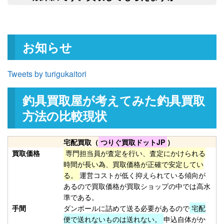
て任意に物品を処分させていただきま
釣具買取クーポン
turi20260221-
申
す。
（2026/03/31迄）
03
和竿 源竿師 名匠 十三 13尺 未使
27,000円
お知らせ
用
2026/02/21
釣具買取クーポン
turi20260221-
Tweets by turigukaitori
（2026/03/31迄）
04
和竿 竿かづ へチ チヌ 7尺7寸 未
10,500円
釣具買取屋が考えてみた釣具買取
使用
2026/02/21
釣具買取クーポン
turi20260221-
方法の比較現状
（2026/03/31迄）
05
Orvis オービス フライリール
27,000円
宅配買取（
つりぐ買取ドットJP
）
CFO123 未使用
2026/02/14
買取価格
専門担当員が査定を行い、査定にかけられる
釣具買取クーポン
turi20260214-
時間が長い為、買取価格が正確で安定してい
る。
運営コストが低く抑えられている傾向が
（2026/02/28迄）
01
あるので買取価格が買取ショップの中では高水
Orvis オービス フライリール
24,000円
準である。
CFO III 未使用
2026/02/14
手間
ダンボールに詰めて送る必要があるので
宅配
釣具買取クーポン
turi20260214-
便で送れないものは送れない。
申込自体がか