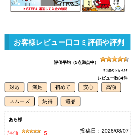
釣具買取クーポン
g-
（2026/07/31迄）
turi20260710
ダイワ 銀影競技スペシャル TYPE
103,000円
S 90Q 未使用
2026/06/06
釣具買取クーポン
g-
お客様レビュー口コミ評価や評判
（2026/06/30迄）
turi20260601
ダイワ 銀影競技 スペシャル Ｔ90
90,000円
Ｅ 未使用
2026/06/06
評価平均（5点満点中）
釣具買取クーポン
g-
5つ星のうち 4.97
（2026/06/30迄）
turi20260602
レビュー数
64件
ダイワ 銀影競技T85K 未使用
84,000円
対応
満足
初めて
安心
高額
釣具買取クーポン
2026/06/06
g-
（2026/06/30迄）
turi20260603
スムーズ
納得
遺品
ダイワ 銀影競技メガトルク 急瀬
78,000円
抜 H90V 未使用
2026/06/06
釣具買取クーポン
あら様
g-
（2026/06/30迄）
turi20260604
投稿日：
2026/08/07
評価
5