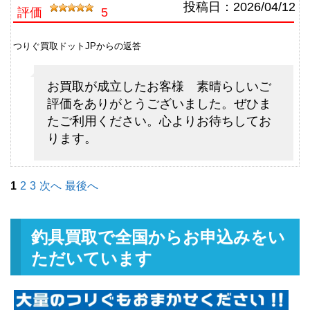
シマノ フライロッド リーストー
13,500円
投稿日：
2026/04/12
評価
5
ン LD-S 9028 ＃8 9’2” 未使用
2026/05/02
釣具買取クーポン
g-
つりぐ買取ドットJPからの返答
（2026/05/31迄）
turi20260504
シマノ フライロッド ライムスト
7,500円
お買取が成立したお客様 素晴らしいご
ーン 7063 ＃3 7’6” 未使用
2026/05/02
評価をありがとうございました。ぜひま
釣具買取クーポン
g-
たご利用ください。心よりお待ちしてお
（2026/05/31迄）
turi20260505
ります。
ダイワ ベイトリール TDジリオン
48,000円
リミテッド 7.9L Jドリーム 左 未
2026/05/02
使用
1
2
3
次へ
最後へ
釣具買取クーポン
g-
（2026/05/31迄）
turi20260506
ダイワ ベイトリール ジリオン
33,000円
釣具買取で全国からお申込みをい
TW HD 1520SHL 左 未使用
2026/05/02
ただいています
釣具買取クーポン
g-
（2026/05/31迄）
turi20260507
ダイワ ベイトリール ジリオン
25,500円