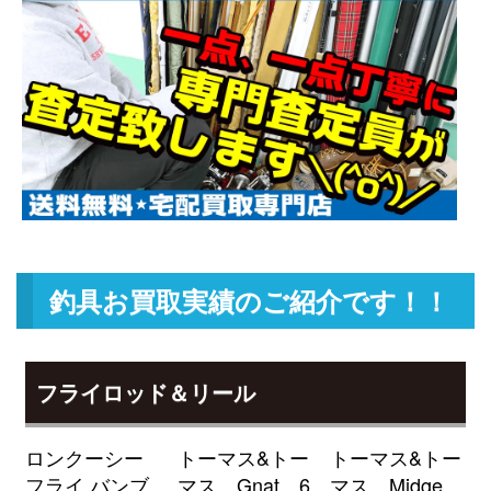
TW HD 1520XHL 未使用
2026/05/02
釣具買取クーポン
g-
（2026/05/31迄）
turi20260508
ダイワ ベイトリール ジリオン リ
22,500円
ミテッド 6.3L Jドリーム 左 未使
2026/05/02
用
釣具買取クーポン
g-
（2026/05/31迄）
turi20260509
ダイワ ベイトリール 22 ジリオン
18,000円
TW HD 1000H 右 未使用
2026/05/02
釣具買取クーポン
g-
釣具お買取実績のご紹介です！！
（2026/05/31迄）
turi20260510
ローランス HOOK REVEAL-9TS
51,000円
フックリビール-9 日本語モデル
2026/04/04
フライロッド＆リール
魚探 未使用
釣具買取クーポン
turi20260404-
ロンクーシー
トーマス&トー
トーマス&トー
（2026/04/30迄）
01
フライ バンブ
マス Gnat 6
マス Midge
ローランス Elite-9Ti 魚探 未使用
39,000円