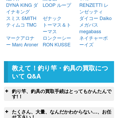
シマノ ベイトリール 22 エクスセ
24,000円
DYNA KING ダ
LOOP ループ
RENZETTI レ
ンス DC XG 右 未使用
2026/03/07
イナキング
ンゼッティ
釣具買取クーポン
g-
スミス SMITH
ゼナック
ダイコー Daiko
（2026/03/31迄）
turi20260304
ティムコ TMC
トーマス＆ト
メガバス
シマノ ベイトリール 25 アルデバ
23,500円
ーマス
megabass
ラン DC 31XG 左 未使用
2026/03/07
マークアロナ
ロンクーシー
ネイチャーボ
釣具買取クーポン
g-
ー Marc Aroner
RON KUSSE
ーイズ
（2026/03/31迄）
turi20260305
ダイワ ヘラ竿 枯法師 19尺 未使用
54,000円
釣具買取クーポン
2026/03/07
g-
教えて！釣り竿・釣具の買取につ
（2026/03/31迄）
turi20260301
ダイワ ヘラ竿 枯法師N 13尺 未使
34,500円
いて Q&A
用
2026/03/07
釣具買取クーポン
g-
釣り竿、釣具の買取手続はとってもかんたんで
（2026/03/31迄）
turi20260302
す!！
ダイワ ヘラ竿 枯法師N 11尺 未使
32,500円
釣
用
2026/03/07
たくさん、大量、なんだかわからない…、お任
釣具買取クーポン
g-
こちらのフォームよりクロネコヤマトの
せ下さい！