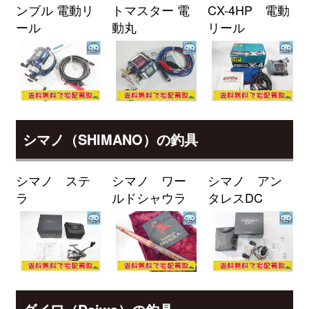
ンブル 電動リ
トマスター 電
CX-4HP 電動
89M/MH・J 未使用
2026/04/04
ール
動丸
リール
釣具買取クーポン
g-
（2026/04/30迄）
turi20260401
ダイワ ロッド 22 モアザン ブラン
25,000円
ジーノ EX AGS 93L/M-S 未使用
2026/04/04
釣具買取クーポン
g-
（2026/04/30迄）
turi20260402
ダイワ ロッド モアザン ブランジ
24,000円
シマノ（SHIMANO）の釣具
ーノ EX AGS 97ML/M 未使用
2026/04/04
釣具買取クーポン
g-
シマノ ステ
シマノ ワー
シマノ アン
（2026/04/30迄）
turi20260403
ラ
ルドシャウラ
タレスDC
ダイワ ロッド モアザン ワイズメ
24,000円
ン AGS 130M-4 未使用
2026/04/04
釣具買取クーポン
g-
（2026/04/30迄）
turi20260404
ダイワ ロッド 25 モアザン 106M
24,000円
J 未使用
2026/04/04