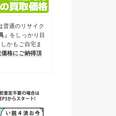
500円
/07/05
は普通のリサイク
000円
具」
をしっかり目
/07/05
（しかもご自宅ま
500円
取価格にご納得頂
/07/05
,000円
/06/06
000円
/06/06
000円
/06/06