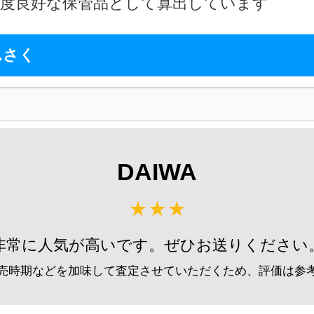
2026
程度良好な保管品として算出しています
g-turi20260805
（2026/08/31迄）
尺 へら竿 未使用
57,
んさく
g-turi20260806
（2026/08/31迄）
2026
K 18尺 へら竿 未使用
48,
g-turi20260807
（2026/08/31迄）
2026
J 13尺 へら竿 未使用
33,
DAIWA
g-turi20260808
（2026/08/31迄）
2026
 11尺 へら竿 未使用
33,
g-turi20260809
（2026/08/31迄）
2026
非常に人気が高いです。ぜひお送りください
Ｋ16尺 へら竿 未使用
28,
g-turi20260810
（2026/08/31迄）
2026
売時期などを加味して査定させていただくため、評価は参
弓 閃光レインボー 27尺 未使用
62,