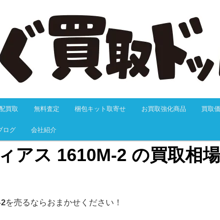
抜群のつりぐ買取ドットJPにおまかせください！24H以内に必ず返信の
料サービス、送料無料、大歓迎でお買取します。迅速なお振込で万が一
も充実しています。だから安心、カンタンでスムーズです。
つりぐ買取ドットJP
配買取
無料査定
梱包キット取寄せ
お買取強化商品
買取
動
ブログ
会社紹介
ィアス 1610M-2 の買取
2
を売るならおまかせください！