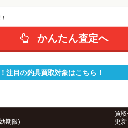
要！
かんたん査定へ
！注目の釣具買取対象はこちら！
買取
効期限)
更新