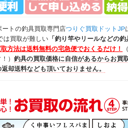
ト LT4000-XH ベイトリール 未使用
38,
g-turi20260708
（2026/07/31迄）
2026
ポートの釣具買取専門店
つりぐ買取ドットJP
ト LT 2000S-P ベイトリール 未使用
36,
では買取が難しい
「釣り竿やリールなどの釣
g-turi20260709
（2026/07/31迄）
2026
買取方法は送料無料の宅急便でおくるだけ！
ト 2506PE-DH ベイトリール 未使用
29,
す！）
釣具の買取価格に自信があるからお買
g-turi20260710
（2026/07/31迄）
2026
の返却送料なども頂いておりません。
ャル TYPE S 90Q 未使用
103
g-turi20260601
（2026/06/30迄）
2026
ペシャル Ｔ90Ｅ 未使用
90,
g-turi20260602
（2026/06/30迄）
2026
5K 未使用
84,
g-turi20260603
（2026/06/30迄）
2026