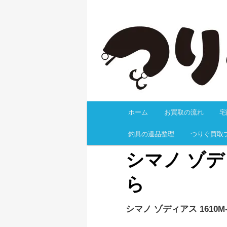
釣具を高く売るなら、目利きも
無料事前査定、梱包キットの無
の返却料も無料！有人サポート
釣具買取なら
ホーム
お買取の流れ
宅
メインコンテンツへ移
釣具の遺品整理
つりぐ買取
シマノ ゾデ
ら
シマノ ゾディアス 1610M-