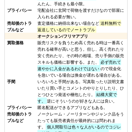
（2026/02/28迄）
02
んたん、手続きも最小限。
Orvis オービス フライリール
17,500円
プライバシー
宅配会社に玄関で荷物を渡すだけなので部屋に
CFO IV 未使用
2026/02/14
入られる必要が無い。
売却後のトラ
査定価格に納得出来ない場合など
送料無料で
釣具買取クーポン
turi20260214-
ブルなど
返送しているのでノートラブル
（2026/02/28迄）
03
オークション/フリマアプリ
Orvis オービス フライリール
10,000円
買取価格
販売リスクを負うため高く売れる時は一番高く
MACH V 未使用
2026/02/14
売れる確率が高いと思う。但し、高く売れたり
釣具買取クーポン
turi20260214-
安く売れたり、その時の相場、売り手側の販売
（2026/02/28迄）
04
スキルも価格に影響する。また、
必ず売れて
速やかに入金があるわけではない
ので現金化
Orvis オービス フライリール
5,500円
を急いでいる場合は換金が遅れる場合がある。
BATTENKILL DISC 7/8 ディスク
2026/02/14
手間
いろいろと手間がある。写真取ったり説明文書
未使用
いたり買い手とコメントのやりとりしたり、ひ
釣具買取クーポン
turi20260214-
とつひとつ発送や梱包したり。
結構大変で
（2026/02/28迄）
05
す。
逆にそういうのが好きな人には良い。
ホンデックス PS-800GP 魚探 未
49,000円
プライバシー
匿名配送ができるアプリなどもある。
売却後のトラ
ノークレーム・ノーリターンやジャンク品をう
使用
2026/01/24
ブルなど
たっても販売者責任が最終的には問われま
釣具買取クーポン
す。
個人間取引は色々な人がいるのでコジレ
plamo20260124-