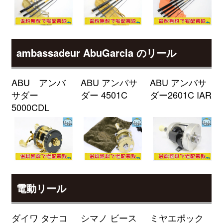
（2026/04/30迄）
turi20260401
シマノ 電動リール 25 フォースマ
33,000円
スター 300DH 未使用
2026/04/04
釣具買取クーポン
g-
ambassadeur AbuGarcia のリール
（2026/04/30迄）
turi20260402
シマノ 電動リール 23 フォースマ
33,000円
スター 601DH 未使用
2026/04/04
ABU アンバ
ABU アンバサ
ABU アンバサ
釣具買取クーポン
g-
サダー
ダー 4501C
ダー2601C IAR
（2026/04/30迄）
turi20260403
5000CDL
シマノ 電動リール 23 フォースマ
33,000円
スター 601 未使用
2026/04/04
釣具買取クーポン
g-
（2026/04/30迄）
turi20260404
シマノ 電動リール 21 フォースマ
28,000円
スター 1000 未使用
2026/04/04
電動リール
釣具買取クーポン
g-
（2026/04/30迄）
turi20260405
ダイワ タナコ
シマノ ビース
ミヤエポック
ダイワ ロッド モアザン
27,500円