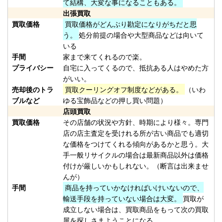
て結構、大変な事になることもある。
（2026/02/28迄）
01
出張買取
ホンデックス HE-71GPⅡ 魚探 未
37,500円
買取価格
買取価格がどんぶり勘定になりがちだと思
使用
2026/01/24
う。
処分前提の場合や大型商品などは向いて
釣具買取クーポン
いる
手間
家まで来てくれるので楽。
plamo20260124-
プライバシー
自宅に入ってくるので、抵抗ある人はやめた方
（2026/02/28迄）
02
がいい。
ホンデックス HE-81GPⅢ 魚探 未
36,000円
売却後のトラ
買取クーリングオフ制度などがある。
（いわ
使用
2026/01/24
ブルなど
ゆる宝飾品などの押し買い問題）
釣具買取クーポン
店頭買取
plamo20260124-
買取価格
その店舗の状況や方針、時期により様々。専門
店の店主査定を受けれる所が古い商品でも適切
（2026/02/28迄）
03
な価格をつけてくれる傾向があるかと思う。大
ホンデックス PS-610C-WP ワカ
28,500円
手一般リサイクルの場合は最新商品以外は価格
サギパック 魚探 未使用
2026/01/24
付けが厳しいかもしれない。（断言は出来ませ
釣具買取クーポン
んが）
plamo20260124-
手間
商品を持っていかなければいけいないので、
（2026/02/28迄）
04
輸送手段を持っていない場合は大変。
買取が
ホンデックス PS-501CN 魚探 未
15,000円
成立しない場合は、買取商品をもって次の買取
屋を探しさまようことになる。