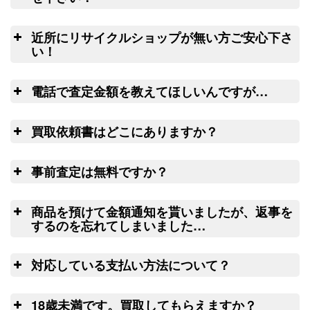
（2026/03/31迄）
turi20260303
集荷申込み
良
ダイワ ヘラ竿 七代目 枯法師N 8
22,500円
釣竿を入れる無料梱包キッ
近所にリサイクルショップが無い方ご安心下さ
尺 未使用
2026/03/07
トのお取寄サービス
い！
釣具買取クーポン
g-
ウェブ無料査定サービス
全
（2026/03/31迄）
turi20260304
電話で査定金額を教えてほしいんですが…
ダイワ ヘラ竿 枯法師 14尺 未使用
13,000円
リール
釣具買取クーポン
2026/03/07
g-
電
や釣り竿を梱包するダンボール、ケース
買取依頼書はどこにありますか？
（2026/03/31迄）
turi20260305
ご心配な送る送
の無料配送サービス
ウェ
和竿 先代孤舟 ぬ希 硬式純正鶺鴒
42,000円
料、返す送料は勿論無料！買取価格も納
こ
ブ
LINE
ちら(PDF)
14尺 未使用
2026/02/21
事前査定は無料ですか？
得価格でご満足いただけます。お買取り
釣具買取クーポン
turi20260221-
出来ない状態の釣り道具が入っていても
は
（2026/03/31迄）
01
処分料はかかりません。
商品を預けて金額通知を貰いましたが、返事を
ウェブフォーム
和竿 蟹歩 別選硬式 寒蕾 銀朱総塗
42,000円
するのを忘れてしまいました…
9.2尺 未使用
2026/02/21
査
釣具買取クーポン
turi20260221-
対応している支払い方法について？
（2026/03/31迄）
02
14
ゆ
和竿 一文字 籐にぎり 紀州 13.3尺
27,000円
日以上連絡がつかない場合には、弊社に
18歳未満です。買取してもらえますか？
未使用
2026/02/21