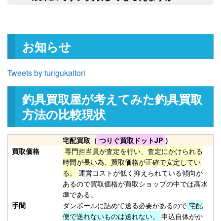
て任意に物品を処分させていただきま
釣具買取クーポン
turi20260221-
申
す。
（2026/03/31迄）
03
和竿 源竿師 名匠 十三 13尺 未使
27,000円
お知らせ
用
2026/02/21
釣具買取クーポン
turi20260221-
Tweets by turigukaitori
（2026/03/31迄）
04
和竿 竿かづ へチ チヌ 7尺7寸 未
10,500円
釣具買取屋が考えてみた釣具買取
使用
2026/02/21
釣具買取クーポン
turi20260221-
方法の比較現状
（2026/03/31迄）
05
Orvis オービス フライリール
27,000円
宅配買取（
つりぐ買取ドットJP
）
CFO123 未使用
2026/02/14
買取価格
専門担当員が査定を行い、査定にかけられる
釣具買取クーポン
turi20260214-
時間が長い為、買取価格が正確で安定してい
る。
運営コストが低く抑えられている傾向が
（2026/02/28迄）
01
あるので買取価格が買取ショップの中では高水
Orvis オービス フライリール
24,000円
準である。
CFO III 未使用
2026/02/14
手間
ダンボールに詰めて送る必要があるので
宅配
釣具買取クーポン
turi20260214-
便で送れないものは送れない。
申込自体がか