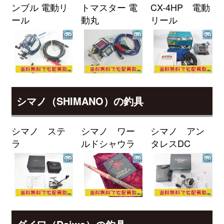
ンブル 電動リ
トマスター 電
CX-4HP 電動
89M/MH・J 未使用
2026/04/04
ール
動丸
リール
釣具買取クーポン
g-
（2026/04/30迄）
turi20260401
ダイワ ロッド 22 モアザン ブラン
25,000円
ジーノ EX AGS 93L/M-S 未使用
2026/04/04
釣具買取クーポン
g-
（2026/04/30迄）
turi20260402
ダイワ ロッド モアザン ブランジ
24,000円
シマノ（SHIMANO）の釣具
ーノ EX AGS 97ML/M 未使用
2026/04/04
釣具買取クーポン
g-
シマノ ステ
シマノ ワー
シマノ アン
（2026/04/30迄）
turi20260403
ラ
ルドシャウラ
タレスDC
ダイワ ロッド モアザン ワイズメ
24,000円
ン AGS 130M-4 未使用
2026/04/04
釣具買取クーポン
g-
（2026/04/30迄）
turi20260404
ダイワ ロッド 25 モアザン 106M
24,000円
J 未使用
2026/04/04