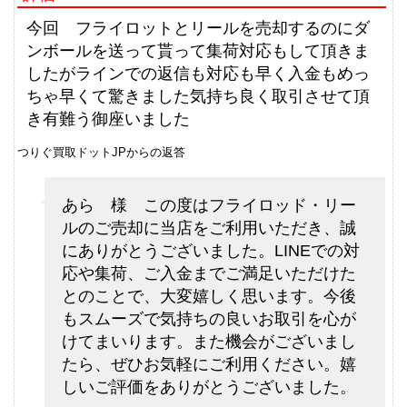
ダイワ 銀影 エア T90 N 未使用
33,000円
釣具買取クーポン
2026/06/06
g-
今回 フライロットとリールを売却するのにダ
（2026/06/30迄）
turi20260605
ンボールを送って貰って集荷対応もして頂きま
シマノ 電動リール 22 ビーストマ
75,000円
したがラインでの返信も対応も早く入金もめっ
スター MD 6000 未使用
2026/06/06
ちゃ早くて驚きました気持ち良く取引させて頂
釣具買取クーポン
g-
き有難う御座いました
（2026/06/30迄）
turi20260606
つりぐ買取ドットJPからの返答
シマノ 電動リール 24 ビーストマ
72,000円
スター MD 12000 未使用
2026/06/06
あら 様 この度はフライロッド・リー
釣具買取クーポン
g-
ルのご売却に当店をご利用いただき、誠
（2026/06/30迄）
turi20260607
にありがとうございました。LINEでの対
シマノ 電動リール 26 ビーストマ
63,000円
応や集荷、ご入金までご満足いただけた
スター 1000 未使用
2026/06/06
とのことで、大変嬉しく思います。今後
釣具買取クーポン
g-
もスムーズで気持ちの良いお取引を心が
（2026/06/30迄）
turi20260608
けてまいります。また機会がございまし
シマノ 電動リール 20 ビーストマ
61,500円
たら、ぜひお気軽にご利用ください。嬉
スター MD 3000 未使用
2026/06/06
しいご評価をありがとうございました。
釣具買取クーポン
g-