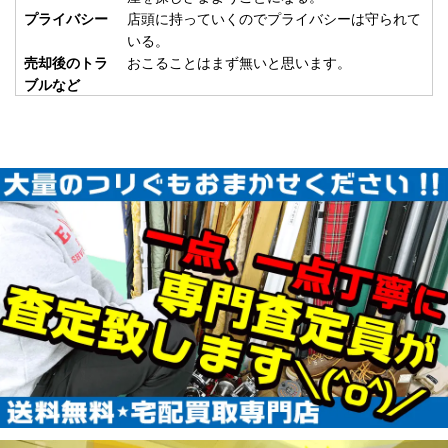
使用
2026/01/24
プライバシー
店頭に持っていくのでプライバシーは守られて
釣具買取クーポン
いる。
plamo20260124-
売却後のトラ
おこることはまず無いと思います。
（2026/02/28迄）
05
ブルなど
ABU カーディナル33 CDL 未使用
57,000円
釣具買取クーポン
2026/01/17
turi20260117-
（2026/01/31迄）
01
ABU カーディナル3X express 未
45,000円
使用
2026/01/17
釣具買取クーポン
turi20260117-
（2026/01/31迄）
02
ABU カーディナル3BD CDL 未使
42,500円
用
2026/01/17
釣具買取クーポン
turi20260117-
（2026/01/31迄）
03
ABU カーディナル3 BRX 未使用
33,000円
釣具買取クーポン
2026/01/17
turi20260117-
（2026/01/31迄）
04