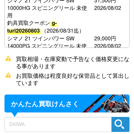
シマノ 21 ツインパワー SW
31,500円
10000HG スピニングリール 未使
2026/08/02
用
釣具買取クーポン
g-
（2026/08/31迄）
turi20260803
シマノ 21 ツインパワー SW
29,000円
14000PG スピニングリール 未使
2026/08/02
用
買取相場・在庫変動で予告なく価格変更にな
釣具買取クーポン
g-
る事があります
（2026/08/31迄）
turi20260804
お買取価格は程度良好な保管品として算出し
シマノ 15 ツインパワー SW
21,000円
ています
8000HG スピニングリール 未使用
2026/08/02
釣具買取クーポン
g-
（2026/08/31迄）
turi20260805
かんたん買取けんさく
ダイワ 荒法師 21尺 へら竿 未使用
57,500円
釣具買取クーポン
2026/08/02
g-
（2026/08/31迄）
turi20260806
ダイワ 荒法師 武天K 18尺 へら竿
48,000円