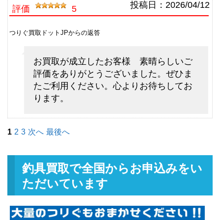
シマノ フライロッド リーストー
13,500円
投稿日：
2026/04/12
評価
5
ン LD-S 9028 ＃8 9’2” 未使用
2026/05/02
釣具買取クーポン
g-
つりぐ買取ドットJPからの返答
（2026/05/31迄）
turi20260504
シマノ フライロッド ライムスト
7,500円
お買取が成立したお客様 素晴らしいご
ーン 7063 ＃3 7’6” 未使用
2026/05/02
評価をありがとうございました。ぜひま
釣具買取クーポン
g-
たご利用ください。心よりお待ちしてお
（2026/05/31迄）
turi20260505
ります。
ダイワ ベイトリール TDジリオン
48,000円
リミテッド 7.9L Jドリーム 左 未
2026/05/02
使用
1
2
3
次へ
最後へ
釣具買取クーポン
g-
（2026/05/31迄）
turi20260506
ダイワ ベイトリール ジリオン
33,000円
釣具買取で全国からお申込みをい
TW HD 1520SHL 左 未使用
2026/05/02
ただいています
釣具買取クーポン
g-
（2026/05/31迄）
turi20260507
ダイワ ベイトリール ジリオン
25,500円