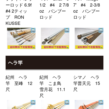
ーロッド 6.9f
1/2 #4 2 7/8
7' #4 2-3/8
釣具買取クーポン
2026/04/04
turi20260404-
#4 2ティッ
oz バンブー
oz バンブー
（2026/04/30迄）
02
プ RON
ロッド
ロッド
ローランス Elite-7Ti GPS魚探 未
24,000円
KUSSE
使用
2026/04/04
釣具買取クーポン
turi20260404-
（2026/04/30迄）
03
ローランス HDS7 GEN2 TOUCH
24,000円
魚探 未使用
2026/04/04
釣具買取クーポン
turi20260404-
（2026/04/30迄）
04
ヘラ竿
ローランス Elite-4X HDI 魚探 未
9,000円
使用
2026/04/04
紀州 ヘラ
紀州 ヘラ
シマノ ヘラ
釣具買取クーポン
turi20260404-
竿 至峰 12
竿 こま鳥
竿普天元 15
（2026/04/30迄）
05
尺
雪月花 11.1
尺
シマノ 電動リール 24 フォースマ
34,500円
尺
スター 2000 未使用
2026/04/04
釣具買取クーポン
g-