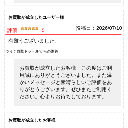
（2026/06/30迄）
turi20260609
シマノ 電動リール 21 ビーストマ
60,000円
お買取が成立したユーザー様
スター 3000EJ 未使用
2026/06/06
釣具買取クーポン
g-
投稿日：
2026/07/10
評価
5
（2026/06/30迄）
turi20260610
シマノ フライロッド アスキス
45,500円
有難うございました。
J1508 未使用
2026/05/02
つりぐ買取ドットJPからの返答
釣具買取クーポン
g-
（2026/05/31迄）
turi20260501
お買取が成立したお客様 この度はご利
シマノ フライロッド アスキス
36,000円
用誠にありがとうございました。また温
J1408 未使用
2026/05/02
かいメッセージと素晴らしいご評価をあ
釣具買取クーポン
g-
りがとうございます。ぜひまたご利用く
（2026/05/31迄）
turi20260502
ださい。心よりお待ちしております。
シマノ フライロッド フリースト
15,000円
ーン LD-S 9025 未使用
2026/05/02
釣具買取クーポン
g-
（2026/05/31迄）
turi20260503
お買取が成立したお客様