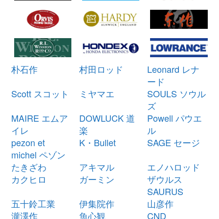
ミヤマエ 電動リール ハイパワー
21,000円
コマンド X5 CX-5 12V 未使用
2026/03/07
釣具買取クーポン
turi20260307-
（2026/03/31迄）
05
シマノ ベイトリール 21 アンタレ
28,500円
朴石作
村田ロッド
Leonard レナ
スDC XG 左 未使用
2026/03/07
ード
釣具買取クーポン
g-
Scott スコット
ミヤマエ
SOULS ソウル
（2026/03/31迄）
turi20260301
ズ
シマノ ベイトリール 23 アンタレ
27,000円
MAIRE エムア
DOWLUCK 道
Powell パウエ
スDC MD XG 右 未使用
2026/03/07
イレ
楽
ル
釣具買取クーポン
g-
pezon et
K・Bullet
SAGE セージ
（2026/03/31迄）
turi20260302
michel ペゾン
シマノ ベイトリール 20 カルカッ
27,000円
たきざわ
アキマル
エノハロッド
タ コンクエスト DC 201HG 左 未
2026/03/07
カクヒロ
ガーミン
ザウルス
使用
SAURUS
釣具買取クーポン
g-
五十鈴工業
伊集院作
山彦作
（2026/03/31迄）
turi20260303
瀧澤作
魚心観
CND