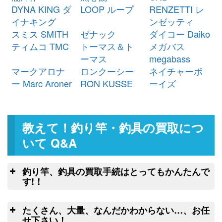
シマノ ベイトリール 22 エクスセ
24,000円
DYNA KING ダ
LOOP ループ
RENZETTI レ
ンス DC XG 右 未使用
2026/03/07
イナキング
ンゼッティ
釣具買取クーポン
g-
スミス SMITH
ゼナック
ダイコー Daiko
（2026/03/31迄）
turi20260304
ティムコ TMC
トーマス＆ト
メガバス
シマノ ベイトリール 25 アルデバ
23,500円
ーマス
megabass
ラン DC 31XG 左 未使用
2026/03/07
マークアロナ
ロンクーシー
ネイチャーボ
釣具買取クーポン
g-
ー Marc Aroner
RON KUSSE
ーイズ
（2026/03/31迄）
turi20260305
ダイワ ヘラ竿 枯法師 19尺 未使用
54,000円
釣具買取クーポン
2026/03/07
g-
教えて！釣り竿・釣具の買取につ
（2026/03/31迄）
turi20260301
ダイワ ヘラ竿 枯法師N 13尺 未使
34,500円
いて Q&A
用
2026/03/07
釣具買取クーポン
g-
釣り竿、釣具の買取手続はとってもかんたんで
（2026/03/31迄）
turi20260302
す!！
ダイワ ヘラ竿 枯法師N 11尺 未使
32,500円
釣
用
2026/03/07
たくさん、大量、なんだかわからない…、お任
釣具買取クーポン
g-
こちらのフォームよりクロネコヤマトの
せ下さい！