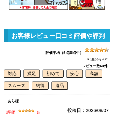
釣具買取クーポン
g-
（2026/07/31迄）
turi20260710
ダイワ 銀影競技スペシャル TYPE
103,000円
S 90Q 未使用
2026/06/06
釣具買取クーポン
g-
お客様レビュー口コミ評価や評判
（2026/06/30迄）
turi20260601
ダイワ 銀影競技 スペシャル Ｔ90
90,000円
Ｅ 未使用
2026/06/06
評価平均（5点満点中）
釣具買取クーポン
g-
5つ星のうち 4.97
（2026/06/30迄）
turi20260602
レビュー数
64件
ダイワ 銀影競技T85K 未使用
84,000円
対応
満足
初めて
安心
高額
釣具買取クーポン
2026/06/06
g-
（2026/06/30迄）
turi20260603
スムーズ
納得
遺品
ダイワ 銀影競技メガトルク 急瀬
78,000円
抜 H90V 未使用
2026/06/06
釣具買取クーポン
あら様
g-
（2026/06/30迄）
turi20260604
投稿日：
2026/08/07
評価
5