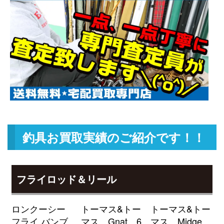
TW HD 1520XHL 未使用
2026/05/02
釣具買取クーポン
g-
（2026/05/31迄）
turi20260508
ダイワ ベイトリール ジリオン リ
22,500円
ミテッド 6.3L Jドリーム 左 未使
2026/05/02
用
釣具買取クーポン
g-
（2026/05/31迄）
turi20260509
ダイワ ベイトリール 22 ジリオン
18,000円
TW HD 1000H 右 未使用
2026/05/02
釣具買取クーポン
g-
釣具お買取実績のご紹介です！！
（2026/05/31迄）
turi20260510
ローランス HOOK REVEAL-9TS
51,000円
フックリビール-9 日本語モデル
2026/04/04
フライロッド＆リール
魚探 未使用
釣具買取クーポン
turi20260404-
ロンクーシー
トーマス&トー
トーマス&トー
（2026/04/30迄）
01
フライ バンブ
マス Gnat 6
マス Midge
ローランス Elite-9Ti 魚探 未使用
39,000円