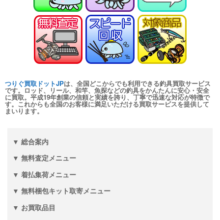
turi20260110-
（2026/01/31迄）
04
シマノ ヘラ竿 飛天弓 皆空 12尺
24,000円
未使用
2026/01/10
釣具買取クーポン
turi20260110-
（2026/01/31迄）
05
和竿 至峰 13.1尺 未使用
66,000円
つりぐ買取ドットJP
は、全国どこからでも利用できる釣具買取サービス
釣具買取クーポン
2026/01/04
turi20260104-
です。ロッド、リール、和竿、魚探などの釣具をかんたんに安心・安全
に買取。平成19年創業の信頼と実績を誇り、丁寧で迅速な対応が特徴で
（2026/01/31迄）
01
す。これからも全国のお客様に満足いただける買取サービスを提供して
まいります。
和竿 至峰 9.5尺 未使用
60,000円
釣具買取クーポン
2026/01/04
turi20260104-
（2026/01/31迄）
02
▼ 総合案内
和竿 紀州竹竿 山彦 むらさめ 信
28,500円
▼ 無料査定メニュー
8.1尺 未使用
2026/01/04
釣具買取クーポン
▼ 着払集荷メニュー
turi20260104-
（2026/01/31迄）
03
▼ 無料梱包キット取寄メニュー
和竿 源竿師 柳雪 9.2尺 未使用
18,000円
▼ お買取品目
釣具買取クーポン
2026/01/04
turi20260104-