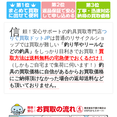
（2026/07/31迄）
turi20260701
シマノ へら竿 飛天弓 閃光レイン
57,000円
ボー 24尺 未使用
2026/07/05
釣具買取クーポン
g-
信
頼！安心サポートの釣具買取専門店
つ
（2026/07/31迄）
turi20260702
りぐ買取ドットJP
は普通のリサイクルショ
シマノ へら竿 飛天弓 柳 18尺 未
45,000円
ップでは買取が難しい
「釣り竿やリールな
使用
2026/07/05
をしっかり目利きでお買取！
どの釣具」
買
釣具買取クーポン
g-
取方法は送料無料の宅急便でおくるだけ！
（2026/07/31迄）
turi20260703
（しかもご自宅まで集荷に伺います！）
釣
シマノ へら竿 飛天弓 閃光L 24尺
39,000円
具の買取価格に自信があるからお買取価格
未使用
2026/07/05
にご納得頂けなかった場合の返却送料など
釣具買取クーポン
g-
も頂いておりません。
（2026/07/31迄）
turi20260704
シマノ へら竿 飛天弓 皆空 15尺
34,000円
未使用
2026/07/05
釣具買取クーポン
g-
（2026/07/31迄）
turi20260705