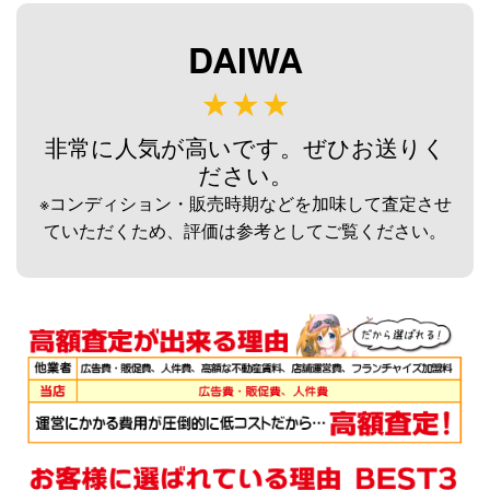
未使用
2026/08/02
釣具買取クーポン
g-
DAIWA
（2026/08/31迄）
turi20260807
ダイワ 荒法師 武天J 13尺 へら竿
33,000円
未使用
2026/08/02
非常に人気が高いです。ぜひお送りく
釣具買取クーポン
g-
ださい。
（2026/08/31迄）
turi20260808
※コンディション・販売時期などを加味して査定させ
ダイワ 荒法師 武天J 11尺 へら竿
33,000円
ていただくため、評価は参考としてご覧ください。
未使用
2026/08/02
釣具買取クーポン
g-
（2026/08/31迄）
turi20260809
ダイワ 荒法師 武天Ｋ16尺 へら竿
28,500円
未使用
2026/08/02
釣具買取クーポン
g-
（2026/08/31迄）
turi20260810
シマノ へら竿 飛天弓 閃光レイン
62,000円
ボー 27尺 未使用
2026/07/05
釣具買取クーポン
g-