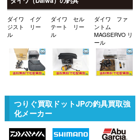
ダイワ（Daiwa）の釣具
釣具買取クーポン
g-
（2026/04/30迄）
turi20260405
ミヤマエ 電動リール コマンド X-
60,000円
ダイワ イグ
ダイワ セル
ダイワ ファ
9SP 12V 未使用
2026/03/07
ジスト リー
テート リー
ントム
釣具買取クーポン
turi20260307-
ル
ル
MAGSERVO リ
（2026/03/31迄）
01
ール
ミヤマエ 電動リール ハイパワー
24,000円
コマンド X6HP 12V 未使用
2026/03/07
釣具買取クーポン
turi20260307-
（2026/03/31迄）
02
ミヤマエ 電動リール ミヤエポッ
21,500円
ク コマンド X8 CX-8S 12V 未使用
2026/03/07
釣具買取クーポン
turi20260307-
つりぐ買取ドットJPの釣具買取強
（2026/03/31迄）
03
化メーカー
ミヤマエ 電動リール コマンド X6
21,000円
12V 未使用
2026/03/07
釣具買取クーポン
turi20260307-
（2026/03/31迄）
04