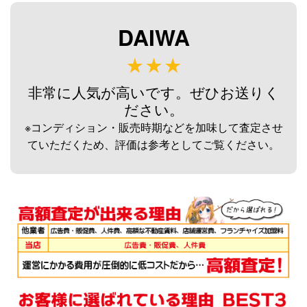
未使用
2026/08/02
釣具買取クーポン
g-
DAIWA
（2026/08/31迄）
turi20260807
ダイワ 荒法師 武天J 13尺 へら竿
33,000円
未使用
2026/08/02
非常に人気が高いです。ぜひお送りく
釣具買取クーポン
g-
ださい。
（2026/08/31迄）
turi20260808
※コンディション・販売時期などを加味して査定させ
ダイワ 荒法師 武天J 11尺 へら竿
33,000円
ていただくため、評価は参考としてご覧ください。
未使用
2026/08/02
釣具買取クーポン
g-
（2026/08/31迄）
turi20260809
ダイワ 荒法師 武天Ｋ16尺 へら竿
28,500円
未使用
2026/08/02
釣具買取クーポン
g-
（2026/08/31迄）
turi20260810
シマノ へら竿 飛天弓 閃光レイン
62,000円
ボー 27尺 未使用
2026/07/05
釣具買取クーポン
g-