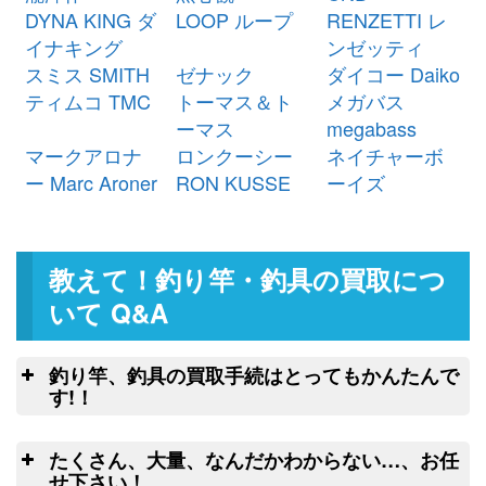
シマノ ベイトリール 22 エクスセ
24,000円
DYNA KING ダ
LOOP ループ
RENZETTI レ
ンス DC XG 右 未使用
2026/03/07
イナキング
ンゼッティ
釣具買取クーポン
g-
スミス SMITH
ゼナック
ダイコー Daiko
（2026/03/31迄）
turi20260304
ティムコ TMC
トーマス＆ト
メガバス
シマノ ベイトリール 25 アルデバ
23,500円
ーマス
megabass
ラン DC 31XG 左 未使用
2026/03/07
マークアロナ
ロンクーシー
ネイチャーボ
釣具買取クーポン
g-
ー Marc Aroner
RON KUSSE
ーイズ
（2026/03/31迄）
turi20260305
ダイワ ヘラ竿 枯法師 19尺 未使用
54,000円
釣具買取クーポン
2026/03/07
g-
教えて！釣り竿・釣具の買取につ
（2026/03/31迄）
turi20260301
ダイワ ヘラ竿 枯法師N 13尺 未使
34,500円
いて Q&A
用
2026/03/07
釣具買取クーポン
g-
釣り竿、釣具の買取手続はとってもかんたんで
（2026/03/31迄）
turi20260302
す!！
ダイワ ヘラ竿 枯法師N 11尺 未使
32,500円
釣
用
2026/03/07
たくさん、大量、なんだかわからない…、お任
釣具買取クーポン
g-
こちらのフォームよりクロネコヤマトの
せ下さい！