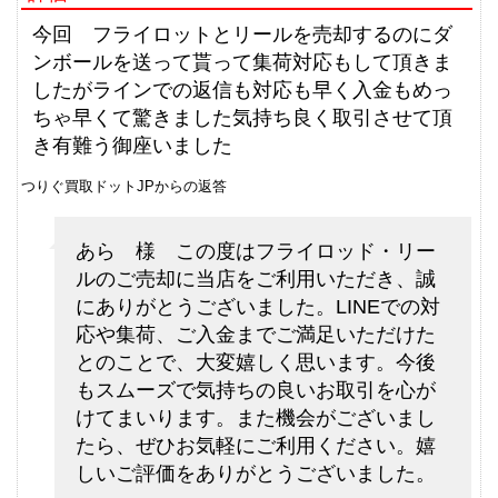
ダイワ 銀影 エア T90 N 未使用
33,000円
釣具買取クーポン
2026/06/06
g-
今回 フライロットとリールを売却するのにダ
（2026/06/30迄）
turi20260605
ンボールを送って貰って集荷対応もして頂きま
シマノ 電動リール 22 ビーストマ
75,000円
したがラインでの返信も対応も早く入金もめっ
スター MD 6000 未使用
2026/06/06
ちゃ早くて驚きました気持ち良く取引させて頂
釣具買取クーポン
g-
き有難う御座いました
（2026/06/30迄）
turi20260606
つりぐ買取ドットJPからの返答
シマノ 電動リール 24 ビーストマ
72,000円
スター MD 12000 未使用
2026/06/06
あら 様 この度はフライロッド・リー
釣具買取クーポン
g-
ルのご売却に当店をご利用いただき、誠
（2026/06/30迄）
turi20260607
にありがとうございました。LINEでの対
シマノ 電動リール 26 ビーストマ
63,000円
応や集荷、ご入金までご満足いただけた
スター 1000 未使用
2026/06/06
とのことで、大変嬉しく思います。今後
釣具買取クーポン
g-
もスムーズで気持ちの良いお取引を心が
（2026/06/30迄）
turi20260608
けてまいります。また機会がございまし
シマノ 電動リール 20 ビーストマ
61,500円
たら、ぜひお気軽にご利用ください。嬉
スター MD 3000 未使用
2026/06/06
しいご評価をありがとうございました。
釣具買取クーポン
g-