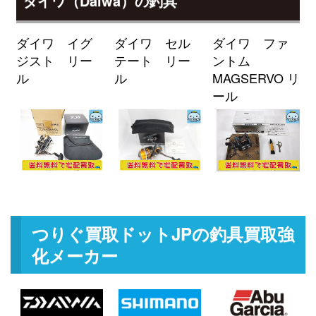
ダイワ（Daiwa）の釣具
釣具買取クーポン
g-
（2026/04/30迄）
turi20260405
ミヤマエ 電動リール コマンド X-
60,000円
ダイワ イグ
ダイワ セル
ダイワ ファ
9SP 12V 未使用
2026/03/07
ジスト リー
テート リー
ントム
釣具買取クーポン
turi20260307-
ル
ル
MAGSERVO リ
（2026/03/31迄）
01
ール
ミヤマエ 電動リール ハイパワー
24,000円
コマンド X6HP 12V 未使用
2026/03/07
釣具買取クーポン
turi20260307-
（2026/03/31迄）
02
ミヤマエ 電動リール ミヤエポッ
21,500円
ク コマンド X8 CX-8S 12V 未使用
2026/03/07
釣具買取クーポン
turi20260307-
つりぐ買取ドットJPの釣具買取強
（2026/03/31迄）
03
化メーカー
ミヤマエ 電動リール コマンド X6
21,000円
12V 未使用
2026/03/07
釣具買取クーポン
turi20260307-
（2026/03/31迄）
04