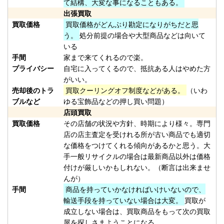
て結構、大変な事になることもある。
（2026/02/28迄）
01
出張買取
ホンデックス HE-71GPⅡ 魚探 未
37,500円
買取価格
買取価格がどんぶり勘定になりがちだと思
使用
2026/01/24
う。
処分前提の場合や大型商品などは向いて
釣具買取クーポン
いる
手間
家まで来てくれるので楽。
plamo20260124-
プライバシー
自宅に入ってくるので、抵抗ある人はやめた方
（2026/02/28迄）
02
がいい。
ホンデックス HE-81GPⅢ 魚探 未
36,000円
売却後のトラ
買取クーリングオフ制度などがある。
（いわ
使用
2026/01/24
ブルなど
ゆる宝飾品などの押し買い問題）
釣具買取クーポン
店頭買取
plamo20260124-
買取価格
その店舗の状況や方針、時期により様々。専門
店の店主査定を受けれる所が古い商品でも適切
（2026/02/28迄）
03
な価格をつけてくれる傾向があるかと思う。大
ホンデックス PS-610C-WP ワカ
28,500円
手一般リサイクルの場合は最新商品以外は価格
サギパック 魚探 未使用
2026/01/24
付けが厳しいかもしれない。（断言は出来ませ
釣具買取クーポン
んが）
plamo20260124-
手間
商品を持っていかなければいけいないので、
（2026/02/28迄）
04
輸送手段を持っていない場合は大変。
買取が
ホンデックス PS-501CN 魚探 未
15,000円
成立しない場合は、買取商品をもって次の買取
屋を探しさまようことになる。