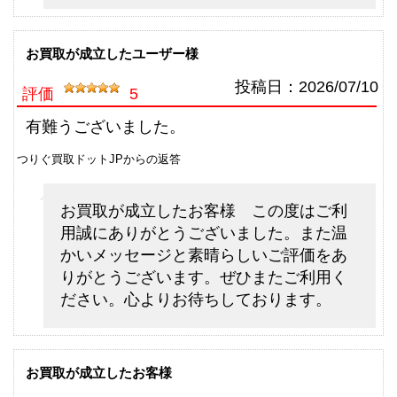
（2026/06/30迄）
turi20260609
シマノ 電動リール 21 ビーストマ
60,000円
お買取が成立したユーザー様
スター 3000EJ 未使用
2026/06/06
釣具買取クーポン
g-
投稿日：
2026/07/10
評価
5
（2026/06/30迄）
turi20260610
シマノ フライロッド アスキス
45,500円
有難うございました。
J1508 未使用
2026/05/02
つりぐ買取ドットJPからの返答
釣具買取クーポン
g-
（2026/05/31迄）
turi20260501
お買取が成立したお客様 この度はご利
シマノ フライロッド アスキス
36,000円
用誠にありがとうございました。また温
J1408 未使用
2026/05/02
かいメッセージと素晴らしいご評価をあ
釣具買取クーポン
g-
りがとうございます。ぜひまたご利用く
（2026/05/31迄）
turi20260502
ださい。心よりお待ちしております。
シマノ フライロッド フリースト
15,000円
ーン LD-S 9025 未使用
2026/05/02
釣具買取クーポン
g-
（2026/05/31迄）
turi20260503
お買取が成立したお客様