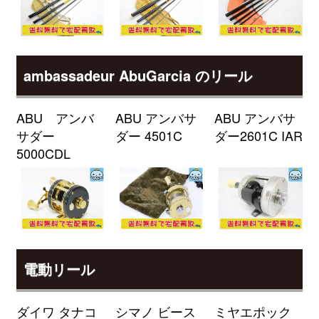
（2026/04/30迄）
turi20260401
シマノ 電動リール 25 フォースマ
33,000円
スター 300DH 未使用
2026/04/04
釣具買取クーポン
g-
ambassadeur AbuGarcia のリール
（2026/04/30迄）
turi20260402
シマノ 電動リール 23 フォースマ
33,000円
スター 601DH 未使用
2026/04/04
ABU アンバ
ABU アンバサ
ABU アンバサ
釣具買取クーポン
g-
サダー
ダー 4501C
ダー2601C IAR
（2026/04/30迄）
turi20260403
5000CDL
シマノ 電動リール 23 フォースマ
33,000円
スター 601 未使用
2026/04/04
釣具買取クーポン
g-
（2026/04/30迄）
turi20260404
シマノ 電動リール 21 フォースマ
28,000円
スター 1000 未使用
2026/04/04
電動リール
釣具買取クーポン
g-
（2026/04/30迄）
turi20260405
ダイワ タナコ
シマノ ビース
ミヤエポック
ダイワ ロッド モアザン
27,500円