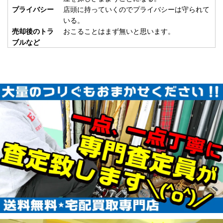
使用
2026/01/24
プライバシー
店頭に持っていくのでプライバシーは守られて
釣具買取クーポン
いる。
plamo20260124-
売却後のトラ
おこることはまず無いと思います。
（2026/02/28迄）
05
ブルなど
ABU カーディナル33 CDL 未使用
57,000円
釣具買取クーポン
2026/01/17
turi20260117-
（2026/01/31迄）
01
ABU カーディナル3X express 未
45,000円
使用
2026/01/17
釣具買取クーポン
turi20260117-
（2026/01/31迄）
02
ABU カーディナル3BD CDL 未使
42,500円
用
2026/01/17
釣具買取クーポン
turi20260117-
（2026/01/31迄）
03
ABU カーディナル3 BRX 未使用
33,000円
釣具買取クーポン
2026/01/17
turi20260117-
（2026/01/31迄）
04