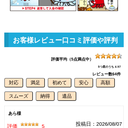
釣具買取クーポン
g-
（2026/07/31迄）
turi20260710
ダイワ 銀影競技スペシャル TYPE
103,000円
S 90Q 未使用
2026/06/06
釣具買取クーポン
g-
お客様レビュー口コミ評価や評判
（2026/06/30迄）
turi20260601
ダイワ 銀影競技 スペシャル Ｔ90
90,000円
Ｅ 未使用
2026/06/06
評価平均（5点満点中）
釣具買取クーポン
g-
5つ星のうち 4.97
（2026/06/30迄）
turi20260602
レビュー数
64件
ダイワ 銀影競技T85K 未使用
84,000円
対応
満足
初めて
安心
高額
釣具買取クーポン
2026/06/06
g-
（2026/06/30迄）
turi20260603
スムーズ
納得
遺品
ダイワ 銀影競技メガトルク 急瀬
78,000円
抜 H90V 未使用
2026/06/06
釣具買取クーポン
あら様
g-
（2026/06/30迄）
turi20260604
投稿日：
2026/08/07
評価
5