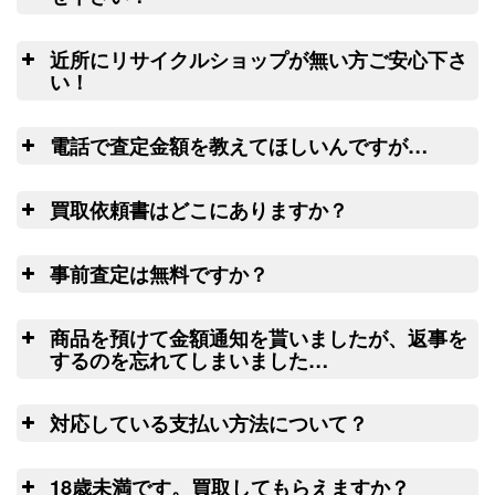
（2026/03/31迄）
turi20260303
集荷申込み
良
ダイワ ヘラ竿 七代目 枯法師N 8
22,500円
釣竿を入れる無料梱包キッ
近所にリサイクルショップが無い方ご安心下さ
尺 未使用
2026/03/07
トのお取寄サービス
い！
釣具買取クーポン
g-
ウェブ無料査定サービス
全
（2026/03/31迄）
turi20260304
電話で査定金額を教えてほしいんですが…
ダイワ ヘラ竿 枯法師 14尺 未使用
13,000円
リール
釣具買取クーポン
2026/03/07
g-
電
や釣り竿を梱包するダンボール、ケース
買取依頼書はどこにありますか？
（2026/03/31迄）
turi20260305
ご心配な送る送
の無料配送サービス
ウェ
和竿 先代孤舟 ぬ希 硬式純正鶺鴒
42,000円
料、返す送料は勿論無料！買取価格も納
こ
ブ
LINE
ちら(PDF)
14尺 未使用
2026/02/21
事前査定は無料ですか？
得価格でご満足いただけます。お買取り
釣具買取クーポン
turi20260221-
出来ない状態の釣り道具が入っていても
は
（2026/03/31迄）
01
処分料はかかりません。
商品を預けて金額通知を貰いましたが、返事を
ウェブフォーム
和竿 蟹歩 別選硬式 寒蕾 銀朱総塗
42,000円
するのを忘れてしまいました…
9.2尺 未使用
2026/02/21
査
釣具買取クーポン
turi20260221-
対応している支払い方法について？
（2026/03/31迄）
02
14
ゆ
和竿 一文字 籐にぎり 紀州 13.3尺
27,000円
日以上連絡がつかない場合には、弊社に
18歳未満です。買取してもらえますか？
未使用
2026/02/21