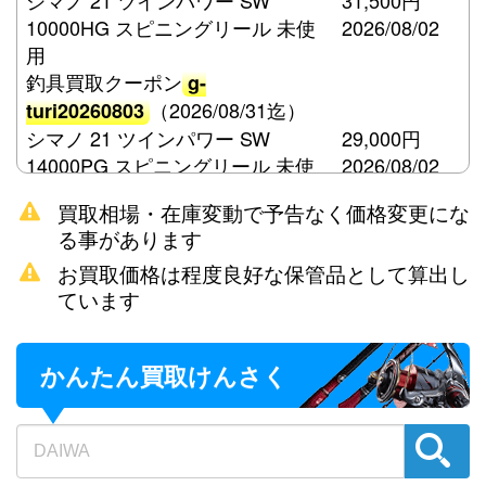
シマノ 21 ツインパワー SW
31,500円
10000HG スピニングリール 未使
2026/08/02
用
釣具買取クーポン
g-
（2026/08/31迄）
turi20260803
シマノ 21 ツインパワー SW
29,000円
14000PG スピニングリール 未使
2026/08/02
用
買取相場・在庫変動で予告なく価格変更にな
釣具買取クーポン
g-
る事があります
（2026/08/31迄）
turi20260804
お買取価格は程度良好な保管品として算出し
シマノ 15 ツインパワー SW
21,000円
ています
8000HG スピニングリール 未使用
2026/08/02
釣具買取クーポン
g-
（2026/08/31迄）
turi20260805
かんたん買取けんさく
ダイワ 荒法師 21尺 へら竿 未使用
57,500円
釣具買取クーポン
2026/08/02
g-
（2026/08/31迄）
turi20260806
ダイワ 荒法師 武天K 18尺 へら竿
48,000円