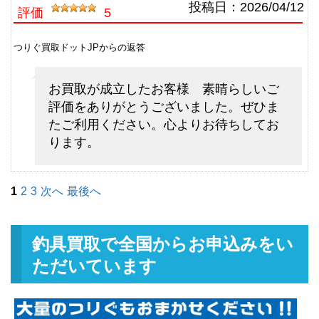
シマノ フライロッド リーストー
13,500円
投稿日：
2026/04/12
評価
5
ン LD-S 9028 ＃8 9’2” 未使用
2026/05/02
釣具買取クーポン
g-
つりぐ買取ドットJPからの返答
（2026/05/31迄）
turi20260504
シマノ フライロッド ライムスト
7,500円
お買取が成立したお客様 素晴らしいご
ーン 7063 ＃3 7’6” 未使用
2026/05/02
評価をありがとうございました。ぜひま
釣具買取クーポン
g-
たご利用ください。心よりお待ちしてお
（2026/05/31迄）
turi20260505
ります。
ダイワ ベイトリール TDジリオン
48,000円
リミテッド 7.9L Jドリーム 左 未
2026/05/02
使用
1
2
3
次へ
最後へ
釣具買取クーポン
g-
（2026/05/31迄）
turi20260506
ダイワ ベイトリール ジリオン
33,000円
釣具買取で全国からお申込みをい
TW HD 1520SHL 左 未使用
2026/05/02
ただいています
釣具買取クーポン
g-
（2026/05/31迄）
turi20260507
ダイワ ベイトリール ジリオン
25,500円