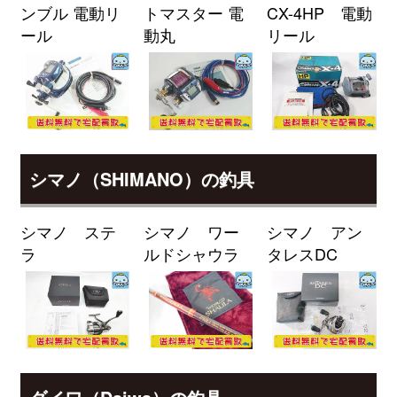
ンブル 電動リ
トマスター 電
CX-4HP 電動
89M/MH・J 未使用
2026/04/04
ール
動丸
リール
釣具買取クーポン
g-
（2026/04/30迄）
turi20260401
ダイワ ロッド 22 モアザン ブラン
25,000円
ジーノ EX AGS 93L/M-S 未使用
2026/04/04
釣具買取クーポン
g-
（2026/04/30迄）
turi20260402
ダイワ ロッド モアザン ブランジ
24,000円
シマノ（SHIMANO）の釣具
ーノ EX AGS 97ML/M 未使用
2026/04/04
釣具買取クーポン
g-
シマノ ステ
シマノ ワー
シマノ アン
（2026/04/30迄）
turi20260403
ラ
ルドシャウラ
タレスDC
ダイワ ロッド モアザン ワイズメ
24,000円
ン AGS 130M-4 未使用
2026/04/04
釣具買取クーポン
g-
（2026/04/30迄）
turi20260404
ダイワ ロッド 25 モアザン 106M
24,000円
J 未使用
2026/04/04