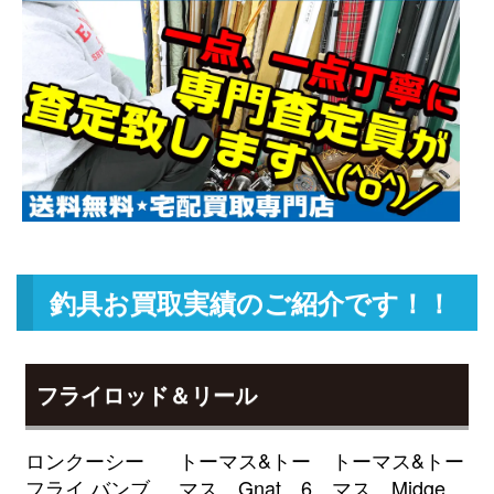
TW HD 1520XHL 未使用
2026/05/02
釣具買取クーポン
g-
（2026/05/31迄）
turi20260508
ダイワ ベイトリール ジリオン リ
22,500円
ミテッド 6.3L Jドリーム 左 未使
2026/05/02
用
釣具買取クーポン
g-
（2026/05/31迄）
turi20260509
ダイワ ベイトリール 22 ジリオン
18,000円
TW HD 1000H 右 未使用
2026/05/02
釣具買取クーポン
g-
釣具お買取実績のご紹介です！！
（2026/05/31迄）
turi20260510
ローランス HOOK REVEAL-9TS
51,000円
フックリビール-9 日本語モデル
2026/04/04
フライロッド＆リール
魚探 未使用
釣具買取クーポン
turi20260404-
ロンクーシー
トーマス&トー
トーマス&トー
（2026/04/30迄）
01
フライ バンブ
マス Gnat 6
マス Midge
ローランス Elite-9Ti 魚探 未使用
39,000円