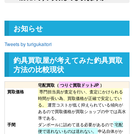
て任意に物品を処分させていただきま
釣具買取クーポン
turi20260221-
申
す。
（2026/03/31迄）
03
和竿 源竿師 名匠 十三 13尺 未使
27,000円
お知らせ
用
2026/02/21
釣具買取クーポン
turi20260221-
Tweets by turigukaitori
（2026/03/31迄）
04
和竿 竿かづ へチ チヌ 7尺7寸 未
10,500円
釣具買取屋が考えてみた釣具買取
使用
2026/02/21
釣具買取クーポン
turi20260221-
方法の比較現状
（2026/03/31迄）
05
Orvis オービス フライリール
27,000円
宅配買取（
つりぐ買取ドットJP
）
CFO123 未使用
2026/02/14
買取価格
専門担当員が査定を行い、査定にかけられる
釣具買取クーポン
turi20260214-
時間が長い為、買取価格が正確で安定してい
る。
運営コストが低く抑えられている傾向が
（2026/02/28迄）
01
あるので買取価格が買取ショップの中では高水
Orvis オービス フライリール
24,000円
準である。
CFO III 未使用
2026/02/14
手間
ダンボールに詰めて送る必要があるので
宅配
釣具買取クーポン
turi20260214-
便で送れないものは送れない。
申込自体がか