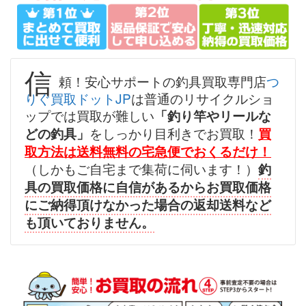
（2026/07/31迄）
turi20260701
シマノ へら竿 飛天弓 閃光レイン
57,000円
ボー 24尺 未使用
2026/07/05
釣具買取クーポン
g-
信
頼！安心サポートの釣具買取専門店
つ
（2026/07/31迄）
turi20260702
りぐ買取ドットJP
は普通のリサイクルショ
シマノ へら竿 飛天弓 柳 18尺 未
45,000円
ップでは買取が難しい
「釣り竿やリールな
使用
2026/07/05
をしっかり目利きでお買取！
どの釣具」
買
釣具買取クーポン
g-
取方法は送料無料の宅急便でおくるだけ！
（2026/07/31迄）
turi20260703
（しかもご自宅まで集荷に伺います！）
釣
シマノ へら竿 飛天弓 閃光L 24尺
39,000円
具の買取価格に自信があるからお買取価格
未使用
2026/07/05
にご納得頂けなかった場合の返却送料など
釣具買取クーポン
g-
も頂いておりません。
（2026/07/31迄）
turi20260704
シマノ へら竿 飛天弓 皆空 15尺
34,000円
未使用
2026/07/05
釣具買取クーポン
g-
（2026/07/31迄）
turi20260705