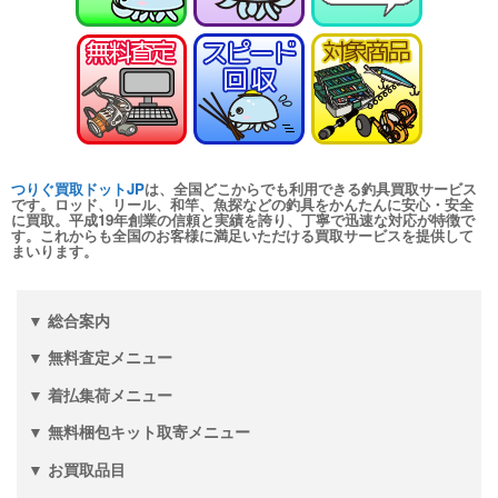
turi20260110-
（2026/01/31迄）
04
シマノ ヘラ竿 飛天弓 皆空 12尺
24,000円
未使用
2026/01/10
釣具買取クーポン
turi20260110-
（2026/01/31迄）
05
和竿 至峰 13.1尺 未使用
66,000円
つりぐ買取ドットJP
は、全国どこからでも利用できる釣具買取サービス
釣具買取クーポン
2026/01/04
turi20260104-
です。ロッド、リール、和竿、魚探などの釣具をかんたんに安心・安全
に買取。平成19年創業の信頼と実績を誇り、丁寧で迅速な対応が特徴で
（2026/01/31迄）
01
す。これからも全国のお客様に満足いただける買取サービスを提供して
まいります。
和竿 至峰 9.5尺 未使用
60,000円
釣具買取クーポン
2026/01/04
turi20260104-
（2026/01/31迄）
02
▼ 総合案内
和竿 紀州竹竿 山彦 むらさめ 信
28,500円
▼ 無料査定メニュー
8.1尺 未使用
2026/01/04
釣具買取クーポン
▼ 着払集荷メニュー
turi20260104-
（2026/01/31迄）
03
▼ 無料梱包キット取寄メニュー
和竿 源竿師 柳雪 9.2尺 未使用
18,000円
▼ お買取品目
釣具買取クーポン
2026/01/04
turi20260104-