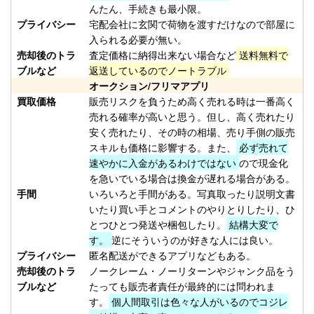
（2026/02/28迄）
02
んたん、手続きも最小限。
Orvis オービス フライリール
17,500円
プライバシー
宅配会社に玄関で荷物を渡すだけなので部屋に
CFO IV 未使用
2026/02/14
入られる必要が無い。
売却後のトラ
査定価格に納得出来ない場合など
送料無料で
釣具買取クーポン
turi20260214-
ブルなど
返送しているのでノートラブル
（2026/02/28迄）
03
オークション/フリマアプリ
Orvis オービス フライリール
10,000円
買取価格
販売リスクを負うため高く売れる時は一番高く
MACH V 未使用
2026/02/14
売れる確率が高いと思う。但し、高く売れたり
釣具買取クーポン
turi20260214-
安く売れたり、その時の相場、売り手側の販売
（2026/02/28迄）
04
スキルも価格に影響する。また、
必ず売れて
速やかに入金があるわけではない
ので現金化
Orvis オービス フライリール
5,500円
を急いでいる場合は換金が遅れる場合がある。
BATTENKILL DISC 7/8 ディスク
2026/02/14
手間
いろいろと手間がある。写真取ったり説明文書
未使用
いたり買い手とコメントのやりとりしたり、ひ
釣具買取クーポン
turi20260214-
とつひとつ発送や梱包したり。
結構大変で
（2026/02/28迄）
05
す。
逆にそういうのが好きな人には良い。
ホンデックス PS-800GP 魚探 未
49,000円
プライバシー
匿名配送ができるアプリなどもある。
売却後のトラ
ノークレーム・ノーリターンやジャンク品をう
使用
2026/01/24
ブルなど
たっても販売者責任が最終的には問われま
釣具買取クーポン
す。
個人間取引は色々な人がいるのでコジレ
plamo20260124-