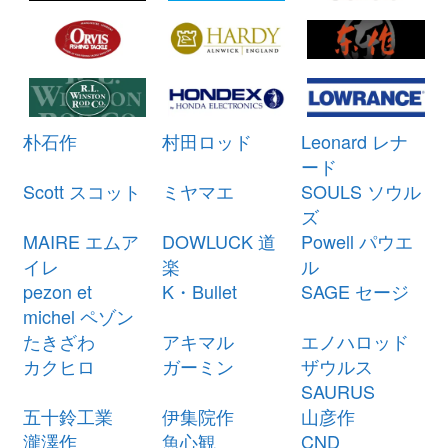
ミヤマエ 電動リール ハイパワー
21,000円
コマンド X5 CX-5 12V 未使用
2026/03/07
釣具買取クーポン
turi20260307-
（2026/03/31迄）
05
シマノ ベイトリール 21 アンタレ
28,500円
朴石作
村田ロッド
Leonard レナ
スDC XG 左 未使用
2026/03/07
ード
釣具買取クーポン
g-
Scott スコット
ミヤマエ
SOULS ソウル
（2026/03/31迄）
turi20260301
ズ
シマノ ベイトリール 23 アンタレ
27,000円
MAIRE エムア
DOWLUCK 道
Powell パウエ
スDC MD XG 右 未使用
2026/03/07
イレ
楽
ル
釣具買取クーポン
g-
pezon et
K・Bullet
SAGE セージ
（2026/03/31迄）
turi20260302
michel ペゾン
シマノ ベイトリール 20 カルカッ
27,000円
たきざわ
アキマル
エノハロッド
タ コンクエスト DC 201HG 左 未
2026/03/07
カクヒロ
ガーミン
ザウルス
使用
SAURUS
釣具買取クーポン
g-
五十鈴工業
伊集院作
山彦作
（2026/03/31迄）
turi20260303
瀧澤作
魚心観
CND