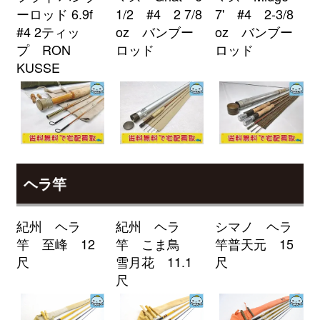
ーロッド 6.9f
1/2 #4 2 7/8
7' #4 2-3/8
釣具買取クーポン
2026/04/04
turi20260404-
#4 2ティッ
oz バンブー
oz バンブー
（2026/04/30迄）
02
プ RON
ロッド
ロッド
ローランス Elite-7Ti GPS魚探 未
24,000円
KUSSE
使用
2026/04/04
釣具買取クーポン
turi20260404-
（2026/04/30迄）
03
ローランス HDS7 GEN2 TOUCH
24,000円
魚探 未使用
2026/04/04
釣具買取クーポン
turi20260404-
（2026/04/30迄）
04
ヘラ竿
ローランス Elite-4X HDI 魚探 未
9,000円
使用
2026/04/04
紀州 ヘラ
紀州 ヘラ
シマノ ヘラ
釣具買取クーポン
turi20260404-
竿 至峰 12
竿 こま鳥
竿普天元 15
（2026/04/30迄）
05
尺
雪月花 11.1
尺
シマノ 電動リール 24 フォースマ
34,500円
尺
スター 2000 未使用
2026/04/04
釣具買取クーポン
g-