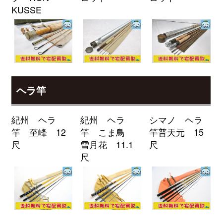
KUSSE
釣具買取クーポン
2026/04/04
turi20260404-
（2026/04/30迄）
02
ローランス Elite-7Ti GPS魚探 未
24,000円
使用
2026/04/04
釣具買取クーポン
turi20260404-
（2026/04/30迄）
03
ローランス HDS7 GEN2 TOUCH
24,000円
ヘラ竿
魚探 未使用
2026/04/04
釣具買取クーポン
turi20260404-
紀州 ヘラ
紀州 ヘラ
シマノ ヘラ
（2026/04/30迄）
04
竿 至峰 12
竿 こま鳥
竿普天元 15
ローランス Elite-4X HDI 魚探 未
9,000円
尺
雪月花 11.1
尺
使用
2026/04/04
尺
釣具買取クーポン
turi20260404-
（2026/04/30迄）
05
シマノ 電動リール 24 フォースマ
34,500円
スター 2000 未使用
2026/04/04
釣具買取クーポン
g-