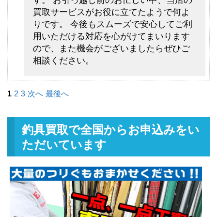
シマノ フライロッド リーストー
13,500円
ン LD-S 9028 ＃8 9’2” 未使用
2026/05/02
買取サービスがお役に立てたようで何よ
釣具買取クーポン
g-
りです。 今後もスムーズで安心してご利
（2026/05/31迄）
用いただける対応を心がけてまいります
turi20260504
ので、また機会がございましたらぜひご
シマノ フライロッド ライムスト
7,500円
相談ください。
ーン 7063 ＃3 7’6” 未使用
2026/05/02
釣具買取クーポン
g-
（2026/05/31迄）
turi20260505
1
2
3
次へ
最後へ
ダイワ ベイトリール TDジリオン
48,000円
リミテッド 7.9L Jドリーム 左 未
2026/05/02
使用
釣具買取で全国からお申込みをい
釣具買取クーポン
g-
ただいています
（2026/05/31迄）
turi20260506
ダイワ ベイトリール ジリオン
33,000円
TW HD 1520SHL 左 未使用
2026/05/02
釣具買取クーポン
g-
（2026/05/31迄）
turi20260507
ダイワ ベイトリール ジリオン
25,500円