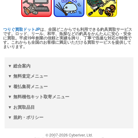
turi20260110-
（2026/01/31迄）
04
シマノ ヘラ竿 飛天弓 皆空 12尺
24,000円
未使用
2026/01/10
つりぐ買取ドットJP
は、全国どこからでも利用できる釣具買取サービス
釣具買取クーポン
turi20260110-
です。ロッド、リール、和竿、魚探などの釣具をかんたんに安心・安全
に買取。平成19年創業の信頼と実績を誇り、丁寧で迅速な対応が特徴で
（2026/01/31迄）
05
す。これからも全国のお客様に満足いただける買取サービスを提供して
和竿 至峰 13.1尺 未使用
66,000円
まいります。
釣具買取クーポン
2026/01/04
turi20260104-
（2026/01/31迄）
01
▼ 総合案内
和竿 至峰 9.5尺 未使用
60,000円
▼ 無料査定メニュー
釣具買取クーポン
2026/01/04
turi20260104-
（2026/01/31迄）
02
▼ 着払集荷メニュー
和竿 紀州竹竿 山彦 むらさめ 信
28,500円
▼ 無料梱包キット取寄メニュー
8.1尺 未使用
2026/01/04
▼ お買取品目
釣具買取クーポン
turi20260104-
▼ 規約・ポリシー
（2026/01/31迄）
03
和竿 源竿師 柳雪 9.2尺 未使用
18,000円
釣具買取クーポン
2026/01/04
turi20260104-
© 2007-
2026
Cyberiver, Ltd.