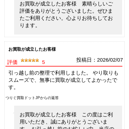
（2026/06/30迄）
お買取が成立したお客様 素晴らしいご
turi20260609
評価をありがとうございました。ぜひま
シマノ 電動リール 21 ビーストマ
60,000円
たご利用ください。心よりお待ちしてお
スター 3000EJ 未使用
2026/06/06
ります。
釣具買取クーポン
g-
（2026/06/30迄）
turi20260610
シマノ フライロッド アスキス
45,500円
J1508 未使用
2026/05/02
お買取が成立したお客様
釣具買取クーポン
g-
投稿日：
2026/02/07
評価
5
（2026/05/31迄）
turi20260501
シマノ フライロッド アスキス
36,000円
引っ越し前の整理で利用しました。 やり取りも
J1408 未使用
2026/05/02
スムーズで、無事に買取が成立してよかったで
釣具買取クーポン
g-
す。
（2026/05/31迄）
turi20260502
つりぐ買取ドットJPからの返答
シマノ フライロッド フリースト
15,000円
ーン LD-S 9025 未使用
2026/05/02
釣具買取クーポン
g-
お買取が成立したお客様 この度はご利
（2026/05/31迄）
turi20260503
用いただき、誠にありがとうございま
す。 お引っ越し前のお忙しい中、当店の