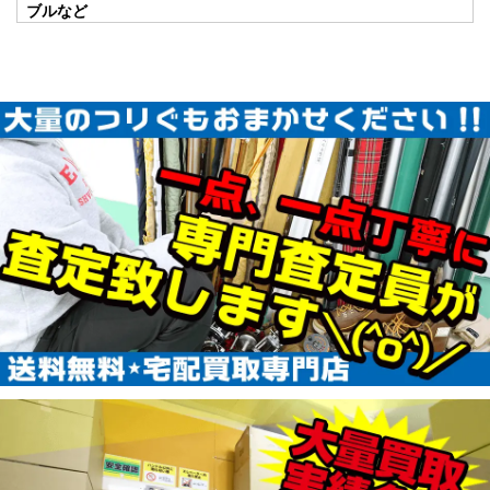
使用
2026/01/24
ブルなど
釣具買取クーポン
plamo20260124-
（2026/02/28迄）
05
ABU カーディナル33 CDL 未使用
57,000円
釣具買取クーポン
2026/01/17
turi20260117-
（2026/01/31迄）
01
ABU カーディナル3X express 未
45,000円
使用
2026/01/17
釣具買取クーポン
turi20260117-
（2026/01/31迄）
02
ABU カーディナル3BD CDL 未使
42,500円
用
2026/01/17
釣具買取クーポン
turi20260117-
（2026/01/31迄）
03
ABU カーディナル3 BRX 未使用
33,000円
釣具買取クーポン
2026/01/17
turi20260117-
（2026/01/31迄）
04