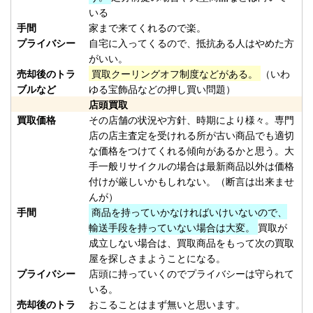
（2026/02/28迄）
01
いる
手間
家まで来てくれるので楽。
ホンデックス HE-71GPⅡ 魚探 未
37,500円
プライバシー
自宅に入ってくるので、抵抗ある人はやめた方
使用
2026/01/24
がいい。
釣具買取クーポン
売却後のトラ
買取クーリングオフ制度などがある。
（いわ
plamo20260124-
ブルなど
ゆる宝飾品などの押し買い問題）
（2026/02/28迄）
02
店頭買取
ホンデックス HE-81GPⅢ 魚探 未
36,000円
買取価格
その店舗の状況や方針、時期により様々。専門
使用
2026/01/24
店の店主査定を受けれる所が古い商品でも適切
な価格をつけてくれる傾向があるかと思う。大
釣具買取クーポン
手一般リサイクルの場合は最新商品以外は価格
plamo20260124-
付けが厳しいかもしれない。（断言は出来ませ
（2026/02/28迄）
03
んが）
ホンデックス PS-610C-WP ワカ
28,500円
手間
商品を持っていかなければいけいないので、
サギパック 魚探 未使用
2026/01/24
輸送手段を持っていない場合は大変。
買取が
釣具買取クーポン
成立しない場合は、買取商品をもって次の買取
屋を探しさまようことになる。
plamo20260124-
プライバシー
店頭に持っていくのでプライバシーは守られて
（2026/02/28迄）
04
いる。
ホンデックス PS-501CN 魚探 未
15,000円
売却後のトラ
おこることはまず無いと思います。