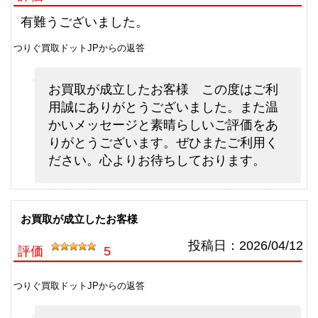
ダイワ 銀影 エア T90 N 未使用
33,000円
釣具買取クーポン
2026/06/06
g-
有難うございました。
（2026/06/30迄）
turi20260605
つりぐ買取ドットJPからの返答
シマノ 電動リール 22 ビーストマ
75,000円
スター MD 6000 未使用
2026/06/06
お買取が成立したお客様 この度はご利
釣具買取クーポン
g-
用誠にありがとうございました。また温
（2026/06/30迄）
turi20260606
かいメッセージと素晴らしいご評価をあ
シマノ 電動リール 24 ビーストマ
72,000円
りがとうございます。ぜひまたご利用く
スター MD 12000 未使用
2026/06/06
ださい。心よりお待ちしております。
釣具買取クーポン
g-
（2026/06/30迄）
turi20260607
シマノ 電動リール 26 ビーストマ
63,000円
スター 1000 未使用
2026/06/06
お買取が成立したお客様
釣具買取クーポン
g-
投稿日：
2026/04/12
評価
5
（2026/06/30迄）
turi20260608
シマノ 電動リール 20 ビーストマ
61,500円
つりぐ買取ドットJPからの返答
スター MD 3000 未使用
2026/06/06
釣具買取クーポン
g-