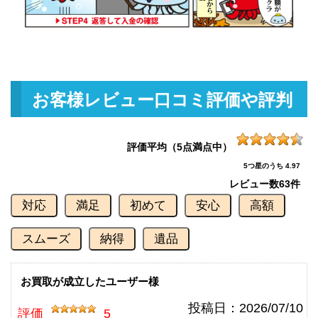
釣具買取クーポン
g-
（2026/07/31迄）
turi20260710
ダイワ 銀影競技スペシャル TYPE
103,000円
S 90Q 未使用
2026/06/06
釣具買取クーポン
g-
お客様レビュー口コミ評価や評判
（2026/06/30迄）
turi20260601
ダイワ 銀影競技 スペシャル Ｔ90
90,000円
Ｅ 未使用
2026/06/06
評価平均（5点満点中）
釣具買取クーポン
g-
5つ星のうち 4.97
（2026/06/30迄）
turi20260602
レビュー数
63件
ダイワ 銀影競技T85K 未使用
84,000円
対応
満足
初めて
安心
高額
釣具買取クーポン
2026/06/06
g-
（2026/06/30迄）
turi20260603
スムーズ
納得
遺品
ダイワ 銀影競技メガトルク 急瀬
78,000円
抜 H90V 未使用
2026/06/06
釣具買取クーポン
お買取が成立したユーザー様
g-
（2026/06/30迄）
turi20260604
投稿日：
2026/07/10
評価
5