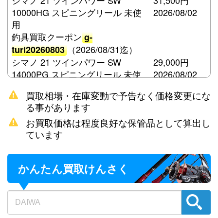
シマノ 21 ツインパワー SW
31,500円
10000HG スピニングリール 未使
2026/08/02
用
釣具買取クーポン
g-
（2026/08/31迄）
turi20260803
シマノ 21 ツインパワー SW
29,000円
14000PG スピニングリール 未使
2026/08/02
用
買取相場・在庫変動で予告なく価格変更にな
釣具買取クーポン
g-
る事があります
（2026/08/31迄）
turi20260804
お買取価格は程度良好な保管品として算出し
シマノ 15 ツインパワー SW
21,000円
ています
8000HG スピニングリール 未使用
2026/08/02
釣具買取クーポン
g-
（2026/08/31迄）
turi20260805
かんたん買取けんさく
ダイワ 荒法師 21尺 へら竿 未使用
57,500円
釣具買取クーポン
2026/08/02
g-
（2026/08/31迄）
turi20260806
ダイワ 荒法師 武天K 18尺 へら竿
48,000円