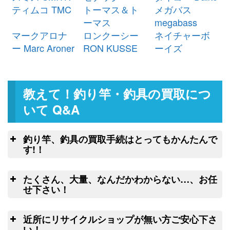
シマノ ベイトリール 22 エクスセ
24,000円
ティムコ TMC
トーマス＆ト
メガバス
ンス DC XG 右 未使用
2026/03/07
ーマス
megabass
釣具買取クーポン
g-
マークアロナ
ロンクーシー
ネイチャーボ
（2026/03/31迄）
turi20260304
ー Marc Aroner
RON KUSSE
ーイズ
シマノ ベイトリール 25 アルデバ
23,500円
ラン DC 31XG 左 未使用
2026/03/07
釣具買取クーポン
g-
教えて！釣り竿・釣具の買取につ
（2026/03/31迄）
turi20260305
ダイワ ヘラ竿 枯法師 19尺 未使用
54,000円
いて Q&A
釣具買取クーポン
2026/03/07
g-
（2026/03/31迄）
turi20260301
釣り竿、釣具の買取手続はとってもかんたんで
ダイワ ヘラ竿 枯法師N 13尺 未使
34,500円
す!！
用
2026/03/07
釣
釣具買取クーポン
g-
たくさん、大量、なんだかわからない…、お任
（2026/03/31迄）
turi20260302
こちらのフォームよりクロネコヤマトの
せ下さい！
ダイワ ヘラ竿 枯法師N 11尺 未使
32,500円
集荷申込み
良
用
2026/03/07
釣竿を入れる無料梱包キッ
近所にリサイクルショップが無い方ご安心下さ
釣具買取クーポン
g-
トのお取寄サービス
い！