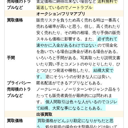
売却後のトラ
査定価格に納得出来ない場合など
送料無料で
（2026/02/28迄）
02
ブルなど
返送しているのでノートラブル
Orvis オービス フライリール
17,500円
オークション/フリマアプリ
CFO IV 未使用
2026/02/14
買取価格
販売リスクを負うため高く売れる時は一番高く
釣具買取クーポン
turi20260214-
売れる確率が高いと思う。但し、高く売れたり
（2026/02/28迄）
03
安く売れたり、その時の相場、売り手側の販売
Orvis オービス フライリール
10,000円
スキルも価格に影響する。また、
必ず売れて
速やかに入金があるわけではない
ので現金化
MACH V 未使用
2026/02/14
を急いでいる場合は換金が遅れる場合がある。
釣具買取クーポン
turi20260214-
手間
いろいろと手間がある。写真取ったり説明文書
（2026/02/28迄）
04
いたり買い手とコメントのやりとりしたり、ひ
Orvis オービス フライリール
5,500円
とつひとつ発送や梱包したり。
結構大変で
BATTENKILL DISC 7/8 ディスク
2026/02/14
す。
逆にそういうのが好きな人には良い。
未使用
プライバシー
匿名配送ができるアプリなどもある。
釣具買取クーポン
turi20260214-
売却後のトラ
ノークレーム・ノーリターンやジャンク品をう
ブルなど
たっても販売者責任が最終的には問われま
（2026/02/28迄）
05
す。
個人間取引は色々な人がいるのでコジレ
ホンデックス PS-800GP 魚探 未
49,000円
て結構、大変な事になることもある。
使用
2026/01/24
出張買取
釣具買取クーポン
買取価格
買取価格がどんぶり勘定になりがちだと思
plamo20260124-
う。
処分前提の場合や大型商品などは向いて