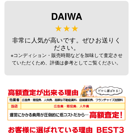
未使用
2026/08/02
釣具買取クーポン
g-
DAIWA
（2026/08/31迄）
turi20260807
ダイワ 荒法師 武天J 13尺 へら竿
33,000円
未使用
2026/08/02
非常に人気が高いです。ぜひお送りく
釣具買取クーポン
g-
ださい。
（2026/08/31迄）
turi20260808
※コンディション・販売時期などを加味して査定させ
ダイワ 荒法師 武天J 11尺 へら竿
33,000円
ていただくため、評価は参考としてご覧ください。
未使用
2026/08/02
釣具買取クーポン
g-
（2026/08/31迄）
turi20260809
ダイワ 荒法師 武天Ｋ16尺 へら竿
28,500円
未使用
2026/08/02
釣具買取クーポン
g-
（2026/08/31迄）
turi20260810
シマノ へら竿 飛天弓 閃光レイン
62,000円
ボー 27尺 未使用
2026/07/05
釣具買取クーポン
g-