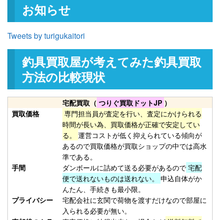
お知らせ
釣具買取クーポン
turi20260221-
（2026/03/31迄）
03
和竿 源竿師 名匠 十三 13尺 未使
27,000円
Tweets by turigukaitori
用
2026/02/21
釣具買取屋が考えてみた釣具買取
釣具買取クーポン
turi20260221-
（2026/03/31迄）
04
方法の比較現状
和竿 竿かづ へチ チヌ 7尺7寸 未
10,500円
使用
2026/02/21
宅配買取（
つりぐ買取ドットJP
）
釣具買取クーポン
turi20260221-
買取価格
専門担当員が査定を行い、査定にかけられる
（2026/03/31迄）
05
時間が長い為、買取価格が正確で安定してい
Orvis オービス フライリール
27,000円
る。
運営コストが低く抑えられている傾向が
あるので買取価格が買取ショップの中では高水
CFO123 未使用
2026/02/14
準である。
釣具買取クーポン
turi20260214-
手間
ダンボールに詰めて送る必要があるので
宅配
（2026/02/28迄）
01
便で送れないものは送れない。
申込自体がか
Orvis オービス フライリール
24,000円
んたん、手続きも最小限。
CFO III 未使用
2026/02/14
プライバシー
宅配会社に玄関で荷物を渡すだけなので部屋に
釣具買取クーポン
turi20260214-
入られる必要が無い。