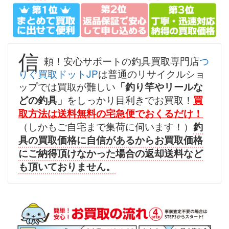
（2026/07/31迄）
turi20260701
シマノ へら竿 飛天弓 閃光レイン
57,000円
ボー 24尺 未使用
2026/07/05
釣具買取クーポン
g-
信
頼！安心サポートの釣具買取専門店
つ
（2026/07/31迄）
turi20260702
りぐ買取ドットJP
は普通のリサイクルショ
シマノ へら竿 飛天弓 柳 18尺 未
45,000円
ップでは買取が難しい
「釣り竿やリールな
使用
2026/07/05
をしっかり目利きでお買取！
どの釣具」
買
釣具買取クーポン
g-
取方法は送料無料の宅急便でおくるだけ！
（2026/07/31迄）
turi20260703
（しかもご自宅まで集荷に伺います！）
釣
シマノ へら竿 飛天弓 閃光L 24尺
39,000円
具の買取価格に自信があるからお買取価格
未使用
2026/07/05
にご納得頂けなかった場合の返却送料など
釣具買取クーポン
g-
も頂いておりません。
（2026/07/31迄）
turi20260704
シマノ へら竿 飛天弓 皆空 15尺
34,000円
未使用
2026/07/05
釣具買取クーポン
g-
（2026/07/31迄）
turi20260705