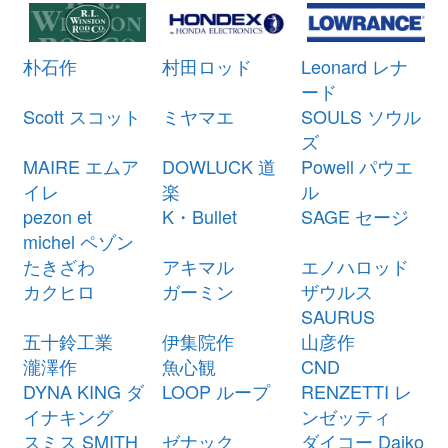
ミヤマエ 電動リール ハイパワー
21,000円
コマンド X5 CX-5 12V 未使用
2026/03/07
釣具買取クーポン
朴石作
村田ロッド
Leonard レナ
turi20260307-
ード
（2026/03/31迄）
05
Scott スコット
ミヤマエ
SOULS ソウル
シマノ ベイトリール 21 アンタレ
28,500円
ズ
スDC XG 左 未使用
2026/03/07
MAIRE エムア
DOWLUCK 道
Powell パウエ
釣具買取クーポン
g-
イレ
楽
ル
（2026/03/31迄）
turi20260301
pezon et
K・Bullet
SAGE セージ
シマノ ベイトリール 23 アンタレ
27,000円
michel ペゾン
スDC MD XG 右 未使用
2026/03/07
たきざわ
アキマル
エノハロッド
釣具買取クーポン
g-
カクヒロ
ガーミン
ザウルス
（2026/03/31迄）
turi20260302
SAURUS
シマノ ベイトリール 20 カルカッ
27,000円
五十鈴工業
伊集院作
山彦作
タ コンクエスト DC 201HG 左 未
2026/03/07
瀧澤作
魚心観
CND
使用
DYNA KING ダ
LOOP ループ
RENZETTI レ
釣具買取クーポン
g-
イナキング
ンゼッティ
（2026/03/31迄）
turi20260303
スミス SMITH
ゼナック
ダイコー Daiko