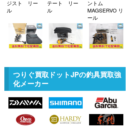
釣具買取クーポン
g-
ジスト リー
テート リー
ントム
（2026/04/30迄）
turi20260405
ル
ル
MAGSERVO リ
ミヤマエ 電動リール コマンド X-
60,000円
ール
9SP 12V 未使用
2026/03/07
釣具買取クーポン
turi20260307-
（2026/03/31迄）
01
ミヤマエ 電動リール ハイパワー
24,000円
コマンド X6HP 12V 未使用
2026/03/07
釣具買取クーポン
turi20260307-
（2026/03/31迄）
02
つりぐ買取ドットJPの釣具買取強
ミヤマエ 電動リール ミヤエポッ
21,500円
化メーカー
ク コマンド X8 CX-8S 12V 未使用
2026/03/07
釣具買取クーポン
turi20260307-
（2026/03/31迄）
03
ミヤマエ 電動リール コマンド X6
21,000円
12V 未使用
2026/03/07
釣具買取クーポン
turi20260307-
（2026/03/31迄）
04