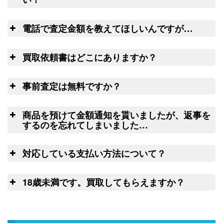
（2026/03/31迄）
turi20260303
ウェブ無料査定サービス
全
ダイワ ヘラ竿 七代目 枯法師N 8
22,500円
電話で査定金額を教えてほしいんですが…
尺 未使用
2026/03/07
リール
釣具買取クーポン
g-
電
や釣り竿を梱包するダンボール、ケース
（2026/03/31迄）
買取依頼書はどこにありますか？
turi20260304
ご心配な送る送
の無料配送サービス
ウェ
ダイワ ヘラ竿 枯法師 14尺 未使用
13,000円
料、返す送料は勿論無料！買取価格も納
こ
ブ
LINE
釣具買取クーポン
2026/03/07
ちら(PDF)
g-
事前査定は無料ですか？
得価格でご満足いただけます。お買取り
（2026/03/31迄）
turi20260305
出来ない状態の釣り道具が入っていても
は
和竿 先代孤舟 ぬ希 硬式純正鶺鴒
42,000円
処分料はかかりません。
商品を預けて金額通知を貰いましたが、返事を
ウェブフォーム
14尺 未使用
2026/02/21
するのを忘れてしまいました…
釣具買取クーポン
turi20260221-
査
（2026/03/31迄）
01
対応している支払い方法について？
和竿 蟹歩 別選硬式 寒蕾 銀朱総塗
42,000円
14
9.2尺 未使用
2026/02/21
ゆ
日以上連絡がつかない場合には、弊社に
18歳未満です。買取してもらえますか？
釣具買取クーポン
turi20260221-
て任意に物品を処分させていただきま
（2026/03/31迄）
02
申
す。
和竿 一文字 籐にぎり 紀州 13.3尺
27,000円
未使用
2026/02/21