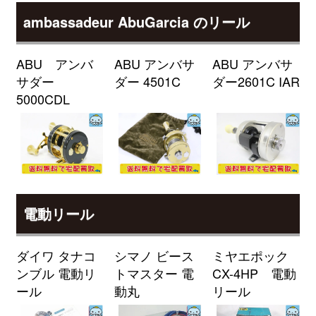
（2026/04/30迄）
turi20260401
ambassadeur AbuGarcia のリール
シマノ 電動リール 25 フォースマ
33,000円
スター 300DH 未使用
2026/04/04
釣具買取クーポン
g-
ABU アンバ
ABU アンバサ
ABU アンバサ
（2026/04/30迄）
turi20260402
サダー
ダー 4501C
ダー2601C IAR
シマノ 電動リール 23 フォースマ
33,000円
5000CDL
スター 601DH 未使用
2026/04/04
釣具買取クーポン
g-
（2026/04/30迄）
turi20260403
シマノ 電動リール 23 フォースマ
33,000円
スター 601 未使用
2026/04/04
釣具買取クーポン
g-
電動リール
（2026/04/30迄）
turi20260404
シマノ 電動リール 21 フォースマ
28,000円
ダイワ タナコ
シマノ ビース
ミヤエポック
スター 1000 未使用
2026/04/04
ンブル 電動リ
トマスター 電
CX-4HP 電動
釣具買取クーポン
g-
ール
動丸
リール
（2026/04/30迄）
turi20260405
ダイワ ロッド モアザン
27,500円