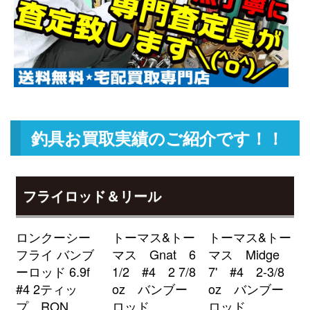
TW HD 1520XHL 未使用
2026/05/02
釣具買取クーポン
g-
（2026/05/31迄）
turi20260508
ダイワ ベイトリール ジリオン リ
22,500円
ミテッド 6.3L Jドリーム 左 未使
2026/05/02
用
釣具買取クーポン
g-
（2026/05/31迄）
turi20260509
釣具お買取実績のご紹介です！！
ダイワ ベイトリール 22 ジリオン
18,000円
TW HD 1000H 右 未使用
2026/05/02
釣具買取クーポン
g-
フライロッド＆リール
（2026/05/31迄）
turi20260510
ローランス HOOK REVEAL-9TS
51,000円
ロンクーシー
トーマス&トー
トーマス&トー
フックリビール-9 日本語モデル
2026/04/04
フライ バンブ
マス Gnat 6
マス Midge
魚探 未使用
ーロッド 6.9f
1/2 #4 2 7/8
7' #4 2-3/8
釣具買取クーポン
turi20260404-
#4 2ティッ
oz バンブー
oz バンブー
（2026/04/30迄）
01
プ RON
ロッド
ロッド
ローランス Elite-9Ti 魚探 未使用
39,000円