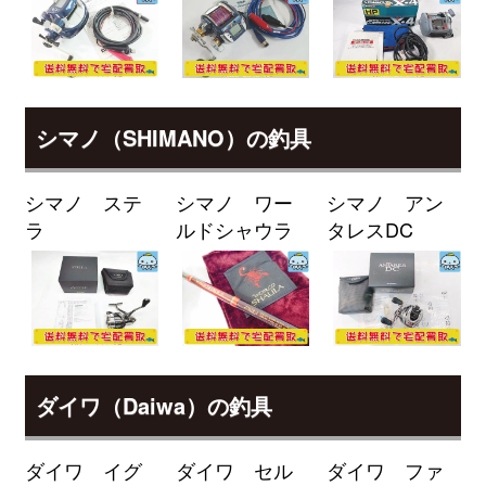
89M/MH・J 未使用
2026/04/04
釣具買取クーポン
g-
（2026/04/30迄）
turi20260401
ダイワ ロッド 22 モアザン ブラン
25,000円
ジーノ EX AGS 93L/M-S 未使用
2026/04/04
シマノ（SHIMANO）の釣具
釣具買取クーポン
g-
（2026/04/30迄）
turi20260402
シマノ ステ
シマノ ワー
シマノ アン
ダイワ ロッド モアザン ブランジ
24,000円
ラ
ルドシャウラ
タレスDC
ーノ EX AGS 97ML/M 未使用
2026/04/04
釣具買取クーポン
g-
（2026/04/30迄）
turi20260403
ダイワ ロッド モアザン ワイズメ
24,000円
ン AGS 130M-4 未使用
2026/04/04
釣具買取クーポン
g-
ダイワ（Daiwa）の釣具
（2026/04/30迄）
turi20260404
ダイワ ロッド 25 モアザン 106M
24,000円
J 未使用
2026/04/04
ダイワ イグ
ダイワ セル
ダイワ ファ