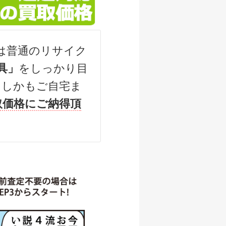
500円
/07/05
は普通のリサイク
000円
具」
をしっかり目
/07/05
（しかもご自宅ま
500円
取価格にご納得頂
/07/05
,000円
/06/06
000円
/06/06
000円
/06/06