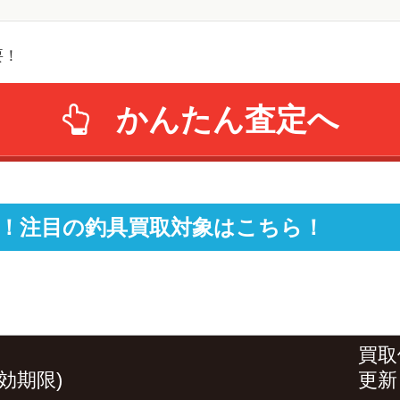
要！
かんたん査定へ
！注目の釣具買取対象はこちら！
買取
効期限)
更新