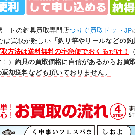
ト LT4000-XH ベイトリール 未使用
38,
g-turi20260708
（2026/07/31迄）
2026
ポートの釣具買取専門店
つりぐ買取ドットJP
ト LT 2000S-P ベイトリール 未使用
36,
では買取が難しい
「釣り竿やリールなどの釣
g-turi20260709
（2026/07/31迄）
2026
買取方法は送料無料の宅急便でおくるだけ！
ト 2506PE-DH ベイトリール 未使用
29,
す！）
釣具の買取価格に自信があるからお買
g-turi20260710
（2026/07/31迄）
2026
の返却送料なども頂いておりません。
ャル TYPE S 90Q 未使用
103
g-turi20260601
（2026/06/30迄）
2026
ペシャル Ｔ90Ｅ 未使用
90,
g-turi20260602
（2026/06/30迄）
2026
5K 未使用
84,
g-turi20260603
（2026/06/30迄）
2026