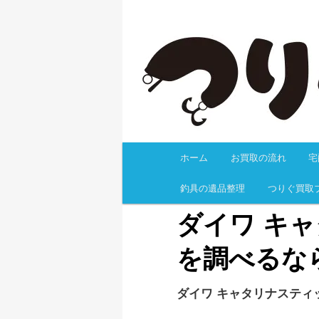
釣具を高く売るなら、目利きも
無料事前査定、梱包キットの無
の返却料も無料！有人サポート
釣具買取なら
ホーム
お買取の流れ
宅
メインコンテンツへ移
釣具の遺品整理
つりぐ買取
ダイワ キャ
を調べるな
ダイワ キャタリナスティック 