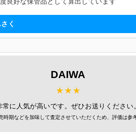
2026
程度良好な保管品として算出しています
g-turi20260805
（2026/08/31迄）
尺 へら竿 未使用
57,
んさく
g-turi20260806
（2026/08/31迄）
2026
K 18尺 へら竿 未使用
48,
g-turi20260807
（2026/08/31迄）
2026
J 13尺 へら竿 未使用
33,
DAIWA
g-turi20260808
（2026/08/31迄）
2026
 11尺 へら竿 未使用
33,
g-turi20260809
（2026/08/31迄）
2026
非常に人気が高いです。ぜひお送りください
Ｋ16尺 へら竿 未使用
28,
g-turi20260810
（2026/08/31迄）
2026
売時期などを加味して査定させていただくため、評価は参
弓 閃光レインボー 27尺 未使用
62,