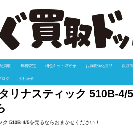
抜群のつりぐ買取ドットJPにおまかせください！24H以内に必ず返信の
料サービス、送料無料、大歓迎でお買取します。迅速なお振込で万が一
も充実しています。だから安心、カンタンでスムーズです。
つりぐ買取ドットJP
配買取
無料査定
梱包キット取寄せ
お買取強化商品
買取
動
ブログ
会社紹介
タリナスティック 510B-4/
ら
510B-4/5
を売るならおまかせください！