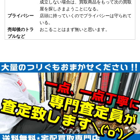
ホンデックス PS-501CN 魚探 未
15,000円
成立しない場合は、買取商品をもって次の買取
屋を探しさまようことになる。
使用
2026/01/24
プライバシー
店頭に持っていくのでプライバシーは守られて
釣具買取クーポン
いる。
plamo20260124-
売却後のトラ
おこることはまず無いと思います。
（2026/02/28迄）
05
ブルなど
ABU カーディナル33 CDL 未使用
57,000円
釣具買取クーポン
2026/01/17
turi20260117-
（2026/01/31迄）
01
ABU カーディナル3X express 未
45,000円
使用
2026/01/17
釣具買取クーポン
turi20260117-
（2026/01/31迄）
02
ABU カーディナル3BD CDL 未使
42,500円
用
2026/01/17
釣具買取クーポン
turi20260117-
（2026/01/31迄）
03
ABU カーディナル3 BRX 未使用
33,000円
釣具買取クーポン
2026/01/17
turi20260117-