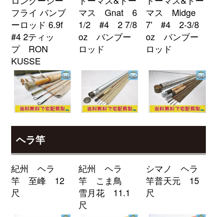
（2026/04/30迄）
01
フライ バンブ
マス Gnat 6
マス Midge
ローランス Elite-9Ti 魚探 未使用
39,000円
ーロッド 6.9f
1/2 #4 2 7/8
7' #4 2-3/8
釣具買取クーポン
2026/04/04
turi20260404-
#4 2ティッ
oz バンブー
oz バンブー
（2026/04/30迄）
02
プ RON
ロッド
ロッド
ローランス Elite-7Ti GPS魚探 未
24,000円
KUSSE
使用
2026/04/04
釣具買取クーポン
turi20260404-
（2026/04/30迄）
03
ローランス HDS7 GEN2 TOUCH
24,000円
魚探 未使用
2026/04/04
釣具買取クーポン
turi20260404-
（2026/04/30迄）
04
ヘラ竿
ローランス Elite-4X HDI 魚探 未
9,000円
使用
2026/04/04
紀州 ヘラ
紀州 ヘラ
シマノ ヘラ
釣具買取クーポン
turi20260404-
竿 至峰 12
竿 こま鳥
竿普天元 15
（2026/04/30迄）
05
尺
雪月花 11.1
尺
シマノ 電動リール 24 フォースマ
34,500円
尺
スター 2000 未使用
2026/04/04