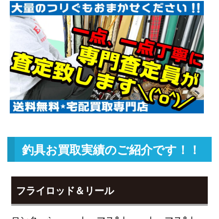
ダイワ ベイトリール ジリオン
25,500円
TW HD 1520XHL 未使用
2026/05/02
釣具買取クーポン
g-
（2026/05/31迄）
turi20260508
ダイワ ベイトリール ジリオン リ
22,500円
ミテッド 6.3L Jドリーム 左 未使
2026/05/02
用
釣具買取クーポン
g-
（2026/05/31迄）
turi20260509
ダイワ ベイトリール 22 ジリオン
18,000円
TW HD 1000H 右 未使用
2026/05/02
釣具買取クーポン
g-
釣具お買取実績のご紹介です！！
（2026/05/31迄）
turi20260510
ローランス HOOK REVEAL-9TS
51,000円
フックリビール-9 日本語モデル
2026/04/04
フライロッド＆リール
魚探 未使用
釣具買取クーポン
turi20260404-
ロンクーシー
トーマス&トー
トーマス&トー