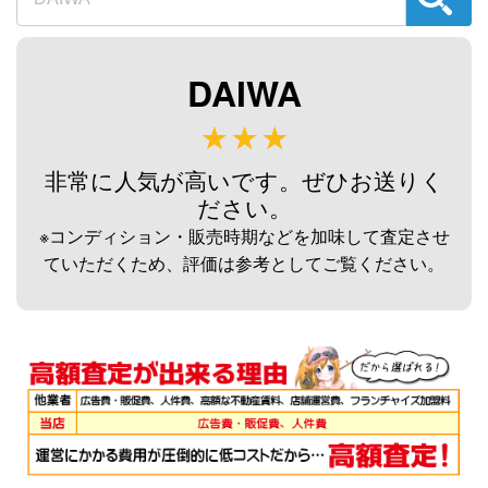
ダイワ 荒法師 武天K 18尺 へら竿
48,000円
未使用
2026/08/02
釣具買取クーポン
g-
DAIWA
（2026/08/31迄）
turi20260807
ダイワ 荒法師 武天J 13尺 へら竿
33,000円
未使用
2026/08/02
非常に人気が高いです。ぜひお送りく
釣具買取クーポン
g-
ださい。
（2026/08/31迄）
turi20260808
※コンディション・販売時期などを加味して査定させ
ダイワ 荒法師 武天J 11尺 へら竿
33,000円
ていただくため、評価は参考としてご覧ください。
未使用
2026/08/02
釣具買取クーポン
g-
（2026/08/31迄）
turi20260809
ダイワ 荒法師 武天Ｋ16尺 へら竿
28,500円
未使用
2026/08/02
釣具買取クーポン
g-
（2026/08/31迄）
turi20260810
シマノ へら竿 飛天弓 閃光レイン
62,000円