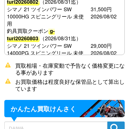
（2026/08/31迄）
turi20260802
シマノ 21 ツインパワー SW
31,500円
10000HG スピニングリール 未使
2026/08/02
用
釣具買取クーポン
g-
（2026/08/31迄）
turi20260803
シマノ 21 ツインパワー SW
29,000円
14000PG スピニングリール 未使
2026/08/02
用
買取相場・在庫変動で予告なく価格変更にな
釣具買取クーポン
g-
る事があります
（2026/08/31迄）
turi20260804
お買取価格は程度良好な保管品として算出し
シマノ 15 ツインパワー SW
21,000円
ています
8000HG スピニングリール 未使用
2026/08/02
釣具買取クーポン
g-
（2026/08/31迄）
turi20260805
かんたん買取けんさく
ダイワ 荒法師 21尺 へら竿 未使用
57,500円
釣具買取クーポン
2026/08/02
g-
（2026/08/31迄）
turi20260806