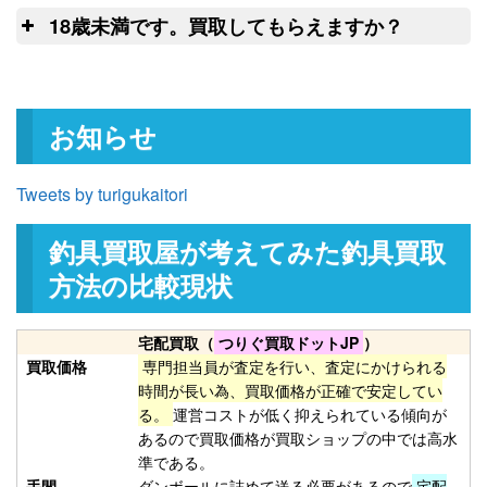
ゆ
和竿 一文字 籐にぎり 紀州 13.3尺
27,000円
日以上連絡がつかない場合には、弊社に
18歳未満です。買取してもらえますか？
未使用
2026/02/21
て任意に物品を処分させていただきま
釣具買取クーポン
turi20260221-
申
す。
（2026/03/31迄）
03
和竿 源竿師 名匠 十三 13尺 未使
27,000円
お知らせ
用
2026/02/21
釣具買取クーポン
turi20260221-
Tweets by turigukaitori
（2026/03/31迄）
04
和竿 竿かづ へチ チヌ 7尺7寸 未
10,500円
釣具買取屋が考えてみた釣具買取
使用
2026/02/21
釣具買取クーポン
turi20260221-
方法の比較現状
（2026/03/31迄）
05
Orvis オービス フライリール
27,000円
宅配買取（
つりぐ買取ドットJP
）
CFO123 未使用
2026/02/14
買取価格
専門担当員が査定を行い、査定にかけられる
釣具買取クーポン
turi20260214-
時間が長い為、買取価格が正確で安定してい
る。
運営コストが低く抑えられている傾向が
（2026/02/28迄）
01
あるので買取価格が買取ショップの中では高水
Orvis オービス フライリール
24,000円
準である。
CFO III 未使用
2026/02/14
手間
ダンボールに詰めて送る必要があるので
宅配