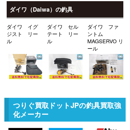
J 未使用
2026/04/04
ダイワ（Daiwa）の釣具
釣具買取クーポン
g-
（2026/04/30迄）
turi20260405
ミヤマエ 電動リール コマンド X-
60,000円
ダイワ イグ
ダイワ セル
ダイワ ファ
9SP 12V 未使用
2026/03/07
ジスト リー
テート リー
ントム
釣具買取クーポン
turi20260307-
ル
ル
MAGSERVO リ
（2026/03/31迄）
01
ール
ミヤマエ 電動リール ハイパワー
24,000円
コマンド X6HP 12V 未使用
2026/03/07
釣具買取クーポン
turi20260307-
（2026/03/31迄）
02
ミヤマエ 電動リール ミヤエポッ
21,500円
ク コマンド X8 CX-8S 12V 未使用
2026/03/07
釣具買取クーポン
turi20260307-
つりぐ買取ドットJPの釣具買取強
（2026/03/31迄）
03
化メーカー
ミヤマエ 電動リール コマンド X6
21,000円
12V 未使用
2026/03/07
釣具買取クーポン
turi20260307-