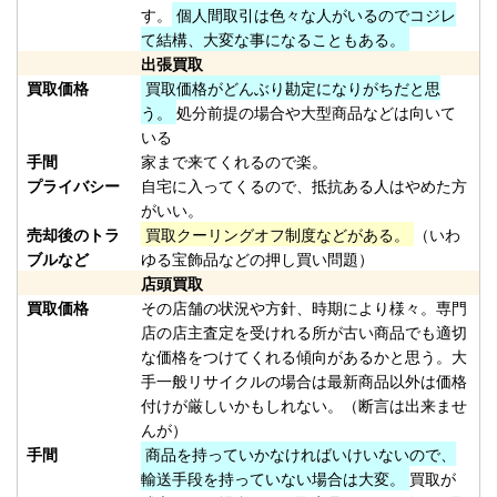
す。
個人間取引は色々な人がいるのでコジレ
plamo20260124-
て結構、大変な事になることもある。
（2026/02/28迄）
01
出張買取
ホンデックス HE-71GPⅡ 魚探 未
37,500円
買取価格
買取価格がどんぶり勘定になりがちだと思
使用
2026/01/24
う。
処分前提の場合や大型商品などは向いて
釣具買取クーポン
いる
手間
家まで来てくれるので楽。
plamo20260124-
プライバシー
自宅に入ってくるので、抵抗ある人はやめた方
（2026/02/28迄）
02
がいい。
ホンデックス HE-81GPⅢ 魚探 未
36,000円
売却後のトラ
買取クーリングオフ制度などがある。
（いわ
使用
2026/01/24
ブルなど
ゆる宝飾品などの押し買い問題）
釣具買取クーポン
店頭買取
plamo20260124-
買取価格
その店舗の状況や方針、時期により様々。専門
店の店主査定を受けれる所が古い商品でも適切
（2026/02/28迄）
03
な価格をつけてくれる傾向があるかと思う。大
ホンデックス PS-610C-WP ワカ
28,500円
手一般リサイクルの場合は最新商品以外は価格
サギパック 魚探 未使用
2026/01/24
付けが厳しいかもしれない。（断言は出来ませ
釣具買取クーポン
んが）
plamo20260124-
手間
商品を持っていかなければいけいないので、
（2026/02/28迄）
04
輸送手段を持っていない場合は大変。
買取が