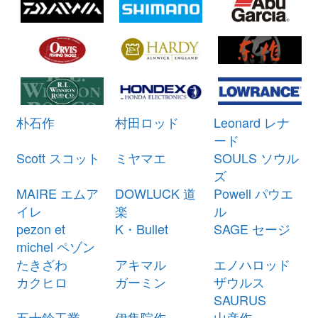
（2026/03/31迄）
04
ミヤマエ 電動リール ハイパワー
21,000円
コマンド X5 CX-5 12V 未使用
2026/03/07
釣具買取クーポン
turi20260307-
（2026/03/31迄）
05
シマノ ベイトリール 21 アンタレ
28,500円
朴石作
村田ロッド
Leonard レナ
スDC XG 左 未使用
2026/03/07
ード
釣具買取クーポン
g-
Scott スコット
ミヤマエ
SOULS ソウル
（2026/03/31迄）
turi20260301
ズ
シマノ ベイトリール 23 アンタレ
27,000円
MAIRE エムア
DOWLUCK 道
Powell パウエ
スDC MD XG 右 未使用
2026/03/07
イレ
楽
ル
釣具買取クーポン
g-
pezon et
K・Bullet
SAGE セージ
（2026/03/31迄）
turi20260302
michel ペゾン
シマノ ベイトリール 20 カルカッ
27,000円
たきざわ
アキマル
エノハロッド
タ コンクエスト DC 201HG 左 未
2026/03/07
カクヒロ
ガーミン
ザウルス
使用
SAURUS
釣具買取クーポン
g-
五十鈴工業
伊集院作
山彦作