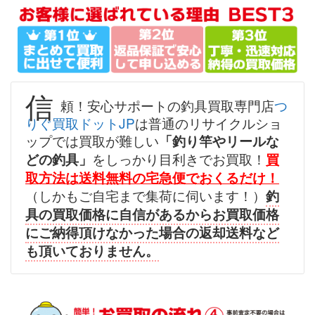
ボー 27尺 未使用
2026/07/05
釣具買取クーポン
g-
（2026/07/31迄）
turi20260701
シマノ へら竿 飛天弓 閃光レイン
57,000円
ボー 24尺 未使用
2026/07/05
釣具買取クーポン
g-
信
頼！安心サポートの釣具買取専門店
つ
（2026/07/31迄）
turi20260702
りぐ買取ドットJP
は普通のリサイクルショ
シマノ へら竿 飛天弓 柳 18尺 未
45,000円
ップでは買取が難しい
「釣り竿やリールな
使用
2026/07/05
をしっかり目利きでお買取！
どの釣具」
買
釣具買取クーポン
g-
取方法は送料無料の宅急便でおくるだけ！
（2026/07/31迄）
turi20260703
（しかもご自宅まで集荷に伺います！）
釣
シマノ へら竿 飛天弓 閃光L 24尺
39,000円
具の買取価格に自信があるからお買取価格
未使用
2026/07/05
にご納得頂けなかった場合の返却送料など
釣具買取クーポン
g-
も頂いておりません。
（2026/07/31迄）
turi20260704
シマノ へら竿 飛天弓 皆空 15尺
34,000円
未使用
2026/07/05
釣具買取クーポン
g-