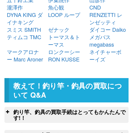
（2026/03/31迄）
turi20260303
瀧澤作
魚心観
CND
シマノ ベイトリール 22 エクスセ
24,000円
DYNA KING ダ
LOOP ループ
RENZETTI レ
ンス DC XG 右 未使用
2026/03/07
イナキング
ンゼッティ
釣具買取クーポン
g-
スミス SMITH
ゼナック
ダイコー Daiko
（2026/03/31迄）
turi20260304
ティムコ TMC
トーマス＆ト
メガバス
シマノ ベイトリール 25 アルデバ
23,500円
ーマス
megabass
ラン DC 31XG 左 未使用
2026/03/07
マークアロナ
ロンクーシー
ネイチャーボ
釣具買取クーポン
g-
ー Marc Aroner
RON KUSSE
ーイズ
（2026/03/31迄）
turi20260305
ダイワ ヘラ竿 枯法師 19尺 未使用
54,000円
釣具買取クーポン
2026/03/07
g-
教えて！釣り竿・釣具の買取につ
（2026/03/31迄）
turi20260301
ダイワ ヘラ竿 枯法師N 13尺 未使
34,500円
いて Q&A
用
2026/03/07
釣具買取クーポン
g-
釣り竿、釣具の買取手続はとってもかんたんで
（2026/03/31迄）
turi20260302
す!！
ダイワ ヘラ竿 枯法師N 11尺 未使
32,500円
釣
用
2026/03/07