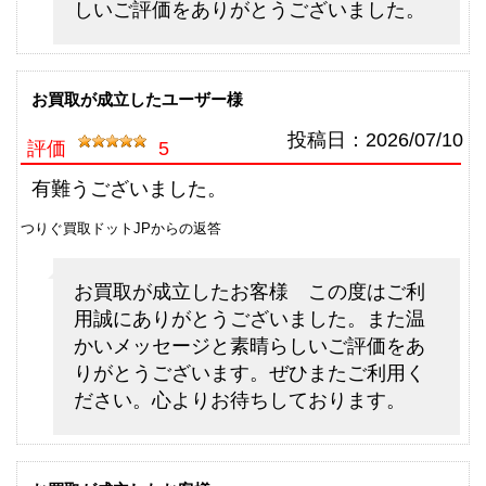
しいご評価をありがとうございました。
釣具買取クーポン
g-
（2026/06/30迄）
turi20260609
シマノ 電動リール 21 ビーストマ
60,000円
お買取が成立したユーザー様
スター 3000EJ 未使用
2026/06/06
釣具買取クーポン
g-
投稿日：
2026/07/10
評価
5
（2026/06/30迄）
turi20260610
シマノ フライロッド アスキス
45,500円
有難うございました。
J1508 未使用
2026/05/02
つりぐ買取ドットJPからの返答
釣具買取クーポン
g-
（2026/05/31迄）
turi20260501
お買取が成立したお客様 この度はご利
シマノ フライロッド アスキス
36,000円
用誠にありがとうございました。また温
J1408 未使用
2026/05/02
かいメッセージと素晴らしいご評価をあ
釣具買取クーポン
g-
りがとうございます。ぜひまたご利用く
（2026/05/31迄）
turi20260502
ださい。心よりお待ちしております。
シマノ フライロッド フリースト
15,000円
ーン LD-S 9025 未使用
2026/05/02
釣具買取クーポン
g-