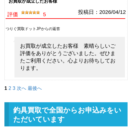
（2026/05/31迄）
turi20260503
お買取が成立したお客様
シマノ フライロッド リーストー
13,500円
投稿日：
2026/04/12
評価
5
ン LD-S 9028 ＃8 9’2” 未使用
2026/05/02
釣具買取クーポン
g-
つりぐ買取ドットJPからの返答
（2026/05/31迄）
turi20260504
シマノ フライロッド ライムスト
7,500円
お買取が成立したお客様 素晴らしいご
ーン 7063 ＃3 7’6” 未使用
2026/05/02
評価をありがとうございました。ぜひま
釣具買取クーポン
g-
たご利用ください。心よりお待ちしてお
（2026/05/31迄）
turi20260505
ります。
ダイワ ベイトリール TDジリオン
48,000円
リミテッド 7.9L Jドリーム 左 未
2026/05/02
使用
1
2
3
次へ
最後へ
釣具買取クーポン
g-
（2026/05/31迄）
turi20260506
ダイワ ベイトリール ジリオン
33,000円
釣具買取で全国からお申込みをい
TW HD 1520SHL 左 未使用
2026/05/02
ただいています
釣具買取クーポン
g-
（2026/05/31迄）
turi20260507