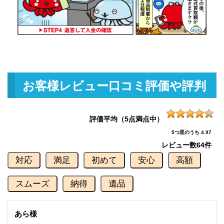
ベイトリール 未使用
2026/07/05
釣具買取クーポン
g-
（2026/07/31迄）
turi20260710
ダイワ 銀影競技スペシャル TYPE
103,000円
S 90Q 未使用
2026/06/06
釣具買取クーポン
g-
お客様レビュー口コミ評価や評判
（2026/06/30迄）
turi20260601
ダイワ 銀影競技 スペシャル Ｔ90
90,000円
Ｅ 未使用
2026/06/06
評価平均（5点満点中）
釣具買取クーポン
g-
5つ星のうち 4.97
（2026/06/30迄）
turi20260602
レビュー数
64件
ダイワ 銀影競技T85K 未使用
84,000円
対応
満足
初めて
安心
高額
釣具買取クーポン
2026/06/06
g-
（2026/06/30迄）
turi20260603
スムーズ
納得
遺品
ダイワ 銀影競技メガトルク 急瀬
78,000円
抜 H90V 未使用
2026/06/06
釣具買取クーポン
あら様
g-