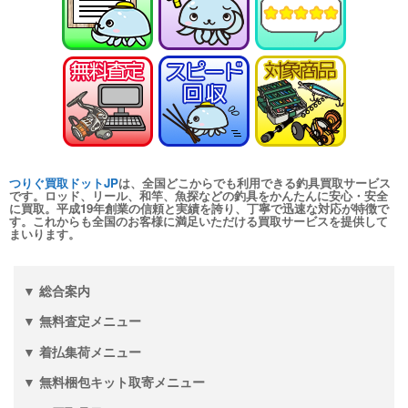
未使用
2026/01/10
釣具買取クーポン
turi20260110-
（2026/01/31迄）
04
シマノ ヘラ竿 飛天弓 皆空 12尺
24,000円
未使用
2026/01/10
釣具買取クーポン
turi20260110-
（2026/01/31迄）
05
和竿 至峰 13.1尺 未使用
66,000円
つりぐ買取ドットJP
は、全国どこからでも利用できる釣具買取サービス
釣具買取クーポン
2026/01/04
turi20260104-
です。ロッド、リール、和竿、魚探などの釣具をかんたんに安心・安全
に買取。平成19年創業の信頼と実績を誇り、丁寧で迅速な対応が特徴で
（2026/01/31迄）
01
す。これからも全国のお客様に満足いただける買取サービスを提供して
まいります。
和竿 至峰 9.5尺 未使用
60,000円
釣具買取クーポン
2026/01/04
turi20260104-
（2026/01/31迄）
02
▼ 総合案内
和竿 紀州竹竿 山彦 むらさめ 信
28,500円
▼ 無料査定メニュー
8.1尺 未使用
2026/01/04
釣具買取クーポン
▼ 着払集荷メニュー
turi20260104-
（2026/01/31迄）
03
▼ 無料梱包キット取寄メニュー
和竿 源竿師 柳雪 9.2尺 未使用
18,000円