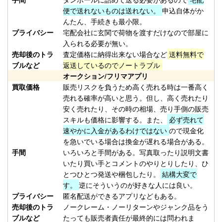
釣具買取クーポン
turi20260214-
便で送れないものは送れない。
申込自体がか
（2026/02/28迄）
02
んたん、手続きも最小限。
Orvis オービス フライリール
17,500円
プライバシー
宅配会社に玄関で荷物を渡すだけなので部屋に
CFO IV 未使用
2026/02/14
入られる必要が無い。
売却後のトラ
査定価格に納得出来ない場合など
送料無料で
釣具買取クーポン
turi20260214-
ブルなど
返送しているのでノートラブル
（2026/02/28迄）
03
オークション/フリマアプリ
Orvis オービス フライリール
10,000円
買取価格
販売リスクを負うため高く売れる時は一番高く
MACH V 未使用
2026/02/14
売れる確率が高いと思う。但し、高く売れたり
釣具買取クーポン
turi20260214-
安く売れたり、その時の相場、売り手側の販売
（2026/02/28迄）
04
スキルも価格に影響する。また、
必ず売れて
速やかに入金があるわけではない
ので現金化
Orvis オービス フライリール
5,500円
を急いでいる場合は換金が遅れる場合がある。
BATTENKILL DISC 7/8 ディスク
2026/02/14
手間
いろいろと手間がある。写真取ったり説明文書
未使用
いたり買い手とコメントのやりとりしたり、ひ
釣具買取クーポン
turi20260214-
とつひとつ発送や梱包したり。
結構大変で
（2026/02/28迄）
05
す。
逆にそういうのが好きな人には良い。
ホンデックス PS-800GP 魚探 未
49,000円
プライバシー
匿名配送ができるアプリなどもある。
売却後のトラ
ノークレーム・ノーリターンやジャンク品をう
使用
2026/01/24
ブルなど
たっても販売者責任が最終的には問われま
釣具買取クーポン