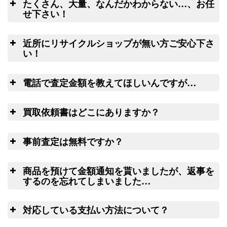
たくさん、大量、なんだかわからない…、お任
釣具買取クーポン
g-
こちらのフォームよりクロネコヤマトの
せ下さい！
（2026/03/31迄）
turi20260303
集荷申込み
良
ダイワ ヘラ竿 七代目 枯法師N 8
22,500円
釣竿を入れる無料梱包キッ
近所にリサイクルショップが無い方ご安心下さ
尺 未使用
2026/03/07
トのお取寄サービス
い！
釣具買取クーポン
g-
ウェブ無料査定サービス
全
（2026/03/31迄）
turi20260304
電話で査定金額を教えてほしいんですが…
ダイワ ヘラ竿 枯法師 14尺 未使用
13,000円
リール
釣具買取クーポン
2026/03/07
g-
電
や釣り竿を梱包するダンボール、ケース
買取依頼書はどこにありますか？
（2026/03/31迄）
turi20260305
ご心配な送る送
の無料配送サービス
ウェ
和竿 先代孤舟 ぬ希 硬式純正鶺鴒
42,000円
料、返す送料は勿論無料！買取価格も納
こ
ブ
LINE
ちら(PDF)
14尺 未使用
2026/02/21
事前査定は無料ですか？
得価格でご満足いただけます。お買取り
釣具買取クーポン
turi20260221-
出来ない状態の釣り道具が入っていても
は
（2026/03/31迄）
01
処分料はかかりません。
商品を預けて金額通知を貰いましたが、返事を
ウェブフォーム
和竿 蟹歩 別選硬式 寒蕾 銀朱総塗
42,000円
するのを忘れてしまいました…
9.2尺 未使用
2026/02/21
査
釣具買取クーポン
turi20260221-
対応している支払い方法について？
（2026/03/31迄）
02
14