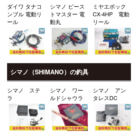
ダイワ タナコ
シマノ ビース
ミヤエポック
ダイワ ロッド モアザン
27,500円
ンブル 電動リ
トマスター 電
CX-4HP 電動
89M/MH・J 未使用
2026/04/04
ール
動丸
リール
釣具買取クーポン
g-
（2026/04/30迄）
turi20260401
ダイワ ロッド 22 モアザン ブラン
25,000円
ジーノ EX AGS 93L/M-S 未使用
2026/04/04
釣具買取クーポン
g-
（2026/04/30迄）
turi20260402
ダイワ ロッド モアザン ブランジ
24,000円
シマノ（SHIMANO）の釣具
ーノ EX AGS 97ML/M 未使用
2026/04/04
釣具買取クーポン
g-
シマノ ステ
シマノ ワー
シマノ アン
（2026/04/30迄）
turi20260403
ラ
ルドシャウラ
タレスDC
ダイワ ロッド モアザン ワイズメ
24,000円
ン AGS 130M-4 未使用
2026/04/04
釣具買取クーポン
g-
（2026/04/30迄）
turi20260404
ダイワ ロッド 25 モアザン 106M
24,000円