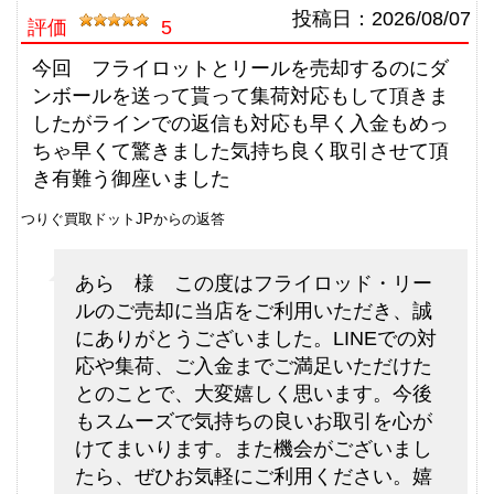
（2026/06/30迄）
turi20260604
投稿日：
2026/08/07
評価
5
ダイワ 銀影 エア T90 N 未使用
33,000円
釣具買取クーポン
2026/06/06
g-
今回 フライロットとリールを売却するのにダ
（2026/06/30迄）
turi20260605
ンボールを送って貰って集荷対応もして頂きま
シマノ 電動リール 22 ビーストマ
75,000円
したがラインでの返信も対応も早く入金もめっ
スター MD 6000 未使用
2026/06/06
ちゃ早くて驚きました気持ち良く取引させて頂
釣具買取クーポン
g-
き有難う御座いました
（2026/06/30迄）
turi20260606
つりぐ買取ドットJPからの返答
シマノ 電動リール 24 ビーストマ
72,000円
スター MD 12000 未使用
2026/06/06
あら 様 この度はフライロッド・リー
釣具買取クーポン
g-
ルのご売却に当店をご利用いただき、誠
（2026/06/30迄）
turi20260607
にありがとうございました。LINEでの対
シマノ 電動リール 26 ビーストマ
63,000円
応や集荷、ご入金までご満足いただけた
スター 1000 未使用
2026/06/06
とのことで、大変嬉しく思います。今後
釣具買取クーポン
g-
もスムーズで気持ちの良いお取引を心が
（2026/06/30迄）
turi20260608
けてまいります。また機会がございまし
シマノ 電動リール 20 ビーストマ
61,500円
たら、ぜひお気軽にご利用ください。嬉
スター MD 3000 未使用
2026/06/06