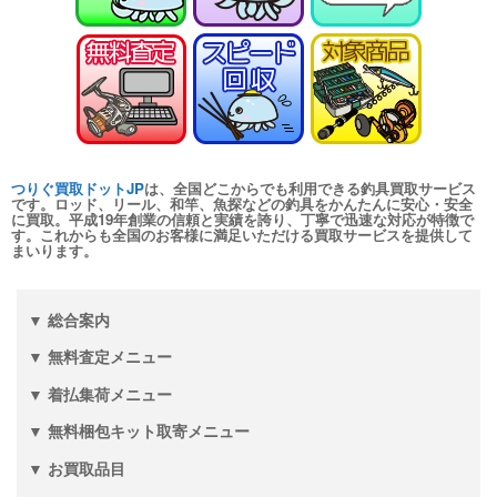
turi20260110-
（2026/01/31迄）
04
シマノ ヘラ竿 飛天弓 皆空 12尺
24,000円
未使用
2026/01/10
釣具買取クーポン
turi20260110-
（2026/01/31迄）
05
和竿 至峰 13.1尺 未使用
66,000円
つりぐ買取ドットJP
は、全国どこからでも利用できる釣具買取サービス
釣具買取クーポン
2026/01/04
turi20260104-
です。ロッド、リール、和竿、魚探などの釣具をかんたんに安心・安全
に買取。平成19年創業の信頼と実績を誇り、丁寧で迅速な対応が特徴で
（2026/01/31迄）
01
す。これからも全国のお客様に満足いただける買取サービスを提供して
まいります。
和竿 至峰 9.5尺 未使用
60,000円
釣具買取クーポン
2026/01/04
turi20260104-
（2026/01/31迄）
02
▼ 総合案内
和竿 紀州竹竿 山彦 むらさめ 信
28,500円
▼ 無料査定メニュー
8.1尺 未使用
2026/01/04
釣具買取クーポン
▼ 着払集荷メニュー
turi20260104-
（2026/01/31迄）
03
▼ 無料梱包キット取寄メニュー
和竿 源竿師 柳雪 9.2尺 未使用
18,000円
▼ お買取品目
釣具買取クーポン
2026/01/04
turi20260104-