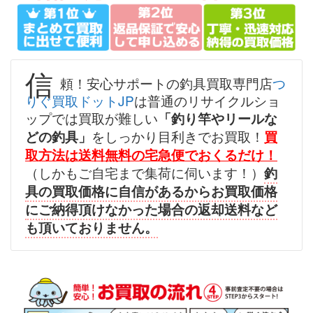
（2026/07/31迄）
turi20260701
シマノ へら竿 飛天弓 閃光レイン
57,000円
ボー 24尺 未使用
2026/07/05
釣具買取クーポン
g-
信
頼！安心サポートの釣具買取専門店
つ
（2026/07/31迄）
turi20260702
りぐ買取ドットJP
は普通のリサイクルショ
シマノ へら竿 飛天弓 柳 18尺 未
45,000円
ップでは買取が難しい
「釣り竿やリールな
使用
2026/07/05
をしっかり目利きでお買取！
どの釣具」
買
釣具買取クーポン
g-
取方法は送料無料の宅急便でおくるだけ！
（2026/07/31迄）
turi20260703
（しかもご自宅まで集荷に伺います！）
釣
シマノ へら竿 飛天弓 閃光L 24尺
39,000円
具の買取価格に自信があるからお買取価格
未使用
2026/07/05
にご納得頂けなかった場合の返却送料など
釣具買取クーポン
g-
も頂いておりません。
（2026/07/31迄）
turi20260704
シマノ へら竿 飛天弓 皆空 15尺
34,000円
未使用
2026/07/05
釣具買取クーポン
g-
（2026/07/31迄）
turi20260705