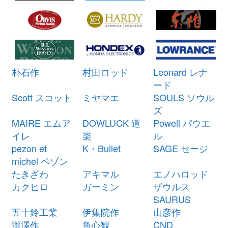
ミヤマエ 電動リール ハイパワー
21,000円
コマンド X5 CX-5 12V 未使用
2026/03/07
釣具買取クーポン
turi20260307-
（2026/03/31迄）
05
シマノ ベイトリール 21 アンタレ
28,500円
朴石作
村田ロッド
Leonard レナ
スDC XG 左 未使用
2026/03/07
ード
釣具買取クーポン
g-
Scott スコット
ミヤマエ
SOULS ソウル
（2026/03/31迄）
turi20260301
ズ
シマノ ベイトリール 23 アンタレ
27,000円
MAIRE エムア
DOWLUCK 道
Powell パウエ
スDC MD XG 右 未使用
2026/03/07
イレ
楽
ル
釣具買取クーポン
g-
pezon et
K・Bullet
SAGE セージ
（2026/03/31迄）
turi20260302
michel ペゾン
シマノ ベイトリール 20 カルカッ
27,000円
たきざわ
アキマル
エノハロッド
タ コンクエスト DC 201HG 左 未
2026/03/07
カクヒロ
ガーミン
ザウルス
使用
SAURUS
釣具買取クーポン
g-
五十鈴工業
伊集院作
山彦作
（2026/03/31迄）
turi20260303
瀧澤作
魚心観
CND