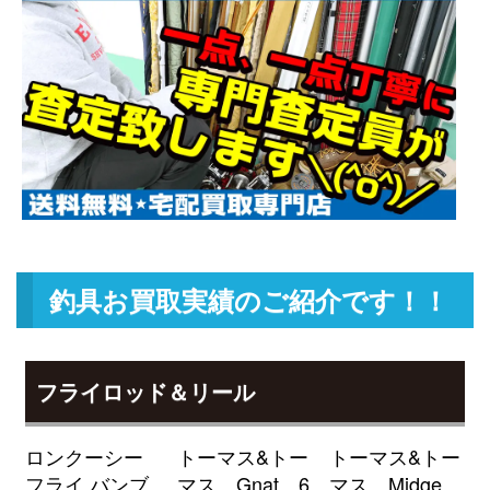
TW HD 1520XHL 未使用
2026/05/02
釣具買取クーポン
g-
（2026/05/31迄）
turi20260508
ダイワ ベイトリール ジリオン リ
22,500円
ミテッド 6.3L Jドリーム 左 未使
2026/05/02
用
釣具買取クーポン
g-
（2026/05/31迄）
turi20260509
ダイワ ベイトリール 22 ジリオン
18,000円
TW HD 1000H 右 未使用
2026/05/02
釣具買取クーポン
g-
釣具お買取実績のご紹介です！！
（2026/05/31迄）
turi20260510
ローランス HOOK REVEAL-9TS
51,000円
フックリビール-9 日本語モデル
2026/04/04
フライロッド＆リール
魚探 未使用
釣具買取クーポン
turi20260404-
ロンクーシー
トーマス&トー
トーマス&トー
（2026/04/30迄）
01
フライ バンブ
マス Gnat 6
マス Midge
ローランス Elite-9Ti 魚探 未使用
39,000円