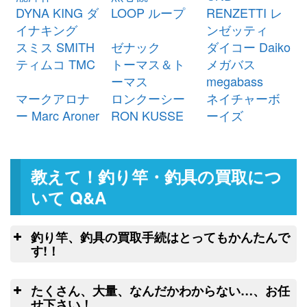
シマノ ベイトリール 22 エクスセ
24,000円
DYNA KING ダ
LOOP ループ
RENZETTI レ
ンス DC XG 右 未使用
2026/03/07
イナキング
ンゼッティ
釣具買取クーポン
g-
スミス SMITH
ゼナック
ダイコー Daiko
（2026/03/31迄）
turi20260304
ティムコ TMC
トーマス＆ト
メガバス
シマノ ベイトリール 25 アルデバ
23,500円
ーマス
megabass
ラン DC 31XG 左 未使用
2026/03/07
マークアロナ
ロンクーシー
ネイチャーボ
釣具買取クーポン
g-
ー Marc Aroner
RON KUSSE
ーイズ
（2026/03/31迄）
turi20260305
ダイワ ヘラ竿 枯法師 19尺 未使用
54,000円
釣具買取クーポン
2026/03/07
g-
教えて！釣り竿・釣具の買取につ
（2026/03/31迄）
turi20260301
ダイワ ヘラ竿 枯法師N 13尺 未使
34,500円
いて Q&A
用
2026/03/07
釣具買取クーポン
g-
釣り竿、釣具の買取手続はとってもかんたんで
（2026/03/31迄）
turi20260302
す!！
ダイワ ヘラ竿 枯法師N 11尺 未使
32,500円
釣
用
2026/03/07
たくさん、大量、なんだかわからない…、お任
釣具買取クーポン
g-
こちらのフォームよりクロネコヤマトの
せ下さい！