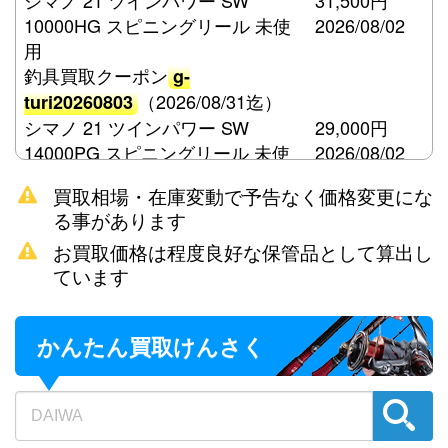
シマノ 21 ツインパワー SW
31,500円
10000HG スピニングリール 未使
2026/08/02
用
釣具買取クーポン
g-
（2026/08/31迄）
turi20260803
シマノ 21 ツインパワー SW
29,000円
14000PG スピニングリール 未使
2026/08/02
用
買取相場・在庫変動で予告なく価格変更にな
釣具買取クーポン
g-
る事があります
（2026/08/31迄）
turi20260804
お買取価格は程度良好な保管品として算出し
シマノ 15 ツインパワー SW
21,000円
ています
8000HG スピニングリール 未使用
2026/08/02
釣具買取クーポン
g-
（2026/08/31迄）
turi20260805
かんたん買取けんさく
ダイワ 荒法師 21尺 へら竿 未使用
57,500円
釣具買取クーポン
2026/08/02
g-
（2026/08/31迄）
turi20260806
ダイワ 荒法師 武天K 18尺 へら竿
48,000円