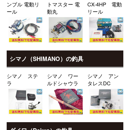
ンブル 電動リ
トマスター 電
CX-4HP 電動
89M/MH・J 未使用
2026/04/04
ール
動丸
リール
釣具買取クーポン
g-
（2026/04/30迄）
turi20260401
ダイワ ロッド 22 モアザン ブラン
25,000円
ジーノ EX AGS 93L/M-S 未使用
2026/04/04
釣具買取クーポン
g-
（2026/04/30迄）
turi20260402
ダイワ ロッド モアザン ブランジ
24,000円
シマノ（SHIMANO）の釣具
ーノ EX AGS 97ML/M 未使用
2026/04/04
釣具買取クーポン
g-
シマノ ステ
シマノ ワー
シマノ アン
（2026/04/30迄）
turi20260403
ラ
ルドシャウラ
タレスDC
ダイワ ロッド モアザン ワイズメ
24,000円
ン AGS 130M-4 未使用
2026/04/04
釣具買取クーポン
g-
（2026/04/30迄）
turi20260404
ダイワ ロッド 25 モアザン 106M
24,000円
J 未使用
2026/04/04