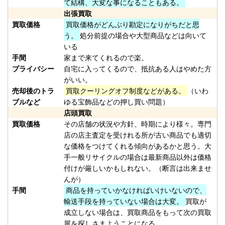
て結構、大変な事になることもある。
（2026/02/28迄）
01
出張買取
ホンデックス HE-71GPⅡ 魚探 未
37,500円
買取価格
買取価格がどんぶり勘定になりがちだと思
使用
2026/01/24
う。
処分前提の場合や大型商品などは向いて
釣具買取クーポン
いる
手間
家まで来てくれるので楽。
plamo20260124-
プライバシー
自宅に入ってくるので、抵抗ある人はやめた方
（2026/02/28迄）
02
がいい。
ホンデックス HE-81GPⅢ 魚探 未
36,000円
売却後のトラ
買取クーリングオフ制度などがある。
（いわ
使用
2026/01/24
ブルなど
ゆる宝飾品などの押し買い問題）
釣具買取クーポン
店頭買取
plamo20260124-
買取価格
その店舗の状況や方針、時期により様々。専門
店の店主査定を受けれる所が古い商品でも適切
（2026/02/28迄）
03
な価格をつけてくれる傾向があるかと思う。大
ホンデックス PS-610C-WP ワカ
28,500円
手一般リサイクルの場合は最新商品以外は価格
サギパック 魚探 未使用
2026/01/24
付けが厳しいかもしれない。（断言は出来ませ
釣具買取クーポン
んが）
plamo20260124-
手間
商品を持っていかなければいけいないので、
（2026/02/28迄）
04
輸送手段を持っていない場合は大変。
買取が
ホンデックス PS-501CN 魚探 未
15,000円
成立しない場合は、買取商品をもって次の買取
屋を探しさまようことになる。