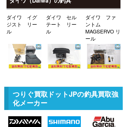
ダイワ（Daiwa）の釣具
釣具買取クーポン
g-
（2026/04/30迄）
turi20260405
ミヤマエ 電動リール コマンド X-
60,000円
ダイワ イグ
ダイワ セル
ダイワ ファ
9SP 12V 未使用
2026/03/07
ジスト リー
テート リー
ントム
釣具買取クーポン
turi20260307-
ル
ル
MAGSERVO リ
（2026/03/31迄）
01
ール
ミヤマエ 電動リール ハイパワー
24,000円
コマンド X6HP 12V 未使用
2026/03/07
釣具買取クーポン
turi20260307-
（2026/03/31迄）
02
ミヤマエ 電動リール ミヤエポッ
21,500円
ク コマンド X8 CX-8S 12V 未使用
2026/03/07
釣具買取クーポン
turi20260307-
つりぐ買取ドットJPの釣具買取強
（2026/03/31迄）
03
化メーカー
ミヤマエ 電動リール コマンド X6
21,000円
12V 未使用
2026/03/07
釣具買取クーポン
turi20260307-
（2026/03/31迄）
04