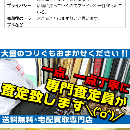
使用
2026/01/24
プライバシー
店頭に持っていくのでプライバシーは守られて
釣具買取クーポン
いる。
plamo20260124-
売却後のトラ
おこることはまず無いと思います。
（2026/02/28迄）
05
ブルなど
ABU カーディナル33 CDL 未使用
57,000円
釣具買取クーポン
2026/01/17
turi20260117-
（2026/01/31迄）
01
ABU カーディナル3X express 未
45,000円
使用
2026/01/17
釣具買取クーポン
turi20260117-
（2026/01/31迄）
02
ABU カーディナル3BD CDL 未使
42,500円
用
2026/01/17
釣具買取クーポン
turi20260117-
（2026/01/31迄）
03
ABU カーディナル3 BRX 未使用
33,000円
釣具買取クーポン
2026/01/17
turi20260117-
（2026/01/31迄）
04