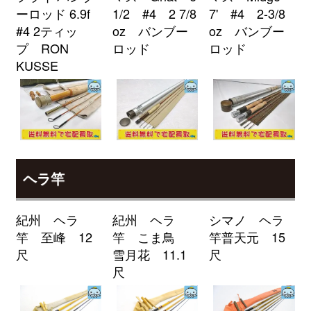
ーロッド 6.9f
1/2 #4 2 7/8
7' #4 2-3/8
釣具買取クーポン
2026/04/04
turi20260404-
#4 2ティッ
oz バンブー
oz バンブー
（2026/04/30迄）
02
プ RON
ロッド
ロッド
ローランス Elite-7Ti GPS魚探 未
24,000円
KUSSE
使用
2026/04/04
釣具買取クーポン
turi20260404-
（2026/04/30迄）
03
ローランス HDS7 GEN2 TOUCH
24,000円
魚探 未使用
2026/04/04
釣具買取クーポン
turi20260404-
（2026/04/30迄）
04
ヘラ竿
ローランス Elite-4X HDI 魚探 未
9,000円
使用
2026/04/04
紀州 ヘラ
紀州 ヘラ
シマノ ヘラ
釣具買取クーポン
turi20260404-
竿 至峰 12
竿 こま鳥
竿普天元 15
（2026/04/30迄）
05
尺
雪月花 11.1
尺
シマノ 電動リール 24 フォースマ
34,500円
尺
スター 2000 未使用
2026/04/04
釣具買取クーポン
g-