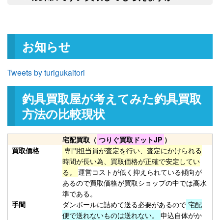
て任意に物品を処分させていただきま
釣具買取クーポン
turi20260221-
申
す。
（2026/03/31迄）
03
和竿 源竿師 名匠 十三 13尺 未使
27,000円
お知らせ
用
2026/02/21
釣具買取クーポン
turi20260221-
Tweets by turigukaitori
（2026/03/31迄）
04
和竿 竿かづ へチ チヌ 7尺7寸 未
10,500円
釣具買取屋が考えてみた釣具買取
使用
2026/02/21
釣具買取クーポン
turi20260221-
方法の比較現状
（2026/03/31迄）
05
Orvis オービス フライリール
27,000円
宅配買取（
つりぐ買取ドットJP
）
CFO123 未使用
2026/02/14
買取価格
専門担当員が査定を行い、査定にかけられる
釣具買取クーポン
turi20260214-
時間が長い為、買取価格が正確で安定してい
る。
運営コストが低く抑えられている傾向が
（2026/02/28迄）
01
あるので買取価格が買取ショップの中では高水
Orvis オービス フライリール
24,000円
準である。
CFO III 未使用
2026/02/14
手間
ダンボールに詰めて送る必要があるので
宅配
釣具買取クーポン
turi20260214-
便で送れないものは送れない。
申込自体がか