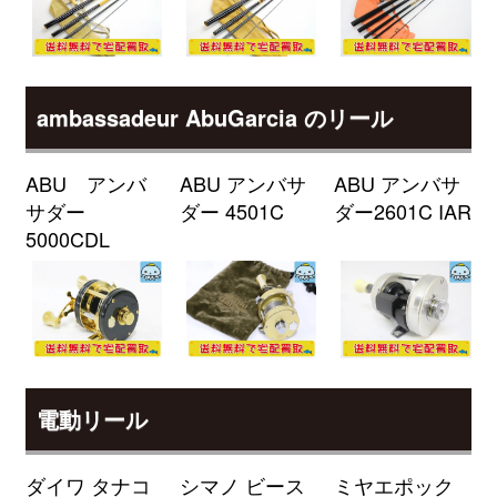
（2026/04/30迄）
turi20260401
シマノ 電動リール 25 フォースマ
33,000円
スター 300DH 未使用
2026/04/04
釣具買取クーポン
g-
ambassadeur AbuGarcia のリール
（2026/04/30迄）
turi20260402
シマノ 電動リール 23 フォースマ
33,000円
スター 601DH 未使用
2026/04/04
ABU アンバ
ABU アンバサ
ABU アンバサ
釣具買取クーポン
g-
サダー
ダー 4501C
ダー2601C IAR
（2026/04/30迄）
turi20260403
5000CDL
シマノ 電動リール 23 フォースマ
33,000円
スター 601 未使用
2026/04/04
釣具買取クーポン
g-
（2026/04/30迄）
turi20260404
シマノ 電動リール 21 フォースマ
28,000円
スター 1000 未使用
2026/04/04
電動リール
釣具買取クーポン
g-
（2026/04/30迄）
turi20260405
ダイワ タナコ
シマノ ビース
ミヤエポック
ダイワ ロッド モアザン
27,500円