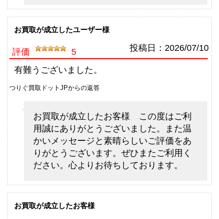
（2026/06/30迄）
turi20260609
シマノ 電動リール 21 ビーストマ
60,000円
お買取が成立したユーザー様
スター 3000EJ 未使用
2026/06/06
釣具買取クーポン
g-
投稿日：
2026/07/10
評価
5
（2026/06/30迄）
turi20260610
シマノ フライロッド アスキス
45,500円
有難うございました。
J1508 未使用
2026/05/02
つりぐ買取ドットJPからの返答
釣具買取クーポン
g-
（2026/05/31迄）
turi20260501
お買取が成立したお客様 この度はご利
シマノ フライロッド アスキス
36,000円
用誠にありがとうございました。また温
J1408 未使用
2026/05/02
かいメッセージと素晴らしいご評価をあ
釣具買取クーポン
g-
りがとうございます。ぜひまたご利用く
（2026/05/31迄）
turi20260502
ださい。心よりお待ちしております。
シマノ フライロッド フリースト
15,000円
ーン LD-S 9025 未使用
2026/05/02
釣具買取クーポン
g-
（2026/05/31迄）
turi20260503
お買取が成立したお客様