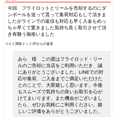
ダイワ 銀影 エア T90 N 未使用
33,000円
釣具買取クーポン
2026/06/06
g-
今回 フライロットとリールを売却するのにダ
（2026/06/30迄）
turi20260605
ンボールを送って貰って集荷対応もして頂きま
シマノ 電動リール 22 ビーストマ
75,000円
したがラインでの返信も対応も早く入金もめっ
スター MD 6000 未使用
2026/06/06
ちゃ早くて驚きました気持ち良く取引させて頂
釣具買取クーポン
g-
き有難う御座いました
（2026/06/30迄）
turi20260606
つりぐ買取ドットJPからの返答
シマノ 電動リール 24 ビーストマ
72,000円
スター MD 12000 未使用
2026/06/06
あら 様 この度はフライロッド・リー
釣具買取クーポン
g-
ルのご売却に当店をご利用いただき、誠
（2026/06/30迄）
turi20260607
にありがとうございました。LINEでの対
シマノ 電動リール 26 ビーストマ
63,000円
応や集荷、ご入金までご満足いただけた
スター 1000 未使用
2026/06/06
とのことで、大変嬉しく思います。今後
釣具買取クーポン
g-
もスムーズで気持ちの良いお取引を心が
（2026/06/30迄）
turi20260608
けてまいります。また機会がございまし
シマノ 電動リール 20 ビーストマ
61,500円
たら、ぜひお気軽にご利用ください。嬉
スター MD 3000 未使用
2026/06/06
しいご評価をありがとうございました。
釣具買取クーポン
g-