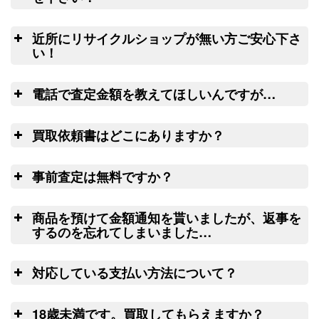
（2026/03/31迄）
turi20260303
集荷申込み
良
ダイワ ヘラ竿 七代目 枯法師N 8
22,500円
釣竿を入れる無料梱包キッ
近所にリサイクルショップが無い方ご安心下さ
尺 未使用
2026/03/07
トのお取寄サービス
い！
釣具買取クーポン
g-
ウェブ無料査定サービス
全
（2026/03/31迄）
turi20260304
電話で査定金額を教えてほしいんですが…
ダイワ ヘラ竿 枯法師 14尺 未使用
13,000円
リール
釣具買取クーポン
2026/03/07
g-
電
や釣り竿を梱包するダンボール、ケース
買取依頼書はどこにありますか？
（2026/03/31迄）
turi20260305
ご心配な送る送
の無料配送サービス
ウェ
和竿 先代孤舟 ぬ希 硬式純正鶺鴒
42,000円
料、返す送料は勿論無料！買取価格も納
こ
ブ
LINE
ちら(PDF)
14尺 未使用
2026/02/21
事前査定は無料ですか？
得価格でご満足いただけます。お買取り
釣具買取クーポン
turi20260221-
出来ない状態の釣り道具が入っていても
は
（2026/03/31迄）
01
処分料はかかりません。
商品を預けて金額通知を貰いましたが、返事を
ウェブフォーム
和竿 蟹歩 別選硬式 寒蕾 銀朱総塗
42,000円
するのを忘れてしまいました…
9.2尺 未使用
2026/02/21
査
釣具買取クーポン
turi20260221-
対応している支払い方法について？
（2026/03/31迄）
02
14
ゆ
和竿 一文字 籐にぎり 紀州 13.3尺
27,000円
日以上連絡がつかない場合には、弊社に
18歳未満です。買取してもらえますか？
未使用
2026/02/21