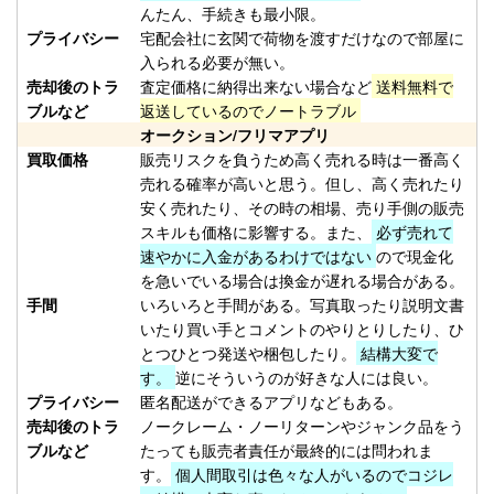
（2026/02/28迄）
02
んたん、手続きも最小限。
Orvis オービス フライリール
17,500円
プライバシー
宅配会社に玄関で荷物を渡すだけなので部屋に
CFO IV 未使用
2026/02/14
入られる必要が無い。
売却後のトラ
査定価格に納得出来ない場合など
送料無料で
釣具買取クーポン
turi20260214-
ブルなど
返送しているのでノートラブル
（2026/02/28迄）
03
オークション/フリマアプリ
Orvis オービス フライリール
10,000円
買取価格
販売リスクを負うため高く売れる時は一番高く
MACH V 未使用
2026/02/14
売れる確率が高いと思う。但し、高く売れたり
釣具買取クーポン
turi20260214-
安く売れたり、その時の相場、売り手側の販売
（2026/02/28迄）
04
スキルも価格に影響する。また、
必ず売れて
速やかに入金があるわけではない
ので現金化
Orvis オービス フライリール
5,500円
を急いでいる場合は換金が遅れる場合がある。
BATTENKILL DISC 7/8 ディスク
2026/02/14
手間
いろいろと手間がある。写真取ったり説明文書
未使用
いたり買い手とコメントのやりとりしたり、ひ
釣具買取クーポン
turi20260214-
とつひとつ発送や梱包したり。
結構大変で
（2026/02/28迄）
05
す。
逆にそういうのが好きな人には良い。
ホンデックス PS-800GP 魚探 未
49,000円
プライバシー
匿名配送ができるアプリなどもある。
売却後のトラ
ノークレーム・ノーリターンやジャンク品をう
使用
2026/01/24
ブルなど
たっても販売者責任が最終的には問われま
釣具買取クーポン
す。
個人間取引は色々な人がいるのでコジレ
plamo20260124-