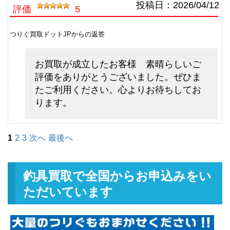
シマノ フライロッド リーストー
13,500円
投稿日：
2026/04/12
評価
5
ン LD-S 9028 ＃8 9’2” 未使用
2026/05/02
釣具買取クーポン
g-
つりぐ買取ドットJPからの返答
（2026/05/31迄）
turi20260504
シマノ フライロッド ライムスト
7,500円
お買取が成立したお客様 素晴らしいご
ーン 7063 ＃3 7’6” 未使用
2026/05/02
評価をありがとうございました。ぜひま
釣具買取クーポン
g-
たご利用ください。心よりお待ちしてお
（2026/05/31迄）
turi20260505
ります。
ダイワ ベイトリール TDジリオン
48,000円
リミテッド 7.9L Jドリーム 左 未
2026/05/02
使用
1
2
3
次へ
最後へ
釣具買取クーポン
g-
（2026/05/31迄）
turi20260506
ダイワ ベイトリール ジリオン
33,000円
釣具買取で全国からお申込みをい
TW HD 1520SHL 左 未使用
2026/05/02
ただいています
釣具買取クーポン
g-
（2026/05/31迄）
turi20260507
ダイワ ベイトリール ジリオン
25,500円