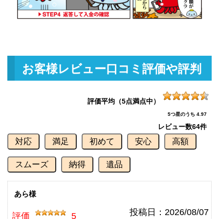
釣具買取クーポン
g-
（2026/07/31迄）
turi20260710
ダイワ 銀影競技スペシャル TYPE
103,000円
S 90Q 未使用
2026/06/06
釣具買取クーポン
g-
お客様レビュー口コミ評価や評判
（2026/06/30迄）
turi20260601
ダイワ 銀影競技 スペシャル Ｔ90
90,000円
Ｅ 未使用
2026/06/06
評価平均（5点満点中）
釣具買取クーポン
g-
5つ星のうち 4.97
（2026/06/30迄）
turi20260602
レビュー数
64件
ダイワ 銀影競技T85K 未使用
84,000円
対応
満足
初めて
安心
高額
釣具買取クーポン
2026/06/06
g-
（2026/06/30迄）
turi20260603
スムーズ
納得
遺品
ダイワ 銀影競技メガトルク 急瀬
78,000円
抜 H90V 未使用
2026/06/06
釣具買取クーポン
あら様
g-
（2026/06/30迄）
turi20260604
投稿日：
2026/08/07
評価
5