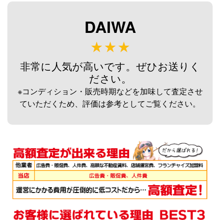
未使用
2026/08/02
釣具買取クーポン
g-
DAIWA
（2026/08/31迄）
turi20260807
ダイワ 荒法師 武天J 13尺 へら竿
33,000円
未使用
2026/08/02
非常に人気が高いです。ぜひお送りく
釣具買取クーポン
g-
ださい。
（2026/08/31迄）
turi20260808
※コンディション・販売時期などを加味して査定させ
ダイワ 荒法師 武天J 11尺 へら竿
33,000円
ていただくため、評価は参考としてご覧ください。
未使用
2026/08/02
釣具買取クーポン
g-
（2026/08/31迄）
turi20260809
ダイワ 荒法師 武天Ｋ16尺 へら竿
28,500円
未使用
2026/08/02
釣具買取クーポン
g-
（2026/08/31迄）
turi20260810
シマノ へら竿 飛天弓 閃光レイン
62,000円
ボー 27尺 未使用
2026/07/05
釣具買取クーポン
g-