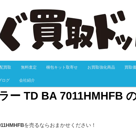
抜群のつりぐ買取ドットJPにおまかせください！24H以内に必ず返信の
料サービス、送料無料、大歓迎でお買取します。迅速なお振込で万が一
も充実しています。だから安心、カンタンでスムーズです。
つりぐ買取ドットJP
配買取
無料査定
梱包キット取寄せ
お買取強化商品
買取
動
ブログ
会社紹介
ー TD BA 7011HMHFB
11HMHFB
を売るならおまかせください！