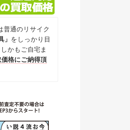
500円
/07/05
は普通のリサイク
000円
具」
をしっかり目
/07/05
（しかもご自宅ま
500円
取価格にご納得頂
/07/05
,000円
/06/06
000円
/06/06
000円
/06/06