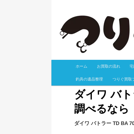
釣具を高く売るなら、目利きも
無料事前査定、梱包キットの無
の返却料も無料！有人サポート
釣具買取なら
ホーム
お買取の流れ
宅
メインコンテンツへ移
釣具の遺品整理
つりぐ買取
ダイワ バトラ
調べるなら
ダイワ バトラー TD BA 70