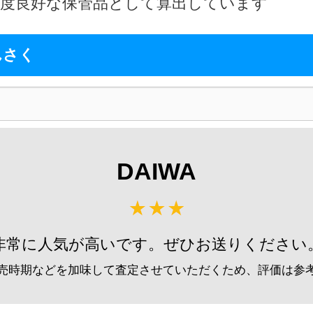
2026
程度良好な保管品として算出しています
g-turi20260805
（2026/08/31迄）
尺 へら竿 未使用
57,
んさく
g-turi20260806
（2026/08/31迄）
2026
K 18尺 へら竿 未使用
48,
g-turi20260807
（2026/08/31迄）
2026
J 13尺 へら竿 未使用
33,
DAIWA
g-turi20260808
（2026/08/31迄）
2026
 11尺 へら竿 未使用
33,
g-turi20260809
（2026/08/31迄）
2026
非常に人気が高いです。ぜひお送りください
Ｋ16尺 へら竿 未使用
28,
g-turi20260810
（2026/08/31迄）
2026
売時期などを加味して査定させていただくため、評価は参
弓 閃光レインボー 27尺 未使用
62,