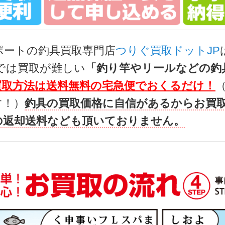
ト LT4000-XH ベイトリール 未使用
38,
g-turi20260708
（2026/07/31迄）
2026
ポートの釣具買取専門店
つりぐ買取ドットJP
ト LT 2000S-P ベイトリール 未使用
36,
では買取が難しい
「釣り竿やリールなどの釣
g-turi20260709
（2026/07/31迄）
2026
買取方法は送料無料の宅急便でおくるだけ！
ト 2506PE-DH ベイトリール 未使用
29,
す！）
釣具の買取価格に自信があるからお買
g-turi20260710
（2026/07/31迄）
2026
の返却送料なども頂いておりません。
ャル TYPE S 90Q 未使用
103
g-turi20260601
（2026/06/30迄）
2026
ペシャル Ｔ90Ｅ 未使用
90,
g-turi20260602
（2026/06/30迄）
2026
5K 未使用
84,
g-turi20260603
（2026/06/30迄）
2026