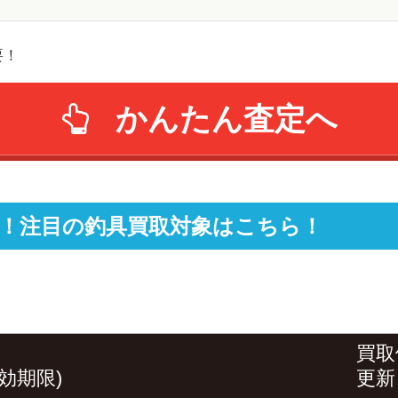
要！
かんたん査定へ
！注目の釣具買取対象はこちら！
買取
効期限)
更新