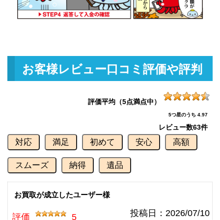
釣具買取クーポン
g-
（2026/07/31迄）
turi20260710
ダイワ 銀影競技スペシャル TYPE
103,000円
S 90Q 未使用
2026/06/06
釣具買取クーポン
g-
お客様レビュー口コミ評価や評判
（2026/06/30迄）
turi20260601
ダイワ 銀影競技 スペシャル Ｔ90
90,000円
Ｅ 未使用
2026/06/06
評価平均（5点満点中）
釣具買取クーポン
g-
5つ星のうち 4.97
（2026/06/30迄）
turi20260602
レビュー数
63件
ダイワ 銀影競技T85K 未使用
84,000円
対応
満足
初めて
安心
高額
釣具買取クーポン
2026/06/06
g-
（2026/06/30迄）
turi20260603
スムーズ
納得
遺品
ダイワ 銀影競技メガトルク 急瀬
78,000円
抜 H90V 未使用
2026/06/06
釣具買取クーポン
お買取が成立したユーザー様
g-
（2026/06/30迄）
turi20260604
投稿日：
2026/07/10
評価
5