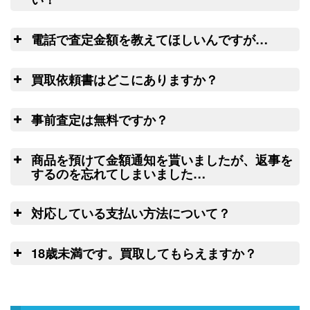
（2026/03/31迄）
turi20260303
ウェブ無料査定サービス
全
ダイワ ヘラ竿 七代目 枯法師N 8
22,500円
電話で査定金額を教えてほしいんですが…
尺 未使用
2026/03/07
リール
釣具買取クーポン
g-
電
や釣り竿を梱包するダンボール、ケース
（2026/03/31迄）
買取依頼書はどこにありますか？
turi20260304
ご心配な送る送
の無料配送サービス
ウェ
ダイワ ヘラ竿 枯法師 14尺 未使用
13,000円
料、返す送料は勿論無料！買取価格も納
こ
ブ
LINE
釣具買取クーポン
2026/03/07
ちら(PDF)
g-
事前査定は無料ですか？
得価格でご満足いただけます。お買取り
（2026/03/31迄）
turi20260305
出来ない状態の釣り道具が入っていても
は
和竿 先代孤舟 ぬ希 硬式純正鶺鴒
42,000円
処分料はかかりません。
商品を預けて金額通知を貰いましたが、返事を
ウェブフォーム
14尺 未使用
2026/02/21
するのを忘れてしまいました…
釣具買取クーポン
turi20260221-
査
（2026/03/31迄）
01
対応している支払い方法について？
和竿 蟹歩 別選硬式 寒蕾 銀朱総塗
42,000円
14
9.2尺 未使用
2026/02/21
ゆ
日以上連絡がつかない場合には、弊社に
18歳未満です。買取してもらえますか？
釣具買取クーポン
turi20260221-
て任意に物品を処分させていただきま
（2026/03/31迄）
02
申
す。
和竿 一文字 籐にぎり 紀州 13.3尺
27,000円
未使用
2026/02/21