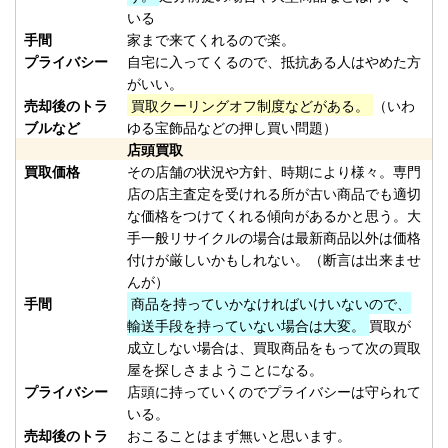
（2026/02/28迄）
01
いる
手間
家まで来てくれるので楽。
ホンデックス HE-71GPⅡ 魚探 未
37,500円
プライバシー
自宅に入ってくるので、抵抗ある人はやめた方
使用
2026/01/24
がいい。
釣具買取クーポン
売却後のトラ
買取クーリングオフ制度などがある。
（いわ
plamo20260124-
ブルなど
ゆる宝飾品などの押し買い問題）
（2026/02/28迄）
02
店頭買取
ホンデックス HE-81GPⅢ 魚探 未
36,000円
買取価格
その店舗の状況や方針、時期により様々。専門
使用
2026/01/24
店の店主査定を受けれる所が古い商品でも適切
な価格をつけてくれる傾向があるかと思う。大
釣具買取クーポン
手一般リサイクルの場合は最新商品以外は価格
plamo20260124-
付けが厳しいかもしれない。（断言は出来ませ
（2026/02/28迄）
03
んが）
ホンデックス PS-610C-WP ワカ
28,500円
手間
商品を持っていかなければいけいないので、
サギパック 魚探 未使用
2026/01/24
輸送手段を持っていない場合は大変。
買取が
釣具買取クーポン
成立しない場合は、買取商品をもって次の買取
屋を探しさまようことになる。
plamo20260124-
プライバシー
店頭に持っていくのでプライバシーは守られて
（2026/02/28迄）
04
いる。
ホンデックス PS-501CN 魚探 未
15,000円
売却後のトラ
おこることはまず無いと思います。