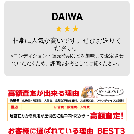
未使用
2026/08/02
釣具買取クーポン
g-
DAIWA
（2026/08/31迄）
turi20260807
ダイワ 荒法師 武天J 13尺 へら竿
33,000円
未使用
2026/08/02
非常に人気が高いです。ぜひお送りく
釣具買取クーポン
g-
ださい。
（2026/08/31迄）
turi20260808
※コンディション・販売時期などを加味して査定させ
ダイワ 荒法師 武天J 11尺 へら竿
33,000円
ていただくため、評価は参考としてご覧ください。
未使用
2026/08/02
釣具買取クーポン
g-
（2026/08/31迄）
turi20260809
ダイワ 荒法師 武天Ｋ16尺 へら竿
28,500円
未使用
2026/08/02
釣具買取クーポン
g-
（2026/08/31迄）
turi20260810
シマノ へら竿 飛天弓 閃光レイン
62,000円
ボー 27尺 未使用
2026/07/05
釣具買取クーポン
g-