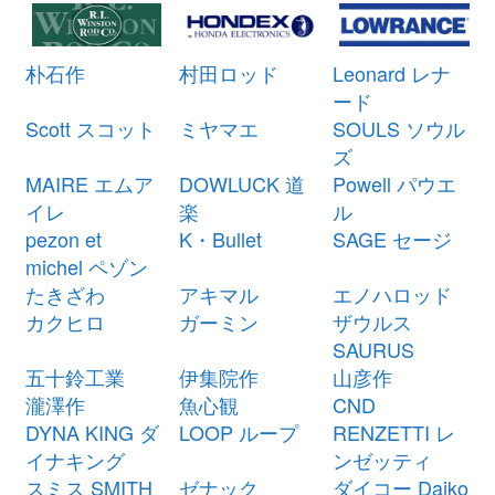
ミヤマエ 電動リール ハイパワー
21,000円
コマンド X5 CX-5 12V 未使用
2026/03/07
釣具買取クーポン
朴石作
村田ロッド
Leonard レナ
turi20260307-
ード
（2026/03/31迄）
05
Scott スコット
ミヤマエ
SOULS ソウル
シマノ ベイトリール 21 アンタレ
28,500円
ズ
スDC XG 左 未使用
2026/03/07
MAIRE エムア
DOWLUCK 道
Powell パウエ
釣具買取クーポン
g-
イレ
楽
ル
（2026/03/31迄）
turi20260301
pezon et
K・Bullet
SAGE セージ
シマノ ベイトリール 23 アンタレ
27,000円
michel ペゾン
スDC MD XG 右 未使用
2026/03/07
たきざわ
アキマル
エノハロッド
釣具買取クーポン
g-
カクヒロ
ガーミン
ザウルス
（2026/03/31迄）
turi20260302
SAURUS
シマノ ベイトリール 20 カルカッ
27,000円
五十鈴工業
伊集院作
山彦作
タ コンクエスト DC 201HG 左 未
2026/03/07
瀧澤作
魚心観
CND
使用
DYNA KING ダ
LOOP ループ
RENZETTI レ
釣具買取クーポン
g-
イナキング
ンゼッティ
（2026/03/31迄）
turi20260303
スミス SMITH
ゼナック
ダイコー Daiko