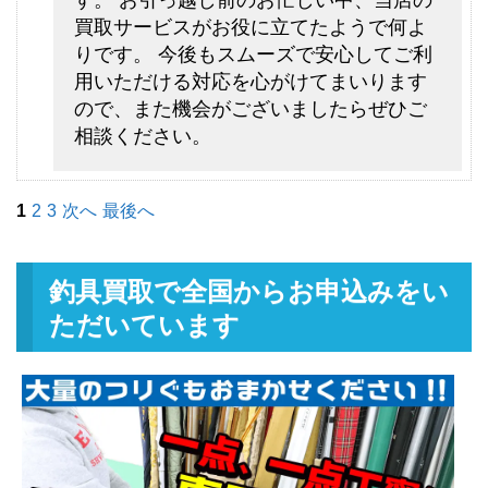
シマノ フライロッド リーストー
13,500円
ン LD-S 9028 ＃8 9’2” 未使用
2026/05/02
買取サービスがお役に立てたようで何よ
釣具買取クーポン
g-
りです。 今後もスムーズで安心してご利
（2026/05/31迄）
用いただける対応を心がけてまいります
turi20260504
ので、また機会がございましたらぜひご
シマノ フライロッド ライムスト
7,500円
相談ください。
ーン 7063 ＃3 7’6” 未使用
2026/05/02
釣具買取クーポン
g-
（2026/05/31迄）
turi20260505
1
2
3
次へ
最後へ
ダイワ ベイトリール TDジリオン
48,000円
リミテッド 7.9L Jドリーム 左 未
2026/05/02
使用
釣具買取で全国からお申込みをい
釣具買取クーポン
g-
ただいています
（2026/05/31迄）
turi20260506
ダイワ ベイトリール ジリオン
33,000円
TW HD 1520SHL 左 未使用
2026/05/02
釣具買取クーポン
g-
（2026/05/31迄）
turi20260507
ダイワ ベイトリール ジリオン
25,500円