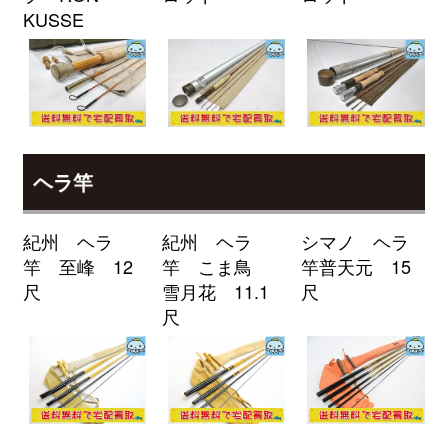
KUSSE
釣具買取クーポン
2026/04/04
turi20260404-
（2026/04/30迄）
02
ローランス Elite-7Ti GPS魚探 未
24,000円
使用
2026/04/04
釣具買取クーポン
turi20260404-
（2026/04/30迄）
03
ローランス HDS7 GEN2 TOUCH
24,000円
ヘラ竿
魚探 未使用
2026/04/04
釣具買取クーポン
turi20260404-
紀州 ヘラ
紀州 ヘラ
シマノ ヘラ
（2026/04/30迄）
04
竿 至峰 12
竿 こま鳥
竿普天元 15
ローランス Elite-4X HDI 魚探 未
9,000円
尺
雪月花 11.1
尺
使用
2026/04/04
尺
釣具買取クーポン
turi20260404-
（2026/04/30迄）
05
シマノ 電動リール 24 フォースマ
34,500円
スター 2000 未使用
2026/04/04
釣具買取クーポン
g-