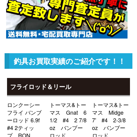
TW HD 1520XHL 未使用
2026/05/02
釣具買取クーポン
g-
（2026/05/31迄）
turi20260508
ダイワ ベイトリール ジリオン リ
22,500円
ミテッド 6.3L Jドリーム 左 未使
2026/05/02
用
釣具買取クーポン
g-
（2026/05/31迄）
turi20260509
釣具お買取実績のご紹介です！！
ダイワ ベイトリール 22 ジリオン
18,000円
TW HD 1000H 右 未使用
2026/05/02
釣具買取クーポン
g-
フライロッド＆リール
（2026/05/31迄）
turi20260510
ローランス HOOK REVEAL-9TS
51,000円
ロンクーシー
トーマス&トー
トーマス&トー
フックリビール-9 日本語モデル
2026/04/04
フライ バンブ
マス Gnat 6
マス Midge
魚探 未使用
ーロッド 6.9f
1/2 #4 2 7/8
7' #4 2-3/8
釣具買取クーポン
turi20260404-
#4 2ティッ
oz バンブー
oz バンブー
（2026/04/30迄）
01
プ RON
ロッド
ロッド
ローランス Elite-9Ti 魚探 未使用
39,000円