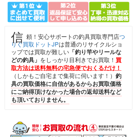
（2026/07/31迄）
turi20260701
シマノ へら竿 飛天弓 閃光レイン
57,000円
ボー 24尺 未使用
2026/07/05
釣具買取クーポン
g-
信
頼！安心サポートの釣具買取専門店
つ
（2026/07/31迄）
turi20260702
りぐ買取ドットJP
は普通のリサイクルショ
シマノ へら竿 飛天弓 柳 18尺 未
45,000円
ップでは買取が難しい
「釣り竿やリールな
使用
2026/07/05
をしっかり目利きでお買取！
どの釣具」
買
釣具買取クーポン
g-
取方法は送料無料の宅急便でおくるだけ！
（2026/07/31迄）
turi20260703
（しかもご自宅まで集荷に伺います！）
釣
シマノ へら竿 飛天弓 閃光L 24尺
39,000円
具の買取価格に自信があるからお買取価格
未使用
2026/07/05
にご納得頂けなかった場合の返却送料など
釣具買取クーポン
g-
も頂いておりません。
（2026/07/31迄）
turi20260704
シマノ へら竿 飛天弓 皆空 15尺
34,000円
未使用
2026/07/05
釣具買取クーポン
g-
（2026/07/31迄）
turi20260705