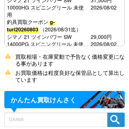
シマノ 21 ツインパワー SW
31,500円
10000HG スピニングリール 未使
2026/08/02
用
釣具買取クーポン
g-
（2026/08/31迄）
turi20260803
シマノ 21 ツインパワー SW
29,000円
14000PG スピニングリール 未使
2026/08/02
用
買取相場・在庫変動で予告なく価格変更にな
釣具買取クーポン
g-
る事があります
（2026/08/31迄）
turi20260804
お買取価格は程度良好な保管品として算出し
シマノ 15 ツインパワー SW
21,000円
ています
8000HG スピニングリール 未使用
2026/08/02
釣具買取クーポン
g-
（2026/08/31迄）
turi20260805
かんたん買取けんさく
ダイワ 荒法師 21尺 へら竿 未使用
57,500円
釣具買取クーポン
2026/08/02
g-
（2026/08/31迄）
turi20260806
ダイワ 荒法師 武天K 18尺 へら竿
48,000円