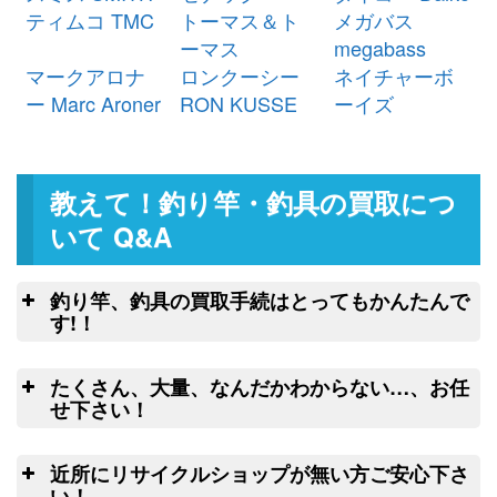
シマノ ベイトリール 22 エクスセ
24,000円
ティムコ TMC
トーマス＆ト
メガバス
ンス DC XG 右 未使用
2026/03/07
ーマス
megabass
釣具買取クーポン
g-
マークアロナ
ロンクーシー
ネイチャーボ
（2026/03/31迄）
turi20260304
ー Marc Aroner
RON KUSSE
ーイズ
シマノ ベイトリール 25 アルデバ
23,500円
ラン DC 31XG 左 未使用
2026/03/07
釣具買取クーポン
g-
教えて！釣り竿・釣具の買取につ
（2026/03/31迄）
turi20260305
ダイワ ヘラ竿 枯法師 19尺 未使用
54,000円
いて Q&A
釣具買取クーポン
2026/03/07
g-
（2026/03/31迄）
turi20260301
釣り竿、釣具の買取手続はとってもかんたんで
ダイワ ヘラ竿 枯法師N 13尺 未使
34,500円
す!！
用
2026/03/07
釣
釣具買取クーポン
g-
たくさん、大量、なんだかわからない…、お任
（2026/03/31迄）
turi20260302
こちらのフォームよりクロネコヤマトの
せ下さい！
ダイワ ヘラ竿 枯法師N 11尺 未使
32,500円
集荷申込み
良
用
2026/03/07
釣竿を入れる無料梱包キッ
近所にリサイクルショップが無い方ご安心下さ
釣具買取クーポン
g-
トのお取寄サービス
い！