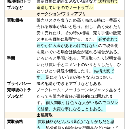
売却後のトラ
査定価格に納得出来ない場合など
送料無料で
（2026/02/28迄）
02
ブルなど
返送しているのでノートラブル
Orvis オービス フライリール
17,500円
オークション/フリマアプリ
CFO IV 未使用
2026/02/14
買取価格
販売リスクを負うため高く売れる時は一番高く
釣具買取クーポン
turi20260214-
売れる確率が高いと思う。但し、高く売れたり
（2026/02/28迄）
03
安く売れたり、その時の相場、売り手側の販売
Orvis オービス フライリール
10,000円
スキルも価格に影響する。また、
必ず売れて
速やかに入金があるわけではない
ので現金化
MACH V 未使用
2026/02/14
を急いでいる場合は換金が遅れる場合がある。
釣具買取クーポン
turi20260214-
手間
いろいろと手間がある。写真取ったり説明文書
（2026/02/28迄）
04
いたり買い手とコメントのやりとりしたり、ひ
Orvis オービス フライリール
5,500円
とつひとつ発送や梱包したり。
結構大変で
BATTENKILL DISC 7/8 ディスク
2026/02/14
す。
逆にそういうのが好きな人には良い。
未使用
プライバシー
匿名配送ができるアプリなどもある。
釣具買取クーポン
turi20260214-
売却後のトラ
ノークレーム・ノーリターンやジャンク品をう
ブルなど
たっても販売者責任が最終的には問われま
（2026/02/28迄）
05
す。
個人間取引は色々な人がいるのでコジレ
ホンデックス PS-800GP 魚探 未
49,000円
て結構、大変な事になることもある。
使用
2026/01/24
出張買取
釣具買取クーポン
買取価格
買取価格がどんぶり勘定になりがちだと思
plamo20260124-
う。
処分前提の場合や大型商品などは向いて