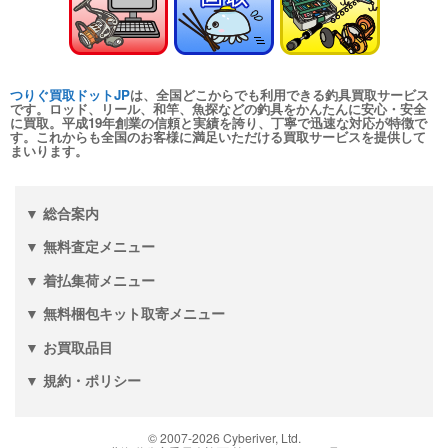
turi20260110-
（2026/01/31迄）
04
シマノ ヘラ竿 飛天弓 皆空 12尺
24,000円
未使用
2026/01/10
つりぐ買取ドットJP
は、全国どこからでも利用できる釣具買取サービス
釣具買取クーポン
turi20260110-
です。ロッド、リール、和竿、魚探などの釣具をかんたんに安心・安全
に買取。平成19年創業の信頼と実績を誇り、丁寧で迅速な対応が特徴で
（2026/01/31迄）
05
す。これからも全国のお客様に満足いただける買取サービスを提供して
和竿 至峰 13.1尺 未使用
66,000円
まいります。
釣具買取クーポン
2026/01/04
turi20260104-
（2026/01/31迄）
01
▼ 総合案内
和竿 至峰 9.5尺 未使用
60,000円
▼ 無料査定メニュー
釣具買取クーポン
2026/01/04
turi20260104-
（2026/01/31迄）
02
▼ 着払集荷メニュー
和竿 紀州竹竿 山彦 むらさめ 信
28,500円
▼ 無料梱包キット取寄メニュー
8.1尺 未使用
2026/01/04
▼ お買取品目
釣具買取クーポン
turi20260104-
▼ 規約・ポリシー
（2026/01/31迄）
03
和竿 源竿師 柳雪 9.2尺 未使用
18,000円
釣具買取クーポン
2026/01/04
turi20260104-
© 2007-
2026
Cyberiver, Ltd.