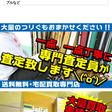
使用
2026/01/24
ブルなど
釣具買取クーポン
plamo20260124-
（2026/02/28迄）
05
ABU カーディナル33 CDL 未使用
57,000円
釣具買取クーポン
2026/01/17
turi20260117-
（2026/01/31迄）
01
ABU カーディナル3X express 未
45,000円
使用
2026/01/17
釣具買取クーポン
turi20260117-
（2026/01/31迄）
02
ABU カーディナル3BD CDL 未使
42,500円
用
2026/01/17
釣具買取クーポン
turi20260117-
（2026/01/31迄）
03
ABU カーディナル3 BRX 未使用
33,000円
釣具買取クーポン
2026/01/17
turi20260117-
（2026/01/31迄）
04