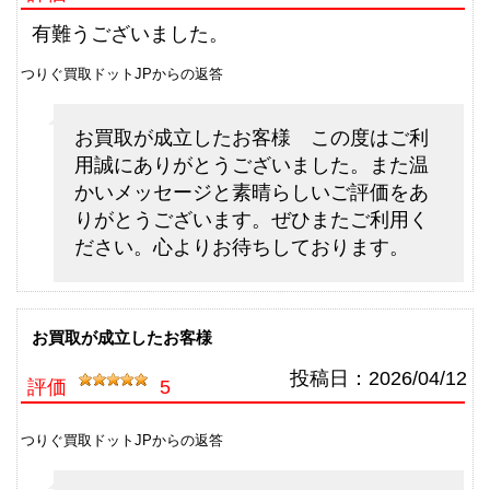
ダイワ 銀影 エア T90 N 未使用
33,000円
釣具買取クーポン
2026/06/06
g-
有難うございました。
（2026/06/30迄）
turi20260605
つりぐ買取ドットJPからの返答
シマノ 電動リール 22 ビーストマ
75,000円
スター MD 6000 未使用
2026/06/06
お買取が成立したお客様 この度はご利
釣具買取クーポン
g-
用誠にありがとうございました。また温
（2026/06/30迄）
turi20260606
かいメッセージと素晴らしいご評価をあ
シマノ 電動リール 24 ビーストマ
72,000円
りがとうございます。ぜひまたご利用く
スター MD 12000 未使用
2026/06/06
ださい。心よりお待ちしております。
釣具買取クーポン
g-
（2026/06/30迄）
turi20260607
シマノ 電動リール 26 ビーストマ
63,000円
スター 1000 未使用
2026/06/06
お買取が成立したお客様
釣具買取クーポン
g-
投稿日：
2026/04/12
評価
5
（2026/06/30迄）
turi20260608
シマノ 電動リール 20 ビーストマ
61,500円
つりぐ買取ドットJPからの返答
スター MD 3000 未使用
2026/06/06
釣具買取クーポン
g-