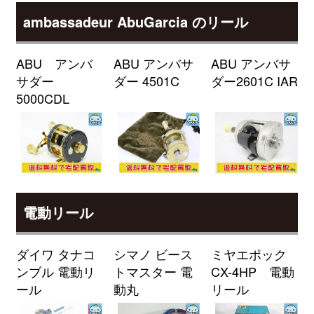
（2026/04/30迄）
turi20260401
ambassadeur AbuGarcia のリール
シマノ 電動リール 25 フォースマ
33,000円
スター 300DH 未使用
2026/04/04
釣具買取クーポン
g-
ABU アンバ
ABU アンバサ
ABU アンバサ
（2026/04/30迄）
turi20260402
サダー
ダー 4501C
ダー2601C IAR
シマノ 電動リール 23 フォースマ
33,000円
5000CDL
スター 601DH 未使用
2026/04/04
釣具買取クーポン
g-
（2026/04/30迄）
turi20260403
シマノ 電動リール 23 フォースマ
33,000円
スター 601 未使用
2026/04/04
釣具買取クーポン
g-
電動リール
（2026/04/30迄）
turi20260404
シマノ 電動リール 21 フォースマ
28,000円
ダイワ タナコ
シマノ ビース
ミヤエポック
スター 1000 未使用
2026/04/04
ンブル 電動リ
トマスター 電
CX-4HP 電動
釣具買取クーポン
g-
ール
動丸
リール
（2026/04/30迄）
turi20260405
ダイワ ロッド モアザン
27,500円