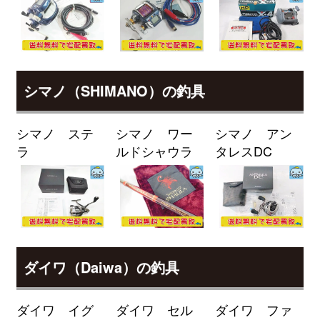
89M/MH・J 未使用
2026/04/04
釣具買取クーポン
g-
（2026/04/30迄）
turi20260401
ダイワ ロッド 22 モアザン ブラン
25,000円
ジーノ EX AGS 93L/M-S 未使用
2026/04/04
シマノ（SHIMANO）の釣具
釣具買取クーポン
g-
（2026/04/30迄）
turi20260402
シマノ ステ
シマノ ワー
シマノ アン
ダイワ ロッド モアザン ブランジ
24,000円
ラ
ルドシャウラ
タレスDC
ーノ EX AGS 97ML/M 未使用
2026/04/04
釣具買取クーポン
g-
（2026/04/30迄）
turi20260403
ダイワ ロッド モアザン ワイズメ
24,000円
ン AGS 130M-4 未使用
2026/04/04
釣具買取クーポン
g-
ダイワ（Daiwa）の釣具
（2026/04/30迄）
turi20260404
ダイワ ロッド 25 モアザン 106M
24,000円
J 未使用
2026/04/04
ダイワ イグ
ダイワ セル
ダイワ ファ