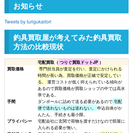
お知らせ
釣具買取クーポン
turi20260221-
（2026/03/31迄）
03
和竿 源竿師 名匠 十三 13尺 未使
27,000円
Tweets by turigukaitori
用
2026/02/21
釣具買取屋が考えてみた釣具買取
釣具買取クーポン
turi20260221-
（2026/03/31迄）
04
方法の比較現状
和竿 竿かづ へチ チヌ 7尺7寸 未
10,500円
使用
2026/02/21
宅配買取（
つりぐ買取ドットJP
）
釣具買取クーポン
turi20260221-
買取価格
専門担当員が査定を行い、査定にかけられる
（2026/03/31迄）
05
時間が長い為、買取価格が正確で安定してい
Orvis オービス フライリール
27,000円
る。
運営コストが低く抑えられている傾向が
あるので買取価格が買取ショップの中では高水
CFO123 未使用
2026/02/14
準である。
釣具買取クーポン
turi20260214-
手間
ダンボールに詰めて送る必要があるので
宅配
（2026/02/28迄）
01
便で送れないものは送れない。
申込自体がか
Orvis オービス フライリール
24,000円
んたん、手続きも最小限。
CFO III 未使用
2026/02/14
プライバシー
宅配会社に玄関で荷物を渡すだけなので部屋に
釣具買取クーポン
turi20260214-
入られる必要が無い。