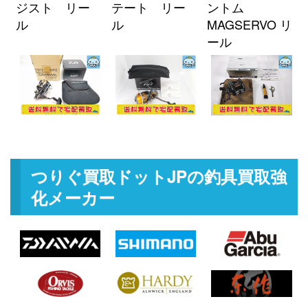
釣具買取クーポン
g-
ジスト リー
テート リー
ントム
（2026/04/30迄）
turi20260405
ル
ル
MAGSERVO リ
ミヤマエ 電動リール コマンド X-
60,000円
ール
9SP 12V 未使用
2026/03/07
釣具買取クーポン
turi20260307-
（2026/03/31迄）
01
ミヤマエ 電動リール ハイパワー
24,000円
コマンド X6HP 12V 未使用
2026/03/07
釣具買取クーポン
turi20260307-
（2026/03/31迄）
02
つりぐ買取ドットJPの釣具買取強
ミヤマエ 電動リール ミヤエポッ
21,500円
化メーカー
ク コマンド X8 CX-8S 12V 未使用
2026/03/07
釣具買取クーポン
turi20260307-
（2026/03/31迄）
03
ミヤマエ 電動リール コマンド X6
21,000円
12V 未使用
2026/03/07
釣具買取クーポン
turi20260307-
（2026/03/31迄）
04