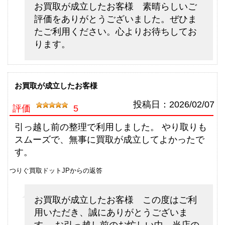
（2026/06/30迄）
お買取が成立したお客様 素晴らしいご
turi20260609
評価をありがとうございました。ぜひま
シマノ 電動リール 21 ビーストマ
60,000円
たご利用ください。心よりお待ちしてお
スター 3000EJ 未使用
2026/06/06
ります。
釣具買取クーポン
g-
（2026/06/30迄）
turi20260610
シマノ フライロッド アスキス
45,500円
J1508 未使用
2026/05/02
お買取が成立したお客様
釣具買取クーポン
g-
投稿日：
2026/02/07
評価
5
（2026/05/31迄）
turi20260501
シマノ フライロッド アスキス
36,000円
引っ越し前の整理で利用しました。 やり取りも
J1408 未使用
2026/05/02
スムーズで、無事に買取が成立してよかったで
釣具買取クーポン
g-
す。
（2026/05/31迄）
turi20260502
つりぐ買取ドットJPからの返答
シマノ フライロッド フリースト
15,000円
ーン LD-S 9025 未使用
2026/05/02
釣具買取クーポン
g-
お買取が成立したお客様 この度はご利
（2026/05/31迄）
turi20260503
用いただき、誠にありがとうございま
す。 お引っ越し前のお忙しい中、当店の