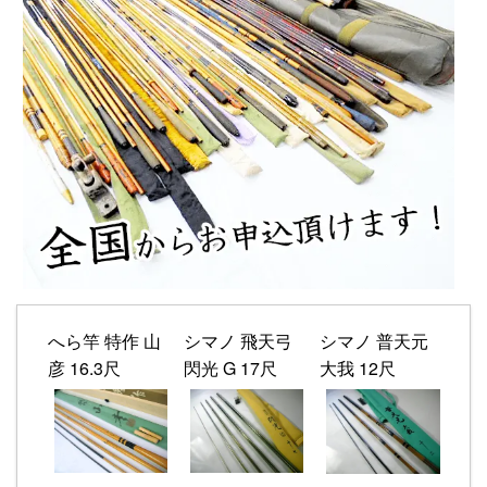
へら竿 特作 山
シマノ 飛天弓
シマノ 普天元
彦 16.3尺
閃光 G 17尺
大我 12尺