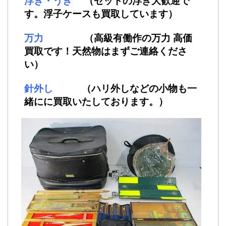
浮き・うき
（セットの浮き大歓迎で
す。浮子ケースも買取しています）
万力
（高級有働作の万力 高価
買取です！天然物はまずご連絡くださ
い）
針外し
（ハリ外しなどの小物も一
緒にに買取いたしております。）