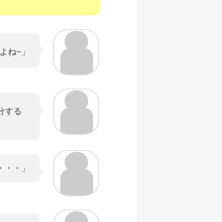
。
よね~」
分する
・・・」