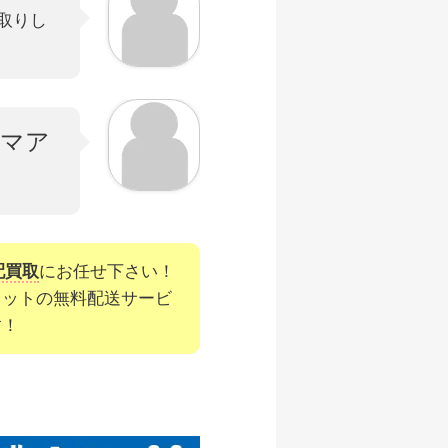
取りし
リマア
配買取
にお任せ下さい！
キットの無料配送サービ
す！