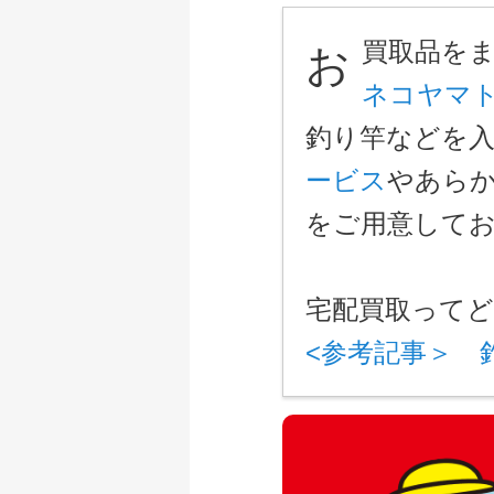
買取品を
お
ネコヤマ
釣り竿などを
ービス
やあら
をご用意して
宅配買取って
<参考記事＞ 