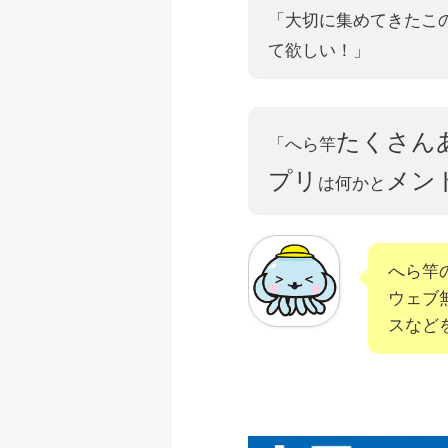
「大切に集めてきたこ
て欲しい！」
たくさん
「へら竿
プリ
メン
は何かと
へら竿
ウェブ
スなど