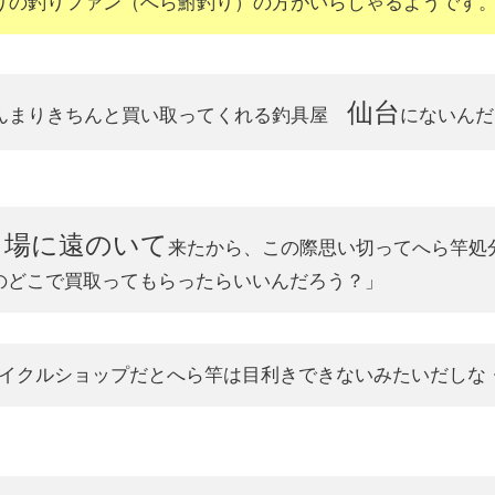
りの釣りファン（へら鮒釣り）の方がいらしゃるようです
仙台
んまりきちんと買い取ってくれる釣具屋
にないんだ
り場に遠のいて
来たから、この際思い切ってへら竿処
のどこで買取ってもらったらいいんだろう？」
イクルショップだとへら竿は目利きできないみたいだしな