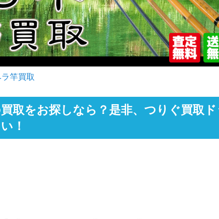
ヘラ竿買取
買取をお探しなら？是非、つりぐ買取ド
さい！