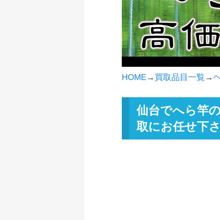
HOME
→
買取品目一覧
→
仙台でへら竿の
取にお任せ下