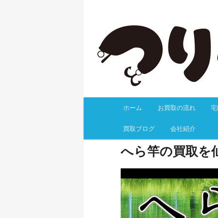
日本全国無料宅配買取専門、目
返信の無料事前査定、梱包キッ
万が一の返却料も無料！有人サ
へら竿の専門査
へ！
ホーム
お買取の流れ
宅
メインコンテンツへ移
買取ブログ
会社紹介
へら竿の買取を