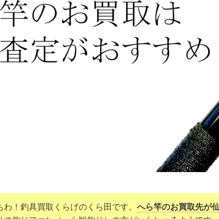
ちわ！釣具買取くらげのくら田です。
へら竿のお買取先が