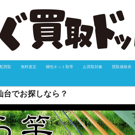
利きも抜群のつりぐ買取ドットJPにおまかせください！24H以内に必ず
トの無料サービス、送料無料、大歓迎でお買取します。迅速なお振込で
ポートも充実しています。
定買取は つりぐ買取ドットJP
配買取
無料査定
梱包キット取寄
お買取対象
買取価格表
動
仙台でお探しなら？