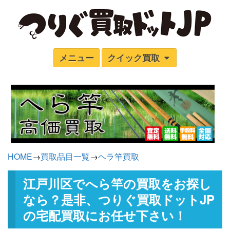
メニュー
クイック買取
HOME
→
買取品目一覧
→
ヘラ竿買取
江戸川区でへら竿の買取をお探し
なら？是非、つりぐ買取ドットJP
の宅配買取にお任せ下さい！