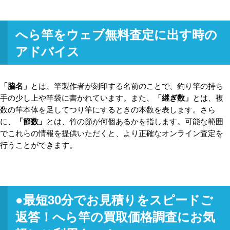
へら竿をウェブ無料査定に出す時の
アドバイス
「脇名」
とは、竿製作者が刻印する名前のことで、釣り竿の持ち
手の少し上や竿袋に書かれています。また、
「継ぎ数」
とは、複
数の竿本体を足してつり竿にするときの本数を表します。さら
に、
「節数」
とは、竹の節が何個あるかを指します。可能な範囲
でこれらの情報を提供いただくと、より正確なオンライン査定を
行うことができます。
●最短30分
でお見積りをスピードご
返答！へら竿の買取価格調査にお気