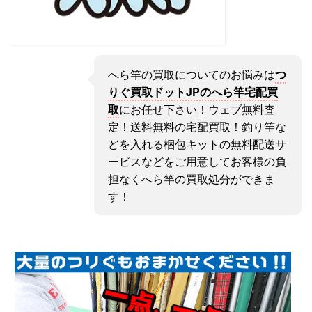
へら竿の買取についてのお悩みは
つ
りぐ買取ドットJPのへら竿宅配買
取
にお任せ下さい！ウェブ無料査
定！送料無料の宅配買取！釣り竿な
どを入れる梱包キットの無料配送サ
ービスなどをご用意してお客様の負
担なくへら竿の買取処分ができま
す！