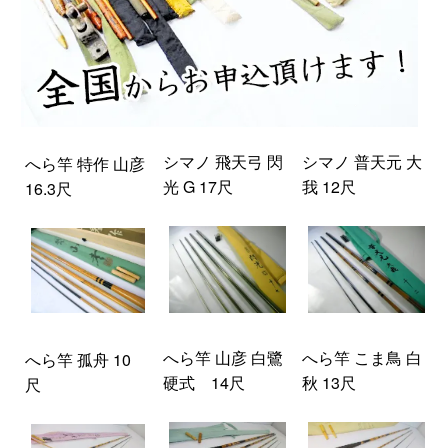
シマノ 飛天弓 閃
シマノ 普天元 大
へら竿 特作 山彦
光 G 17尺
我 12尺
16.3尺
へら竿 山彦 白鷺
へら竿 こま鳥 白
へら竿 孤舟 10
硬式 14尺
秋 13尺
尺