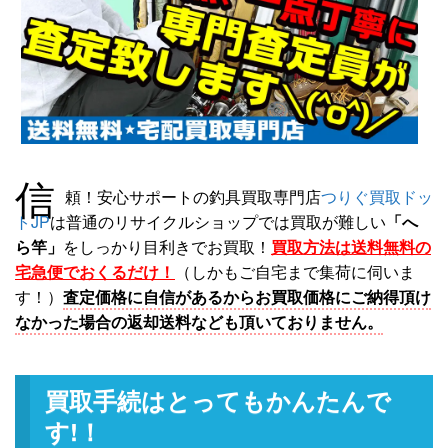
信
頼！安心サポートの釣具買取専門店
つりぐ買取ドッ
トJP
は普通のリサイクルショップでは買取が難しい
「へ
ら竿」
をしっかり目利きでお買取！
買取方法は送料無料の
宅急便でおくるだけ！
（しかもご自宅まで集荷に伺いま
す！）
査定価格に自信があるからお買取価格にご納得頂け
なかった場合の返却送料なども頂いておりません。
買取手続はとってもかんたんで
す!！