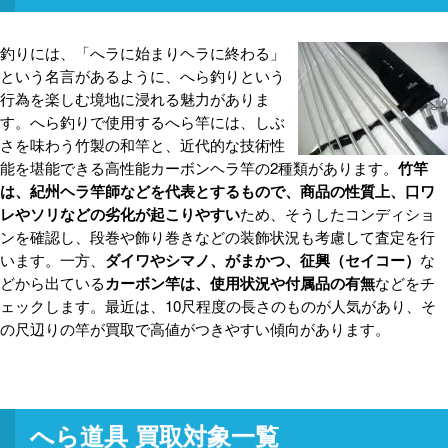
釣りには、「へラに始まりヘラに終わる」
という名言があるように、へら釣りという
行為を楽しむ境地に浸れる魅力がありま
す。へら釣りで使用するへら竿には、しぶ
さを味わう竹製の和竿と、近代的な技術性
能を堪能できる高性能カーボンヘラ竿の2種類があります。
竹竿
は、紀州ヘラ竿師などを代表とするもので、商品の性質上、口ワ
レやソリなどの劣化が起こりやすい
ため、そうしたコンディショ
ンを確認し、段巻や飾り巻きなどの装飾状況も考慮して査定を行
います。一方、
ダイワやシマノ、がまかつ、征興（セイコー）
な
どから出ている
カーボン竿は、使用状況や付属品の有無
などをチ
ェックします。最近は、10尺程度の長さのものが人気があり、そ
の尺辺りの竿が買取で高値がつきやすい傾向があります。
へら道具 買取対象一覧