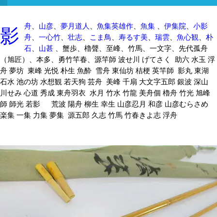
影
舟
、
山彦
、
夢月道人
、
魚集英雄作
、
魚集
、
伊集院
、
小影
舟
、
一心竹
、
壮志
、
こま鳥
、
寿るす美
、
瑞雲
、
魚心観
、
朴
石
、
山甚
、蟹歩、櫓聲、至峰、竹馬、一文字、先代孤舟
（旭匠）、本多、勇竹竿春、源竿師 波せ川 げてさく 助六 水玉 浮
舟 夢坊 東峰 光悦 朴生 魚酔 雪舟 東仙坊 桔梗 英竿師 影丸 東湖
石水 池の坊 水想観 若天狗 芸舟 美峰 千扇 大文字五郎 銀波 深山
川せみ 心道 秀成 東舟羽衣 水月 竹水 竹龍 美舟個 櫓舟 竹光 旭峰
師 師光 若影 荒波 陽舟 柳生 幸生 山彦忍月 和彦 山彦むらさめ
楽集 一集 力集 夢集 源五郎 久志 竹馬 竹春きよ志 浮舟