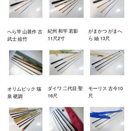
紀州 和竿 若影
がまかつ がまへ
へら竿 山甚作 古
11尺2寸
ら 紬 13尺
武士 紋竹
ダイワ 二代目 聖
モーリス 古今10
オリムピック 瑞
16尺
尺
泉 硬調