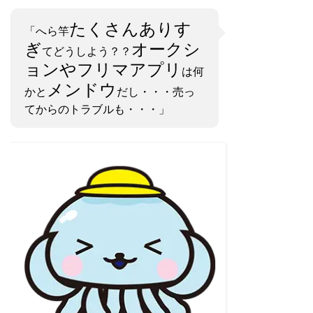
たくさんありす
「へら竿
ぎ
オークシ
てどうしよう？？
ョンやフリマアプリ
は何
メンドウ
かと
だし・・・売っ
てからのトラブルも・・・」