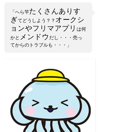
たくさんありす
「へら竿
ぎ
オークシ
てどうしよう？？
ョンやフリマアプリ
は何
メンドウ
かと
だし・・・売っ
てからのトラブルも・・・」