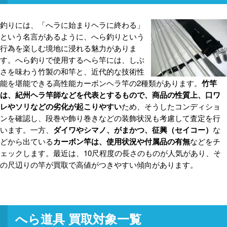
釣りには、「へラに始まりヘラに終わる」
という名言があるように、へら釣りという
行為を楽しむ境地に浸れる魅力がありま
す。へら釣りで使用するへら竿には、しぶ
さを味わう竹製の和竿と、近代的な技術性
能を堪能できる高性能カーボンヘラ竿の2種類があります。
竹竿
は、紀州ヘラ竿師などを代表とするもので、商品の性質上、口ワ
レやソリなどの劣化が起こりやすい
ため、そうしたコンディショ
ンを確認し、段巻や飾り巻きなどの装飾状況も考慮して査定を行
います。一方、
ダイワやシマノ、がまかつ、征興（セイコー）
な
どから出ている
カーボン竿は、使用状況や付属品の有無
などをチ
ェックします。最近は、10尺程度の長さのものが人気があり、そ
の尺辺りの竿が買取で高値がつきやすい傾向があります。
へら道具 買取対象一覧