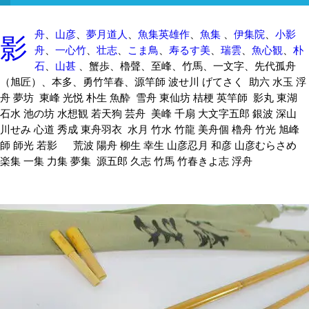
影
舟
、
山彦
、
夢月道人
、
魚集英雄作
、
魚集
、
伊集院
、
小影
舟
、
一心竹
、
壮志
、
こま鳥
、
寿るす美
、
瑞雲
、
魚心観
、
朴
石
、
山甚
、蟹歩、櫓聲、至峰、竹馬、一文字、先代孤舟
（旭匠）、本多、勇竹竿春、源竿師 波せ川 げてさく 助六 水玉 浮
舟 夢坊 東峰 光悦 朴生 魚酔 雪舟 東仙坊 桔梗 英竿師 影丸 東湖
石水 池の坊 水想観 若天狗 芸舟 美峰 千扇 大文字五郎 銀波 深山
川せみ 心道 秀成 東舟羽衣 水月 竹水 竹龍 美舟個 櫓舟 竹光 旭峰
師 師光 若影 荒波 陽舟 柳生 幸生 山彦忍月 和彦 山彦むらさめ
楽集 一集 力集 夢集 源五郎 久志 竹馬 竹春きよ志 浮舟