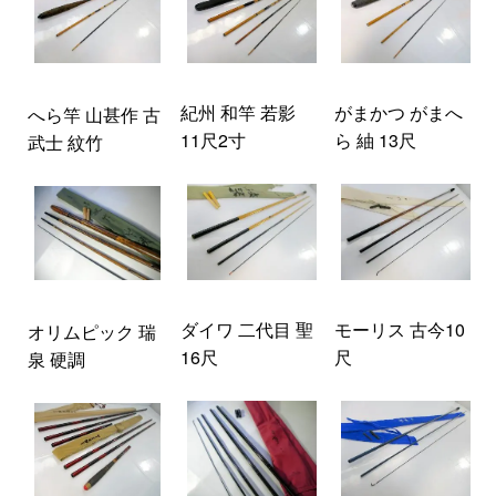
紀州 和竿 若影
がまかつ がまへ
へら竿 山甚作 古
11尺2寸
ら 紬 13尺
武士 紋竹
ダイワ 二代目 聖
モーリス 古今10
オリムピック 瑞
16尺
尺
泉 硬調