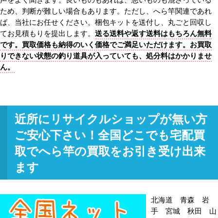
ため、判断が難しい場合もあります。ただし、へら竿関連であれ
ば、当社にお任せください。梱包キットを送付し、丸ごと回収し
てお見積もりを提出します。
送る送料や返す送料はもちろん無料
です。買取価格も納得のいく価格でご満足いただけます。お買取
りできない状態の釣り道具が入っていても、処分料はかかりませ
ん。
近所にリサイクルショップが無い方
ご安心下さい！全国どこでも宅配買
取でへら竿の買取をお引き受け出来
ます
北海道 青森 岩
手 宮城 秋田 山