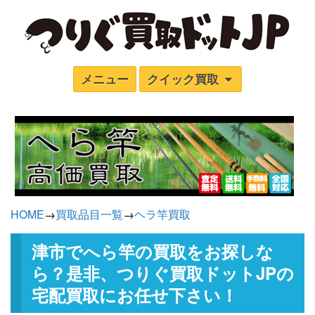
メニュー
クイック買取
HOME
→
買取品目一覧
→
ヘラ竿買取
津市でへら竿の買取をお探しな
ら？是非、つりぐ買取ドットJPの
宅配買取にお任せ下さい！