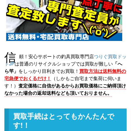
信
頼！安心サポートの釣具買取専門店
つりぐ買取ドッ
トJP
は普通のリサイクルショップでは買取が難しい
「へ
ら竿」
をしっかり目利きでお買取！
買取方法は送料無料の
宅急便でおくるだけ！
（しかもご自宅まで集荷に伺いま
す！）
査定価格に自信があるからお買取価格にご納得頂け
なかった場合の返却送料なども頂いておりません。
買取手続はとってもかんたんで
す!！