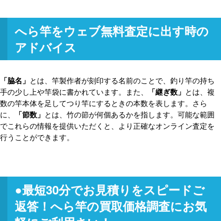
へら竿をウェブ無料査定に出す時の
アドバイス
「脇名」
とは、竿製作者が刻印する名前のことで、釣り竿の持ち
手の少し上や竿袋に書かれています。また、
「継ぎ数」
とは、複
数の竿本体を足してつり竿にするときの本数を表します。さら
に、
「節数」
とは、竹の節が何個あるかを指します。可能な範囲
でこれらの情報を提供いただくと、より正確なオンライン査定を
行うことができます。
●最短30分
でお見積りをスピードご
返答！へら竿の買取価格調査にお気