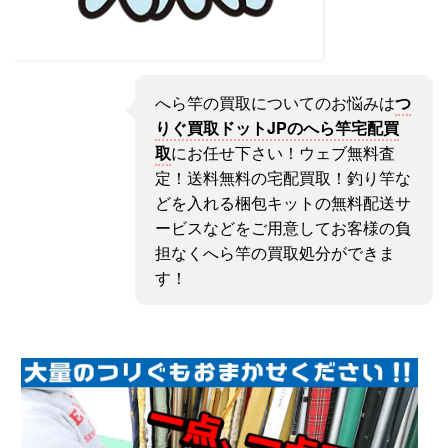
へら竿の買取についてのお悩みは
つ
りぐ買取ドットJPのへら竿宅配買
取
にお任せ下さい！ウェブ無料査
定！送料無料の宅配買取！釣り竿な
どを入れる梱包キットの無料配送サ
ービスなどをご用意してお客様の負
担なくへら竿の買取処分ができま
す！