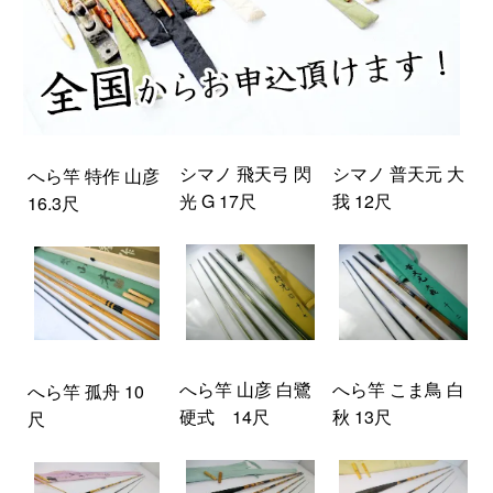
シマノ 飛天弓 閃
シマノ 普天元 大
へら竿 特作 山彦
光 G 17尺
我 12尺
16.3尺
へら竿 山彦 白鷺
へら竿 こま鳥 白
へら竿 孤舟 10
硬式 14尺
秋 13尺
尺