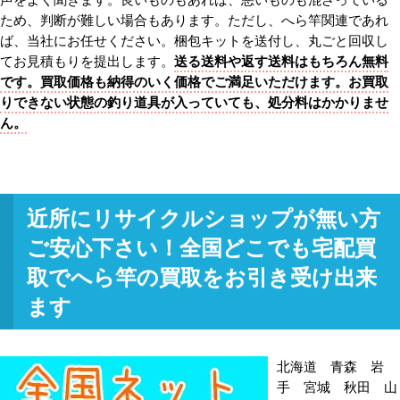
ため、判断が難しい場合もあります。ただし、へら竿関連であれ
ば、当社にお任せください。梱包キットを送付し、丸ごと回収し
てお見積もりを提出します。
送る送料や返す送料はもちろん無料
です。買取価格も納得のいく価格でご満足いただけます。お買取
りできない状態の釣り道具が入っていても、処分料はかかりませ
ん。
近所にリサイクルショップが無い方
ご安心下さい！全国どこでも宅配買
取でへら竿の買取をお引き受け出来
ます
北海道 青森 岩
手 宮城 秋田 山