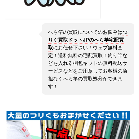
へら竿の買取についてのお悩みは
つ
りぐ買取ドットJPのへら竿宅配買
取
にお任せ下さい！ウェブ無料査
定！送料無料の宅配買取！釣り竿な
どを入れる梱包キットの無料配送サ
ービスなどをご用意してお客様の負
担なくへら竿の買取処分ができま
す！