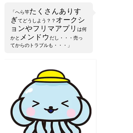
たくさんありす
「へら竿
ぎ
オークシ
てどうしよう？？
ョンやフリマアプリ
は何
メンドウ
かと
だし・・・売っ
てからのトラブルも・・・」