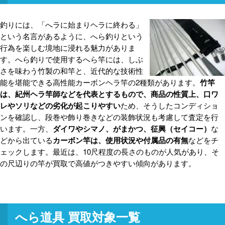
釣りには、「へラに始まりヘラに終わる」
という名言があるように、へら釣りという
行為を楽しむ境地に浸れる魅力がありま
す。へら釣りで使用するへら竿には、しぶ
さを味わう竹製の和竿と、近代的な技術性
能を堪能できる高性能カーボンヘラ竿の2種類があります。
竹竿
は、紀州ヘラ竿師などを代表とするもので、商品の性質上、口ワ
レやソリなどの劣化が起こりやすい
ため、そうしたコンディショ
ンを確認し、段巻や飾り巻きなどの装飾状況も考慮して査定を行
います。一方、
ダイワやシマノ、がまかつ、征興（セイコー）
な
どから出ている
カーボン竿は、使用状況や付属品の有無
などをチ
ェックします。最近は、10尺程度の長さのものが人気があり、そ
の尺辺りの竿が買取で高値がつきやすい傾向があります。
へら道具 買取対象一覧