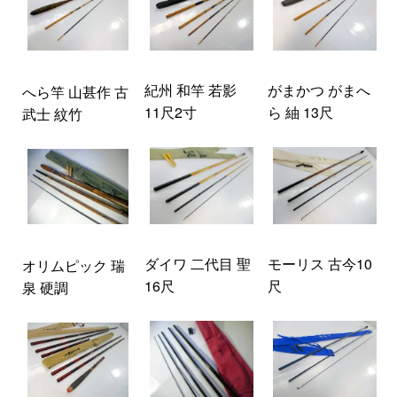
紀州 和竿 若影
がまかつ がまへ
へら竿 山甚作 古
11尺2寸
ら 紬 13尺
武士 紋竹
ダイワ 二代目 聖
モーリス 古今10
オリムピック 瑞
16尺
尺
泉 硬調