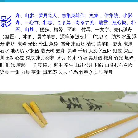
影
舟
、
山彦
、
夢月道人
、
魚集英雄作
、
魚集
、
伊集院
、
小影
舟
、
一心竹
、
壮志
、
こま鳥
、
寿るす美
、
瑞雲
、
魚心観
、
朴
石
、
山甚
、蟹歩、櫓聲、至峰、竹馬、一文字、先代孤舟
（旭匠）、本多、勇竹竿春、源竿師 波せ川 げてさく 助六 水玉 浮
舟 夢坊 東峰 光悦 朴生 魚酔 雪舟 東仙坊 桔梗 英竿師 影丸 東湖
石水 池の坊 水想観 若天狗 芸舟 美峰 千扇 大文字五郎 銀波 深山
川せみ 心道 秀成 東舟羽衣 水月 竹水 竹龍 美舟個 櫓舟 竹光 旭峰
師 師光 若影 荒波 陽舟 柳生 幸生 山彦忍月 和彦 山彦むらさめ
楽集 一集 力集 夢集 源五郎 久志 竹馬 竹春きよ志 浮舟