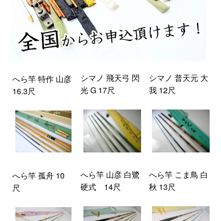
シマノ 飛天弓 閃
シマノ 普天元 大
へら竿 特作 山彦
光 G 17尺
我 12尺
16.3尺
へら竿 山彦 白鷺
へら竿 こま鳥 白
へら竿 孤舟 10
硬式 14尺
秋 13尺
尺