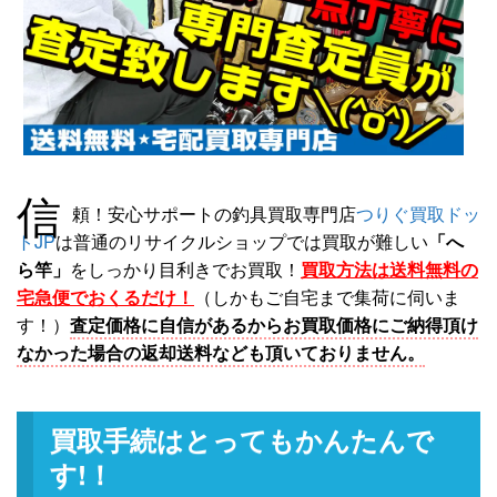
信
頼！安心サポートの釣具買取専門店
つりぐ買取ドッ
トJP
は普通のリサイクルショップでは買取が難しい
「へ
ら竿」
をしっかり目利きでお買取！
買取方法は送料無料の
宅急便でおくるだけ！
（しかもご自宅まで集荷に伺いま
す！）
査定価格に自信があるからお買取価格にご納得頂け
なかった場合の返却送料なども頂いておりません。
買取手続はとってもかんたんで
す!！