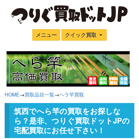
メニュー
クイック買取
HOME
→
買取品目一覧
→
ヘラ竿買取
筑西でへら竿の買取をお探しな
ら？是非、つりぐ買取ドットJPの
宅配買取にお任せ下さい！