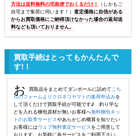
方法は送料無料の宅急便でおくるだけ！
（しかもご
自宅まで集荷に伺います！）
査定価格に自信がある
からお買取価格にご納得頂けなかった場合の返却送
料なども頂いておりません。
買取手続はとってもかんたんで
す!！
お
買取品をまとめてダンボールに詰めて
こち
らのフォームよりクロネコヤマトの集荷申込み
を
して頂くだけで買取手続が可能です♪ 釣り竿な
どを入れる梱包資材が無いお客様へ
無料梱包キッ
トのお取寄サービス
やあらかじめ概算を知りたい
お客様には
ウェブ無料査定サービス
をご用意して
おります。お気軽に各サービスをご利用下さい。