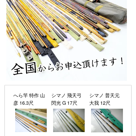
へら竿 特作 山
シマノ 飛天弓
シマノ 普天元
彦 16.3尺
閃光 G 17尺
大我 12尺