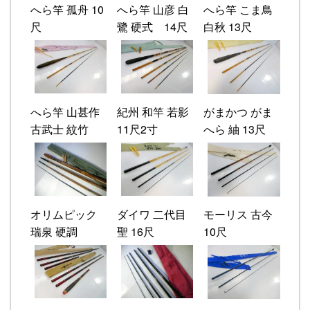
へら竿 孤舟 10
へら竿 山彦 白
へら竿 こま鳥
尺
鷺 硬式 14尺
白秋 13尺
へら竿 山甚作
紀州 和竿 若影
がまかつ がま
古武士 紋竹
11尺2寸
へら 紬 13尺
オリムピック
ダイワ 二代目
モーリス 古今
瑞泉 硬調
聖 16尺
10尺