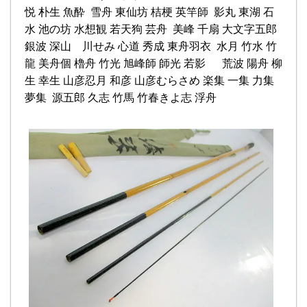
悦 朴生 魚酔 雪舟 東仙坊 桔梗 英竿師 影丸 東湖 石
水 池の坊 水想観 若天狗 芸舟 美峰 千扇 大文字五郎
銀波 深山 川せみ 心道 秀成 東舟羽衣 水月 竹水 竹
龍 美舟個 櫓舟 竹光 旭峰師 師光 若影 荒波 陽舟 柳
生 幸生 山彦忍月 和彦 山彦むらさめ 楽集 一集 力集
夢集 源五郎 久志 竹馬 竹春きよ志 浮舟