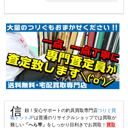
信
頼！安心サポートの釣具買取専門店
つりぐ買
取ドットJP
は普通のリサイクルショップでは買取が
難しい
「へら竿」
をしっかり目利きでお買取！
買取