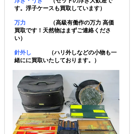
浮き・うき
（セットの浮き大歓迎で
す。浮子ケースも買取しています）
万力
（高級有働作の万力 高価
買取です！天然物はまずご連絡くださ
い）
針外し
（ハリ外しなどの小物も一
緒にに買取いたしております。）