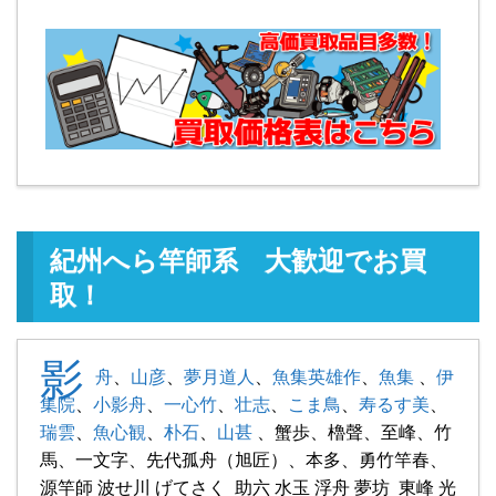
紀州へら竿師系 大歓迎でお買
取！
影
舟
、
山彦
、
夢月道人
、
魚集英雄作
、
魚集
、
伊
集院
、
小影舟
、
一心竹
、
壮志
、
こま鳥
、
寿るす美
、
瑞雲
、
魚心観
、
朴石
、
山甚
、蟹歩、櫓聲、至峰、竹
馬、一文字、先代孤舟（旭匠）、本多、勇竹竿春、
源竿師 波せ川 げてさく 助六 水玉 浮舟 夢坊 東峰 光