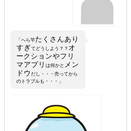
たくさんあり
「へら竿
すぎ
オ
てどうしよう？？
ークションやフリ
マアプリ
メン
は何かと
ドウ
だし・・・売ってから
のトラブルも・・・」