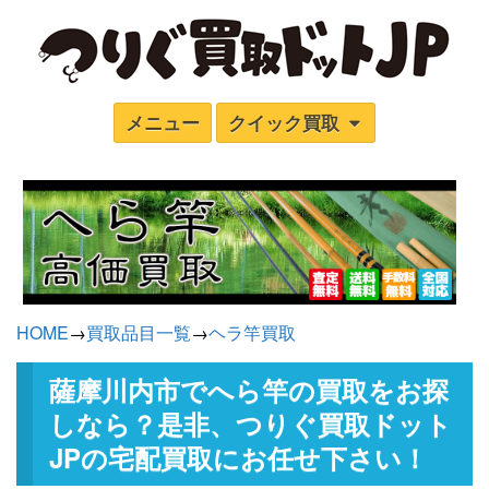
メニュー
クイック買取
HOME
→
買取品目一覧
→
ヘラ竿買取
薩摩川内市でへら竿の買取をお探
しなら？是非、つりぐ買取ドット
JPの宅配買取にお任せ下さい！