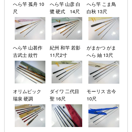
へら竿 孤舟 10
へら竿 山彦 白
へら竿 こま鳥
尺
鷺 硬式 14尺
白秋 13尺
へら竿 山甚作
紀州 和竿 若影
がまかつ がま
古武士 紋竹
11尺2寸
へら 紬 13尺
オリムピック
ダイワ 二代目
モーリス 古今
瑞泉 硬調
聖 16尺
10尺