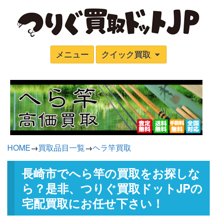
メニュー
クイック買取
HOME
→
買取品目一覧
→
ヘラ竿買取
長崎市でへら竿の買取をお探しな
ら？是非、つりぐ買取ドットJPの
宅配買取にお任せ下さい！