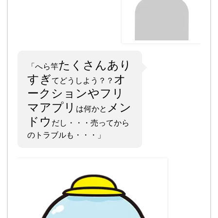
たくさんあり
「へら竿
すぎ
オ
てどうしよう？？
ークションやフリ
マアプリ
メン
は何かと
ドウ
だし・・・売ってから
のトラブルも・・・」