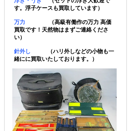
浮き・うき
（セットの浮き大歓迎で
す。浮子ケースも買取しています）
万力
（高級有働作の万力 高価
買取です！天然物はまずご連絡くださ
い）
針外し
（ハリ外しなどの小物も一
緒にに買取いたしております。）