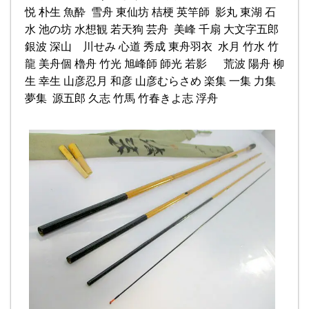
悦 朴生 魚酔 雪舟 東仙坊 桔梗 英竿師 影丸 東湖 石
水 池の坊 水想観 若天狗 芸舟 美峰 千扇 大文字五郎
銀波 深山 川せみ 心道 秀成 東舟羽衣 水月 竹水 竹
龍 美舟個 櫓舟 竹光 旭峰師 師光 若影 荒波 陽舟 柳
生 幸生 山彦忍月 和彦 山彦むらさめ 楽集 一集 力集
夢集 源五郎 久志 竹馬 竹春きよ志 浮舟