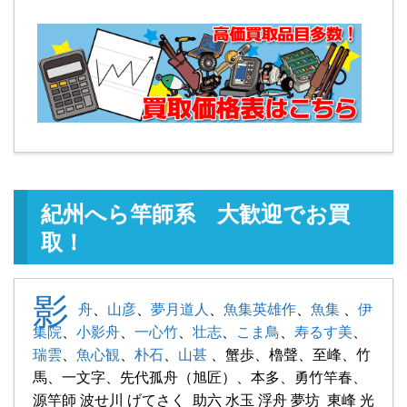
紀州へら竿師系 大歓迎でお買
取！
影
舟
、
山彦
、
夢月道人
、
魚集英雄作
、
魚集
、
伊
集院
、
小影舟
、
一心竹
、
壮志
、
こま鳥
、
寿るす美
、
瑞雲
、
魚心観
、
朴石
、
山甚
、蟹歩、櫓聲、至峰、竹
馬、一文字、先代孤舟（旭匠）、本多、勇竹竿春、
源竿師 波せ川 げてさく 助六 水玉 浮舟 夢坊 東峰 光