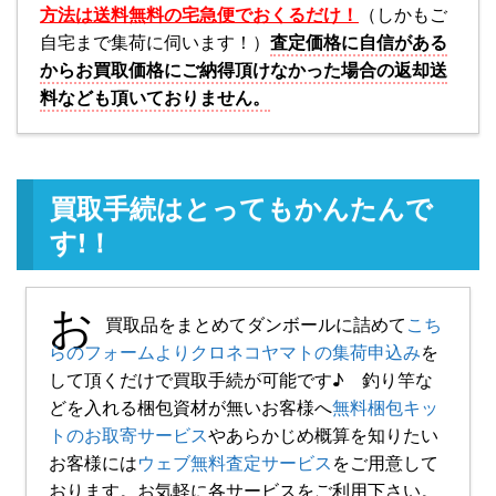
方法は送料無料の宅急便でおくるだけ！
（しかもご
自宅まで集荷に伺います！）
査定価格に自信がある
からお買取価格にご納得頂けなかった場合の返却送
料なども頂いておりません。
買取手続はとってもかんたんで
す!！
お
買取品をまとめてダンボールに詰めて
こち
らのフォームよりクロネコヤマトの集荷申込み
を
して頂くだけで買取手続が可能です♪ 釣り竿な
どを入れる梱包資材が無いお客様へ
無料梱包キッ
トのお取寄サービス
やあらかじめ概算を知りたい
お客様には
ウェブ無料査定サービス
をご用意して
おります。お気軽に各サービスをご利用下さい。