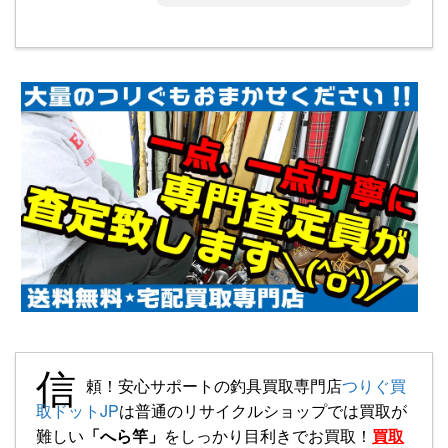
信
頼！安心サポートの釣具買取専門店
つりぐ買
取ドットJP
は普通のリサイクルショップでは買取が
難しい
「へら竿」
をしっかり目利きでお買取！
買取