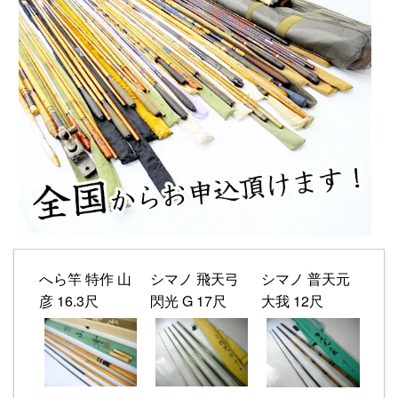
へら竿 特作 山
シマノ 飛天弓
シマノ 普天元
彦 16.3尺
閃光 G 17尺
大我 12尺