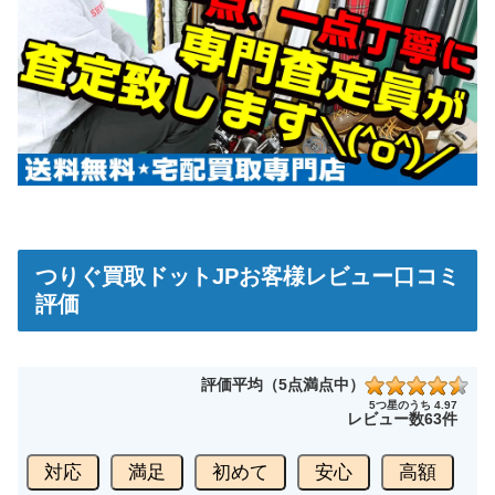
つりぐ買取ドットJPお客様レビュー口コミ
評価
評価平均（5点満点中）
5つ星のうち 4.97
レビュー数
63件
対応
満足
初めて
安心
高額