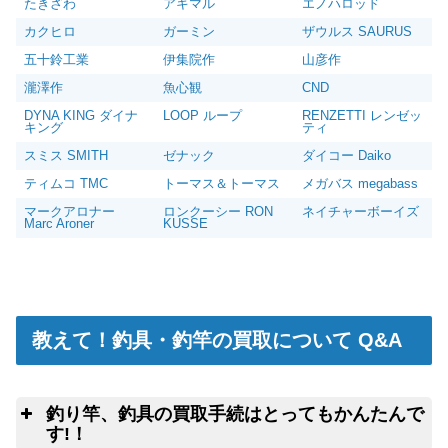
たきざわ
アキマル
エノハロッド
カクヒロ
ガーミン
ザウルス SAURUS
五十鈴工業
伊集院作
山彦作
瀧澤作
魚心観
CND
DYNA KING ダイナ
LOOP ループ
RENZETTI レンゼッ
キング
ティ
スミス SMITH
ゼナック
ダイコー Daiko
ティムコ TMC
トーマス＆トーマス
メガバス megabass
マークアロナー
ロンクーシー RON
ネイチャーボーイズ
Marc Aroner
KUSSE
教えて！釣具・釣竿の買取について Q&A
釣り竿、釣具の買取手続はとってもかんたんで
す!！