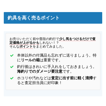
釣具を高く売るポイント
お
売りいただく前や普段の釣行で
少し気をつけるだけで査
定価格が上がるかも
しれない！？
そんな
ポイント
をまとめてみました。
本体以外の付属品も忘れずに送りましょう。特
に
リールの箱
は重要です。
釣行後はきれいに手入れをしておきましょう。
海釣りでのダメージ要注意
です。
ホコリや汚れなどは
査定に出す前に軽く清掃
す
ると査定担当員に好印象！