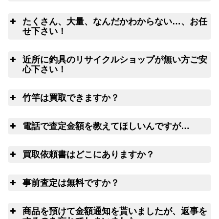
釣
こちらのフォームよ
たくさん、大量、なんだかわからない…、お任
りクロネコヤマトの集荷申込み
釣竿を入れる無料梱包キットのお取寄サ
せ下さい！
ービス
ウェブ無料査定
サービス
良
近所に釣具のリサイクルショップが無い方ご安
心下さい！
ご心配な送る送
全
料、返す送料は勿論無料！買取価格も納得価格でご満足
竹竿は買取できますか？
リールや釣り竿を梱包するダンボール、ケ
いただけます。お買取り出来ない状態の釣り道具が入っ
ースの無料配送サービス
ていても処分料はかかりません。
は
電話で査定金額を教えてほしいんですが…
電
買取依頼書はどこにありますか？
ウェブ
LINE
こ
ちら(PDF)
事前査定は無料ですか？
ウェブフォーム
は
商品を預けて金額通知を貰いましたが、返事を