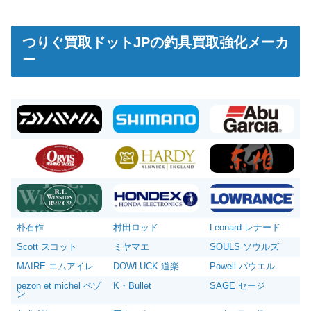
つりぐ買取ドットJPの釣具買取強化メーカ
ー
朴石作
村田ロッド
Leonard レナード
Scott スコット
ミヤマエ
SOULS ソウルズ
MAIRE エムアイレ
DOWLUCK 道楽
Powell パウエル
pezon et michel ペゾ
K・Bullet
SAGE セージ
ン