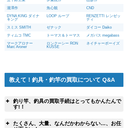
瀧澤作
魚心観
CND
DYNA KING ダイナ
LOOP ループ
RENZETTI レンゼッ
キング
ティ
スミス SMITH
ゼナック
ダイコー Daiko
ティムコ TMC
トーマス＆トーマス
メガバス megabass
マークアロナー
ロンクーシー RON
ネイチャーボーイズ
Marc Aroner
KUSSE
教えて！釣具・釣竿の買取について Q&A
釣り竿、釣具の買取手続はとってもかんたんで
す!！
釣
こちらのフォームよ
たくさん、大量、なんだかわからない…、お任
りクロネコヤマトの集荷申込み
釣竿を入れる無料梱包キットのお取寄サ