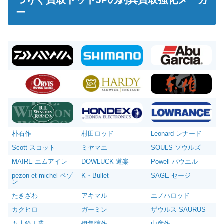
つりぐ買取ドットJPの釣具買取強化メーカ
ー
朴石作
村田ロッド
Leonard レナード
Scott スコット
ミヤマエ
SOULS ソウルズ
MAIRE エムアイレ
DOWLUCK 道楽
Powell パウエル
pezon et michel ペゾ
K・Bullet
SAGE セージ
ン
たきざわ
アキマル
エノハロッド
カクヒロ
ガーミン
ザウルス SAURUS
五十鈴工業
伊集院作
山彦作