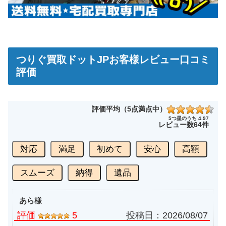
つりぐ買取ドットJPお客様レビュー口コミ
評価
評価平均（5点満点中）
5つ星のうち 4.97
レビュー数
64件
対応
満足
初めて
安心
高額
スムーズ
納得
遺品
あら様
評価
5
投稿日：
2026/08/07