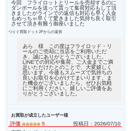
今回 フライロットとリールを売却するのに
ダンボールを送って貰って集荷対応もして頂
きましたがラインでの返信も対応も早く入金
もめっちゃ早くて驚きました気持ち良く取引
させて頂き有難う御座いました
つりぐ買取ドットJPからの返答
あら 様 この度はフライロッド・リ
ールのご売却に当店をご利用いただ
き、誠にありがとうございました。
LINEでの対応や集荷、ご入金までご満
足いただけたとのことで、大変嬉しく
思います。今後もスムーズで気持ちの
良いお取引を心がけてまいります。ま
た機会がございましたら、ぜひお気軽
にご利用ください。嬉しいご評価をあ
りがとうございました。
お買取が成立したユーザー様
評価
5
投稿日：
2026/07/10