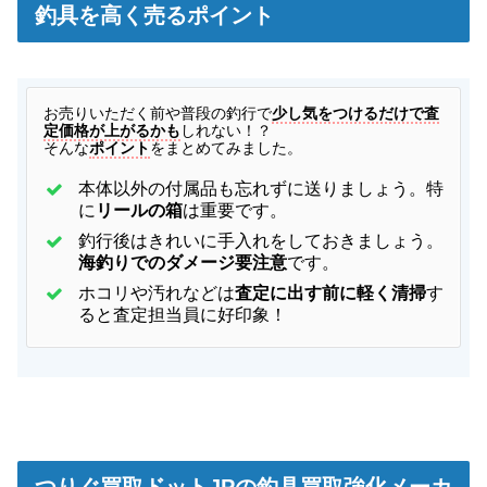
釣具を高く売るポイント
お
売りいただく前や普段の釣行で
少し気をつけるだけで査
定価格が上がるかも
しれない！？
そんな
ポイント
をまとめてみました。
本体以外の付属品も忘れずに送りましょう。特
に
リールの箱
は重要です。
釣行後はきれいに手入れをしておきましょう。
海釣りでのダメージ要注意
です。
ホコリや汚れなどは
査定に出す前に軽く清掃
す
ると査定担当員に好印象！