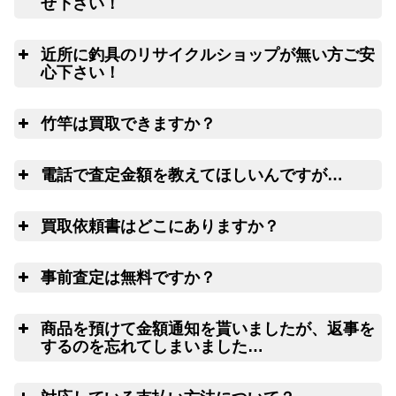
せ下さい！
ービス
ウェブ無料査定
サービス
良
近所に釣具のリサイクルショップが無い方ご安
心下さい！
ご心配な送る送
全
料、返す送料は勿論無料！買取価格も納得価格でご満足
竹竿は買取できますか？
リールや釣り竿を梱包するダンボール、ケ
いただけます。お買取り出来ない状態の釣り道具が入っ
ースの無料配送サービス
ていても処分料はかかりません。
は
電話で査定金額を教えてほしいんですが…
電
買取依頼書はどこにありますか？
ウェブ
LINE
こ
ちら(PDF)
事前査定は無料ですか？
ウェブフォーム
は
商品を預けて金額通知を貰いましたが、返事を
するのを忘れてしまいました…
査