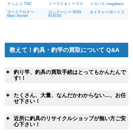
ティムコ TMC
トーマス＆トーマス
メガバス megabass
マークアロナー
ロンクーシー RON
ネイチャーボーイズ
Marc Aroner
KUSSE
教えて！釣具・釣竿の買取について Q&A
釣り竿、釣具の買取手続はとってもかんたんで
す!！
釣
こちらのフォームよ
たくさん、大量、なんだかわからない…、お任
りクロネコヤマトの集荷申込み
釣竿を入れる無料梱包キットのお取寄サ
せ下さい！
ービス
ウェブ無料査定
サービス
良
近所に釣具のリサイクルショップが無い方ご安
心下さい！
ご心配な送る送