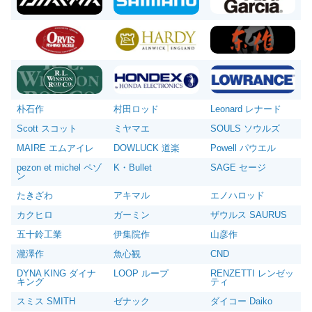
朴石作
村田ロッド
Leonard レナード
Scott スコット
ミヤマエ
SOULS ソウルズ
MAIRE エムアイレ
DOWLUCK 道楽
Powell パウエル
pezon et michel ペゾ
K・Bullet
SAGE セージ
ン
たきざわ
アキマル
エノハロッド
カクヒロ
ガーミン
ザウルス SAURUS
五十鈴工業
伊集院作
山彦作
瀧澤作
魚心観
CND
DYNA KING ダイナ
LOOP ループ
RENZETTI レンゼッ
キング
ティ
スミス SMITH
ゼナック
ダイコー Daiko