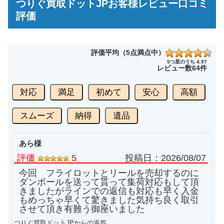
つりぐ買取ドットJPお客様レビュー口コミ
評価
評価平均（5点満点中）
5つ星のうち 4.97
レビュー数
64件
対応
満足
初めて
安心
高額
スムーズ
納得
遺品
あら様
評価
5
投稿日：
2026/08/07
今回 フライロットとリールを売却するのに
ダンボールを送って貰って集荷対応もして頂
きましたがラインでの返信も対応も早く入金
もめっちゃ早くて驚きました気持ち良く取引
させて頂き有難う御座いました
つりぐ買取ドットJPからの返答