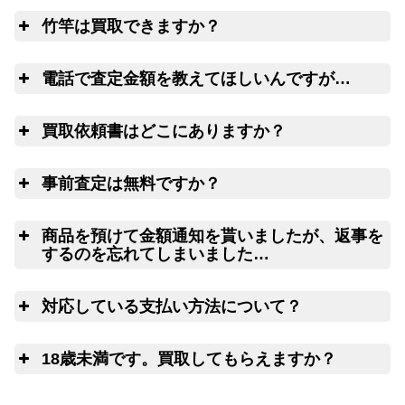
全
料、返す送料は勿論無料！買取価格も納得価格でご満足
竹竿は買取できますか？
リールや釣り竿を梱包するダンボール、ケ
いただけます。お買取り出来ない状態の釣り道具が入っ
ースの無料配送サービス
ていても処分料はかかりません。
は
電話で査定金額を教えてほしいんですが…
電
買取依頼書はどこにありますか？
ウェブ
LINE
こ
ちら(PDF)
事前査定は無料ですか？
ウェブフォーム
は
商品を預けて金額通知を貰いましたが、返事を
するのを忘れてしまいました…
査
対応している支払い方法について？
14日以上連絡がつかない場合には、弊
社にて任意に物品を処分させていただきます。
ゆ
18歳未満です。買取してもらえますか？
申