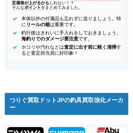
定価格が上がるかも
しれない！？
そんな
ポイント
をまとめてみました。
本体以外の付属品も忘れずに送りましょう。特
に
リールの箱
は重要です。
釣行後はきれいに手入れをしておきましょう。
海釣りでのダメージ要注意
です。
ホコリや汚れなどは
査定に出す前に軽く清掃
す
ると査定担当員に好印象！
つりぐ買取ドットJPの釣具買取強化メーカ
ー