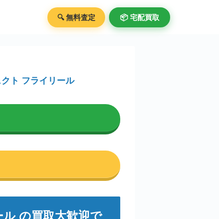
🔍 無料査定
📦️ 宅配買取
フェクト フライリール
リール の買取大歓迎で