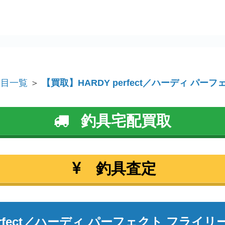
品目一覧
＞
【買取】HARDY perfect／ハーディ パー
釣具宅配買取
釣具査定
perfect／ハーディ パーフェクト フライ