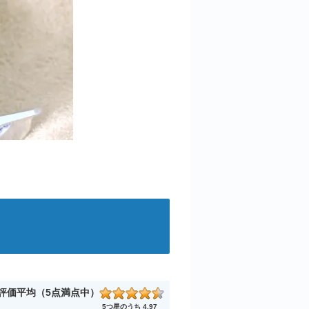
評価平均（5点満点中）
5つ星のうち 4.97