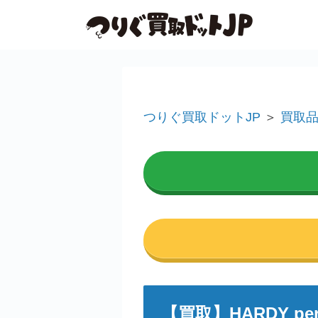
つりぐ買取ドットJP
＞
買取
【買取】
HARDY 