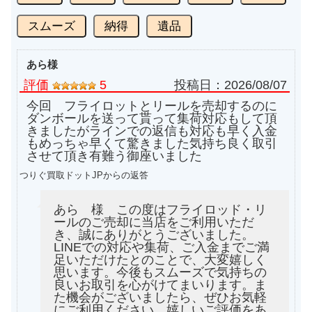
スムーズ
納得
遺品
あら様
評価
5
投稿日：
2026/08/07
今回 フライロットとリールを売却するのに
ダンボールを送って貰って集荷対応もして頂
きましたがラインでの返信も対応も早く入金
もめっちゃ早くて驚きました気持ち良く取引
させて頂き有難う御座いました
つりぐ買取ドットJPからの返答
あら 様 この度はフライロッド・リ
ールのご売却に当店をご利用いただ
き、誠にありがとうございました。
LINEでの対応や集荷、ご入金までご満
足いただけたとのことで、大変嬉しく
思います。今後もスムーズで気持ちの
良いお取引を心がけてまいります。ま
た機会がございましたら、ぜひお気軽
にご利用ください。嬉しいご評価をあ