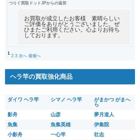
つりぐ買取ドットJPからの返答
お買取が成立したお客様 素晴らしい
ご評価をありがとうございました。ぜ
ひまたご利用ください。心よりお待ち
しております。
1
2
3
次へ
最後へ
ヘラ竿の買取強化商品
ダイワ ヘラ竿
シマノ ヘラ竿
がまかつ がまへ
ら
影舟
山彦
夢月道人
魚集
魚集英雄
伊集院
小影舟
一心竿
壮志