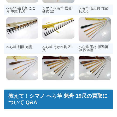
へら竿 磯千鳥 ここ
シマノ へら竿 景仙
へら竿 若天狗 竹宝
ろ 中式 15.0
硬式 12
16.0尺
へら竿 別撰 光雲
へら竿 うかれ駒 21
へら竿 玉将 源五朗
尺
帥 四本継
教えて！シマノ へら竿 魁舟 19尺の買取に
ついて Q&A