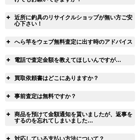
も
近所に釣具のリサイクルショップが無い方ご安
心下さい！
全
へら竿をウェブ無料査定に出す時のアドバイス
リールや釣り竿を梱包するダンボール、ケースの
無料配送サービス
脇
電話で査定金額を教えてほしいんですが…
電
買取依頼書はどこにありますか？
ウェブ
LINE
こ
ちら(PDF)
事前査定は無料ですか？
ウェブフォーム
は
商品を預けて金額通知を貰いましたが、返事を
するのを忘れてしまいました…
査
対応している支払い方法について？
14日以上連絡がつかない場合には、弊