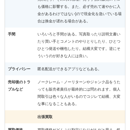
も価格に影響する。また、必ず売れて速やかに入
金があるわけではない]ので現金化を急いでいる場
合は換金が遅れる場合がある。
手間
いろいろと手間がある。写真取ったり説明文書い
たり買い手とコメントのやりとりしたり、ひとつ
ひとつ発送や梱包したり。結構大変です。逆にそ
ういうのが好きな人には良い。
プライバシー
匿名配送ができるアプリなどもある。
売却後のトラ
ノークレーム・ノーリターンやジャンク品をうた
ブルなど
っても販売者責任が最終的には問われます。個人
間取引は色々な人がいるのでコジレて結構、大変
な事になることもある。
出張買取
買取価格
買取価格がどんぶり勘定になりがちだと思う。処