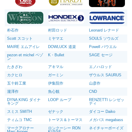
朴石作
村田ロッド
Leonard レナード
Scott スコット
ミヤマエ
SOULS ソウルズ
MAIRE エムアイレ
DOWLUCK 道楽
Powell パウエル
pezon et michel ペゾ
K・Bullet
SAGE セージ
ン
たきざわ
アキマル
エノハロッド
カクヒロ
ガーミン
ザウルス SAURUS
五十鈴工業
伊集院作
山彦作
瀧澤作
魚心観
CND
DYNA KING ダイナ
LOOP ループ
RENZETTI レンゼッ
キング
ティ
スミス SMITH
ゼナック
ダイコー Daiko
ティムコ TMC
トーマス＆トーマス
メガバス megabass
マークアロナー
ロンクーシー RON
ネイチャーボーイズ
Marc Aroner
KUSSE