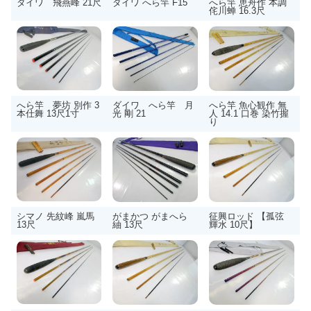
ダイワ 飛燕峰 21尺
ダイワ へら竿 F15
へら竿 恵舟作 本調
侘川蝉 16.3尺
へら竿 夢坊 別作 3
ダイワ へら竿 月
へら竿 魚心観作 無
本仕舞 13尺1寸
光 剛 21
人 14.1 口巻 染竹握
り
シマノ 先紋峰 嵐馬
がまかつ がまへら
征興ロッド 【孤弦
13尺
紬 13尺
輝水 10尺】