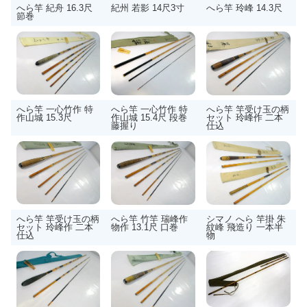
へら竿 紀舟 16.3尺
紀州 若影 14尺3寸
へら竿 玲峰 14.3尺
節巻
へら竿 一心竹作 特
へら竿 一心竹作 特
へら竿 竿受け玉の柄
作山城 15.3尺
作山城 15.4尺 段巻
セット 玲峰作 二本
藤握り
仕込
へら竿 竿受け玉の柄
へら竿 竹竿 瑞峰作
シマノ へら 竿掛 朱
セット 玲峰作 二本
物作 13.1尺 口巻
紋峰 飛造り 一本半
仕込
物