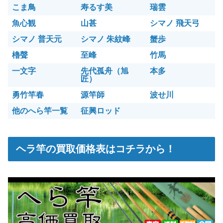
こま鳥
寿るす美
瑞雲
魚心観
山甚
シマノ 飛天弓
シマノ 普天元
シマノ 朱紋峰
蟹歩
櫓聲
至峰
竹馬
一文字
先代孤舟（旭
本多
匠）
勇竹竿春
源竿師
波せ川
他のへら竿一覧
征興ロッド
ヘラ竿の買取価格表はコチラから！