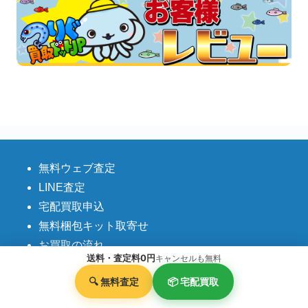
無料ウェブ査定
LINE査定
宅配買取申込
無料梱包キット取寄せ
お買取の流れ
送料・査定料0円
キャンセルも無料
お買取強化商品
🔍 無料査定
📦 宅配買取
買取価格表
釣具の遺品整理