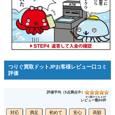
つりぐ買取ドットJPお客様レビュー口コミ
評価
評価平均（5点満点中）
5つ星のうち 4.97
レビュー数
64件
対応
満足
初めて
安心
高額