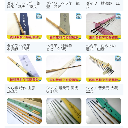
ダイワ ヘラ竿 荒
ダイワ ヘラ竿 龍
ダイワ 枯法師 11
法師 武天 18尺
聖 21尺
尺
ダイワ ヘラ竿
ヘラ竿 征興作
へら竿 むらさめ
本源師 18尺
とど 9.5尺
硬式 山彦
へら竿 特作 山彦
シマノ 飛天弓 閃光
シマノ 普天元 大我
16.3尺
G 17尺
12尺