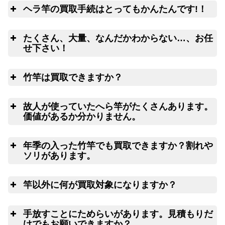
ヘラ竿の買取手続はとってもかんたんです!！
釣
こちらのフォームよ
たくさん、大量、なんだかわからない…、お任
りクロネコヤマトの集荷申込み
釣竿を入れる無料梱包キットのお取寄サ
せ下さい！
ービス
ウェブ無料査定
サービス
良
竹竿は買取できますか？
は
ご心配な送る送料、返す
故人が使っていたへら竿がたくさんあります。
送料は勿論無料！買取価格も納得価格でご満足いただけ
価値があるか分かりません。
ます。お買取り出来ない状態の釣り道具が入っていても
処分料はかかりません。
一本ずつ
年季の入った竹竿でも買取できますか？割れや
ソリがあります。
竹
竿以外に何が買取対象になりますか？
竿
手放すことにためらいがあります。見積もりだ
けでもお願いできますか？