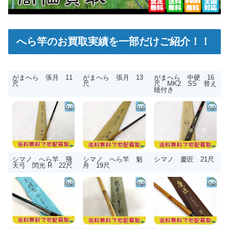
へら竿のお買取実績を一部だけご紹介！！
がまへら 張月 11
がまへら 張月 13
がまへら 中硬 16
尺
尺
尺 MK2 SS 替え
穂付き
シマノ へら竿 飛
シマノ へら竿 魁
シマノ 慶匠 21尺
天弓 閃光 R 22尺
舟 19尺