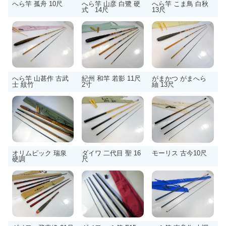
へら竿 孤舟 10尺
へら竿 山彦 白鷺 硬
へら竿 こま鳥 白秋
式 14尺
13尺
へら竿 山甚作 古武
紀州 和竿 若影 11尺
がまかつ がまへら
士 紋竹
2寸
紬 13尺
オリムピック 瑞泉
ダイワ 二代目 聖 16
モーリス 古今10尺
硬調
尺