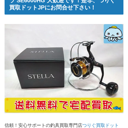
ラ SE6000HG 大歓迎です！是非、つりぐ
買取ドットJPにお問合せ下さい！
信
頼！安心サポートの釣具買取専門店
つりぐ買取ドット