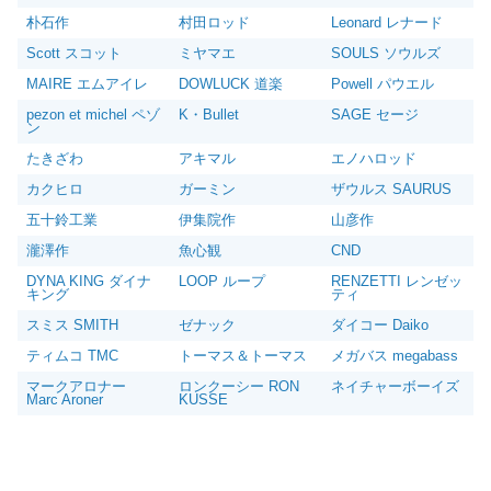
朴石作
村田ロッド
Leonard レナード
Scott スコット
ミヤマエ
SOULS ソウルズ
MAIRE エムアイレ
DOWLUCK 道楽
Powell パウエル
pezon et michel ペゾ
K・Bullet
SAGE セージ
ン
たきざわ
アキマル
エノハロッド
カクヒロ
ガーミン
ザウルス SAURUS
五十鈴工業
伊集院作
山彦作
瀧澤作
魚心観
CND
DYNA KING ダイナ
LOOP ループ
RENZETTI レンゼッ
キング
ティ
スミス SMITH
ゼナック
ダイコー Daiko
ティムコ TMC
トーマス＆トーマス
メガバス megabass
マークアロナー
ロンクーシー RON
ネイチャーボーイズ
Marc Aroner
KUSSE