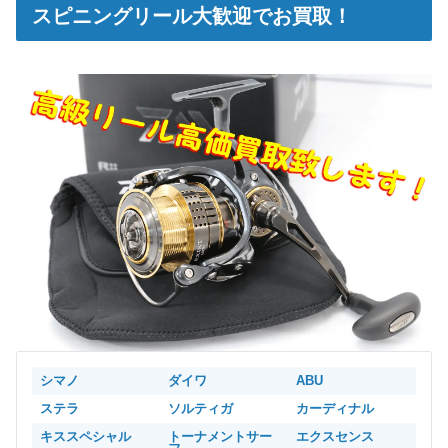
スピニングリール大歓迎でお買取！
シマノ
ダイワ
ABU
ステラ
ソルティガ
カーディナル
キススペシャル
トーナメントサー
エクスセンス