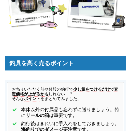
釣具を高く売るポイント
お
売りいただく前や普段の釣行で
少し気をつけるだけで査
定価格が上がるかも
しれない！？
そんな
ポイント
をまとめてみました。
本体以外の付属品も忘れずに送りましょう。特
に
リールの箱
は重要です。
釣行後はきれいに手入れをしておきましょう。
海釣りでのダメージ要注意
です。