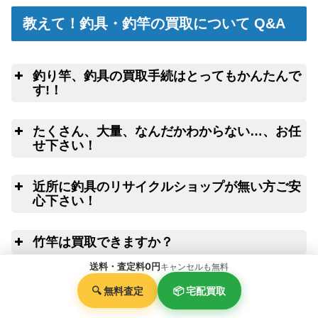
教えて！釣具・釣竿の買取について Q&A
釣り竿、釣具の買取手続はとってもかんたんで
す!！
釣
こちらのフォームよ
たくさん、大量、なんだかわからない…、お任
りクロネコヤマトの集荷申込み
釣竿を入れる無料梱包キットのお取寄サ
せ下さい！
ービス
ウェブ無料査定
サービス
良
近所に釣具のリサイクルショップが無い方ご安
心下さい！
ご心配な送る送
全
料、返す送料は勿論無料！買取価格も納得価格でご満足
竹竿は買取できますか？
リールや釣り竿を梱包するダンボール、ケ
いただけます。お買取り出来ない状態の釣り道具が入っ
ースの無料配送サービス
ていても処分料はかかりません。
送料・査定料0円
キャンセルも無料
は
電話で査定金額を教えてほしいんですが…
🔍 無料査定
📦 宅配買取
電