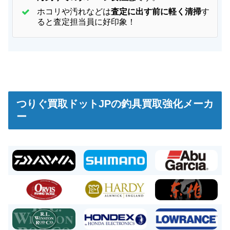
ホコリや汚れなどは
査定に出す前に軽く清掃
す
ると査定担当員に好印象！
つりぐ買取ドットJPの釣具買取強化メーカ
ー