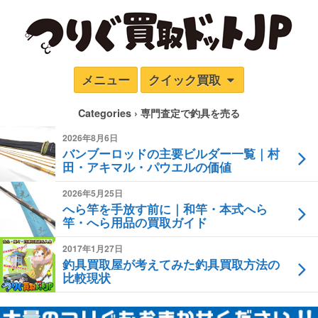
メニュー
クイック買取
Categories ›
専門査定で釣具を売る
2026年8月6日
バンブーロッドの主要ビルダー一覧｜村
田・アキマル・パウエルの価値
2026年5月25日
へら竿を手放す前に｜和竿・本式へら
竿・へら用品の買取ガイド
2017年1月27日
釣具買取屋が考えてみた釣具買取方法の
比較現状