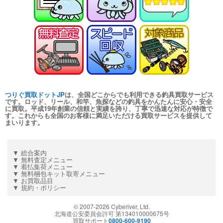
つりぐ買取ドットJP
は、全国どこからでも利用できる釣具買取サービス
です。ロッド、リール、和竿、魚探などの釣具をかんたんに安心・安全
に買取。平成19年創業の信頼と実績を誇り、丁寧で迅速な対応が特徴で
す。これからも全国のお客様に満足いただける買取サービスを提供して
まいります。
▼ 総合案内
▼ 無料査定メニュー
▼ 着払集荷メニュー
▼ 無料梱包キット取寄メニュー
▼ お買取品目
▼ 規約・ポリシー
© 2007-
2026
Cyberiver, Ltd.
北海道公安委員会許可 第134010000675号
買取サポート
0800-600-9190