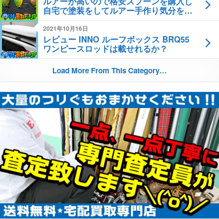
ルアーが高いので格安スプーンを購入し
自宅で塗装をしてルアー手作り気分を味
わってみたの巻
2021年10月16日
レビュー INNO ルーフボックス BRQ55
ワンピースロッドは載せれるか？
Load More From This Category…