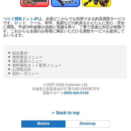
つりぐ買取ドットJP
は、全国どこからでも利用できる釣具買取サービス
です。ロッド、リール、和竿、魚探などの釣具をかんたんに安心・安全
に買取。平成19年創業の信頼と実績を誇り、丁寧で迅速な対応が特徴で
す。これからも全国のお客様に満足いただける買取サービスを提供して
まいります。
▼ 総合案内
▼ 無料査定メニュー
▼ 着払集荷メニュー
▼ 無料梱包キット取寄メニュー
▼ お買取品目
▼ 規約・ポリシー
© 2007-
2026
Cyberiver, Ltd.
北海道公安委員会許可 第134010000675号
買取サポート
0800-600-9190
Back to top
Mobile
Desktop